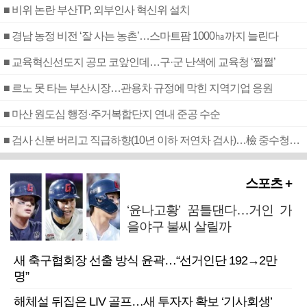
■ 비위 논란 부산TP, 외부인사 혁신위 설치
■ 경남 농정 비전 ‘잘 사는 농촌’…스마트팜 1000㏊까지 늘린다
■ 교육혁신선도지 공모 코앞인데…구·군 난색에 교육청 ‘쩔쩔’
■ 르노 못 타는 부산시장…관용차 규정에 막힌 지역기업 응원
■ 마산 원도심 행정·주거복합단지 연내 준공 수순
■ 검사 신분 버리고 직급하향(10년 이하 저연차 검사)…檢 중수청행 기피
스포츠 +
‘윤나고황’ 꿈틀댄다…거인 가
을야구 불씨 살릴까
새 축구협회장 선출 방식 윤곽…“선거인단 192→2만
명”
해체설 뒤집은 LIV 골프…새 투자자 확보 ‘기사회생’