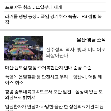
프로야구 취소…11일부터 재개
라커룸 냉탕 등장…폭염 경기취소 속출에 PS 셈법 복
잡
울산·경남 소식
진주성의 역사, 빛과 미디어로
되살아난다
마산 원도심 행정·주거복합단지 연내 준공 수순
폭염에 온열질환 등 안전사고 우려… 양산시, '어필 레
이스' 취소
창녕 중부내륙고속도로서 포탄 발견…살상력 없는 모
의탄으로 밝혀져
입원환자가 연달아 사망한 울산 한 정신의료기관 폐원