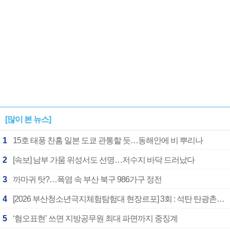
[많이 본 뉴스]
1
15호 태풍 찬홈 일본 도쿄 관통할 듯…동해안에 비 뿌리나
2
[속보] 남부 가뭄 위성서도 선명…저수지 바닥 드러났다
3
까마귀 탓?…폭염 속 부산 북구 986가구 정전
4
[2026 부산청소년극지체험탐험대 현장르포] 3회 : 석탄 탄광촌에서 북극 연구의 중심지로
5
‘혐오표현’ 쓰면 지방공무원 최대 파면까지 중징계