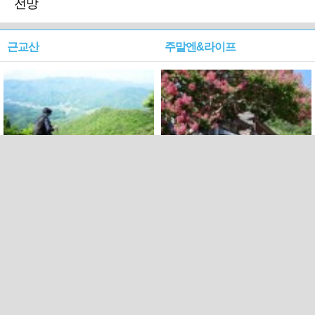
전망
근교산
주말엔&라이프
근교산&그너머…상주·문경
폭염보다 더 뜨거워라…100
청화산~시루봉
일을 붉게 불태울 ‘선비정신’
피었네
PC버전
엑스
페이스북
Copyright ⓒ 2015 All rights reserved by 국제신문