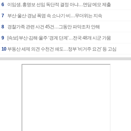
6
이임생, 홍명보 선임 독단적 결정 아냐…면담 메모 제출
7
부산·울산·경남 폭염 속 소나기·비…무더위는 지속
8
경찰가족 관련 사건 45건…그동안 파악조차 안해
9
[속보] 부산·김해·울주 ‘경계 단계’…전국 48개 시군 가뭄
10
부동산 세제 의견 수천건 쇄도…정부 '비거주 요건' 등 고심