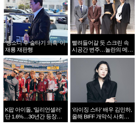
‘뺑소니 후 술타기 의혹’ 이
빨려들어갈 듯 스크린 속
재룡 재판행
시공간 변주…놀란의 메시
지는 ‘전쟁 속죄’
K팝 아이돌, '밀리언셀러'
‘라이징 스타’ 배우 김민하,
단 1.6%…30년간 등장
올해 BIFF 개막식 사회자
1182개팀 전수조사
확정