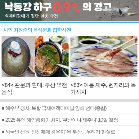
시인 최원준의 음식문화 잡학사전
<84> 관문과 환대, 부산 역전
<83> 여름 제주, 벤자리와 독
음식
가시치
■ 해수부 청사, 북항 국제여객터미널 옆에 선다(종합)
■ 2028 유엔 해양총회 개최지, ‘부산이냐 제주냐’ 10일 결정
■ 외국인 선원 ‘인신매매 경유지’ 된 부산…우려가 현실로