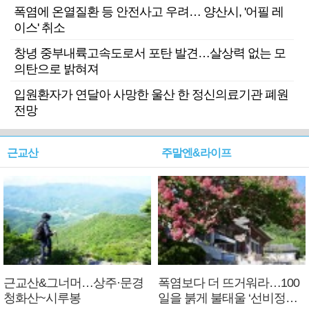
폭염에 온열질환 등 안전사고 우려… 양산시, '어필 레
이스' 취소
창녕 중부내륙고속도로서 포탄 발견…살상력 없는 모
의탄으로 밝혀져
입원환자가 연달아 사망한 울산 한 정신의료기관 폐원
전망
근교산
주말엔&라이프
근교산&그너머…상주·문경
폭염보다 더 뜨거워라…100
청화산~시루봉
일을 붉게 불태울 ‘선비정신’