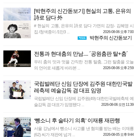
[박현주의 신간돋보기] 현실의 고통, 은유의
詩로 담다 外
# 현실의 고통, 은유의 詩로 담다 가면의 감정- 김혜영 시
집 /청색종이 /1만3 ...
2026-08-06 오후 7:00
박현주의 신간돋보기
전통과 현대춤의 만남.... ´공원춤판 탈+춤´
우리 춤의 맛과 멋을 간직한 전통 탈춤, 그런 탈춤을 오늘
의 언어로 새롭게 바라본 ...
2026-08-06 오후 2:59
국립발레단 신임 단장에 김주원 대한민국발
레축제 예술감독 겸 대표 임명
국립발레단 신임 단장에 김주원(49) 대한민국발레축제 예
술감독 겸 대표가 임명됐다 ...
2026-08-06 오전 11:39
‘뺑소니 후 술타기 의혹’ 이재룡 재판행
서울 강남에서 뺑소니 사고를 낸 혐의를 받는 배는 이재룡
(62) 씨가 재판에 넘겨 ...
2026-08-05 오후 9:44