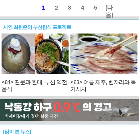
1
2
3
4
5
[다
음]
시인 최원준의 부산탐식 프로젝트
<84> 관문과 환대, 부산 역전
<83> 여름 제주, 벤자리와 독
음식
가시치
[많이 본 뉴스]