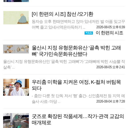
[이 한편의 시조] 참선 /오기환
동자승 오후 한때면벽하고 앉아 있네저린 발 아픔 잊고꾸
어뻑 졸고 있네서역은아득하기 ...
2026-08-05 오후 6:39
이 한편의 시조
울산시 지정 유형문화유산 ‘골촉 박힌 고래
뼈’ 국가민속문화유산됐다
울산시 지정 유형문화유산인 ‘골촉 박힌 고래뼈’가 ‘고래뼈에 박힌 사슴뿔 작
살촉’ ...
2026-08-05 오후 2:41
우리춤 미학을 지켜온 여정, K-컬처 버팀목
되다
- 춤만 다룬 첫 단독 저서 ‘행’ 출간- 신인춤제전 등 지역 예
술사 사료- 마당 ...
2026-08-04 오후 7:28
굿즈로 확장된 작품세계…작가·관객 교감의
매개체로