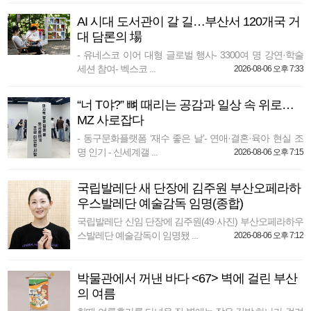
AI 시대 도서관이 갈 길…부산서 120개국 거
대 담론의 場
- 유네스코 이어 대형 글로벌 행사- 3300여 명 강연·학술
세션 참여- 벡스코 ...
2026-08-06 오후 7:33
“너 T야?” 뼈 때리는 공감과 일상 속 위로…
MZ 사로잡다
- 동구문화플랫폼 ‘재수 좋은 날’- 연애·결혼·육아 현실 조
명 인기 - 신세계갤 ...
2026-08-06 오후 7:15
국립발레단 새 단장에 김주원 부산오페라하
우스발레단 예술감독 임명(종합)
국립발레단 신임 단장에 김주원(49·사진) 부산오페라하우
스발레단 예술감독이 임명됐 ...
2026-08-06 오후 7:12
박물관에서 꺼낸 바다 <67> 벽에 걸린 부산
의 여름