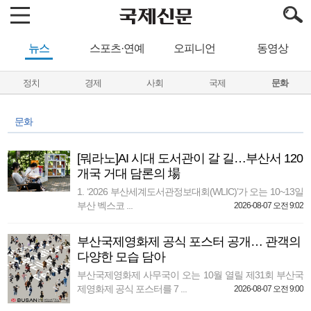
뉴스
스포츠·연예
오피니언
동영상
정치
경제
사회
국제
문화
문화
[뭐라노]AI 시대 도서관이 갈 길…부산서 120
개국 거대 담론의 場
1. ‘2026 부산세계도서관정보대회(WLIC)’가 오는 10~13일
부산 벡스코 ...
2026-08-07 오전 9:02
부산국제영화제 공식 포스터 공개… 관객의
다양한 모습 담아
부산국제영화제 사무국이 오는 10월 열릴 제31회 부산국
제영화제 공식 포스터를 7 ...
2026-08-07 오전 9:00