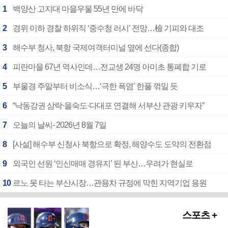
1
백양산 고지대 마을우물 55년 만에 바닥
2
경위 이하 경찰 하위직 ‘중수청 러시’ 전망…檢 기피와 대조
3
해수부 청사, 북항 국제여객터미널 옆에 선다(종합)
4
피란마을 67년 역사인데…전교생 24명 아미초 통폐합 기로
5
부울경 주말부터 비소식…‘극한 폭염’ 한풀 꺾일 듯
6
“낙동강권 삼락·을숙도·다대포 연결해 서부산 관광 키우자”
7
오늘의 날씨- 2026년 8월 7일
8
[사설] 해수부 신청사 북항으로 확정, 해양수도 도약의 전환점
9
외국인 선원 ‘인신매매 경유지’ 된 부산…우려가 현실로
10
르노 못 타는 부산시장…관용차 규정에 막힌 지역기업 응원
스포츠 +