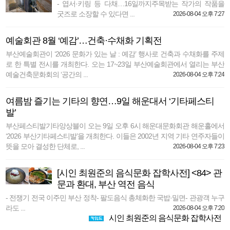
- 엽서·키링 등 다채…16일까지주목받는 작가의 작품을
굿즈로 소장할 수 있다면 ...
2026-08-04 오후 7:27
예술회관 8월 ‘예감’…건축·수채화 기획전
부산예술회관이 ‘2026 문화가 있는 날 : 예감’ 행사로 건축과 수채화를 주제
로 한 특별 전시를 개최한다. 오는 17~23일 부산예술회관에서 열리는 부산
예술건축문화회의 ‘공간의 ...
2026-08-04 오후 7:24
여름밤 즐기는 기타의 향연…9일 해운대서 ‘기타페스티
발’
부산페스티발기타앙상블이 오는 9일 오후 6시 해운대문화회관 해운홀에서
‘2026 부산기타페스티발’을 개최한다. 이들은 2002년 지역 기타 연주자들이
뜻을 모아 결성한 단체로, ...
2026-08-04 오후 7:23
[시인 최원준의 음식문화 잡학사전] <84> 관
문과 환대, 부산 역전 음식
- 전쟁기 전국 이주민 부산 정착- 팔도음식 총체화한 국밥·밀면- 관광객 누구
라도 ...
2026-08-04 오후 7:20
시인 최원준의 음식문화 잡학사전