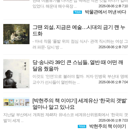
한때 여름휴가를 다녀온 집 벽에는 작은 깃발 하나가 걸려
있었다. 해운대 해수욕장 ...
2026-08-06 오후 7:10
박물관에서 꺼낸 바다
그땐 외설, 지금은 예술…시대의 금기 깬 누
드화
- 마네 작품 ‘풀밭 위의 점심 식사’- 관객 직시하는 여성 그
려 파문- 당시 방 ...
2026-08-06 오후 7:07
당·송나라 39인 큰 스님들, 열반 때 어떤 깨
달음 줬을까
이것도 ‘인연’으로 불러야 할까. 저자 민병욱 부산대 명예
교수가 선사들이 열반하는 ...
2026-08-06 오후 7:04
[박현주의 책 이야기] 세계유산 ‘한국의 갯벌’
얼마나 알고 있나요
지난달 부산에서 개최된 제48차 유네스코 세계유산위원회에서 ‘한국의 갯
벌’이 세계 ...
2026-08-06 오후 7:03
박현주의 책 이야기