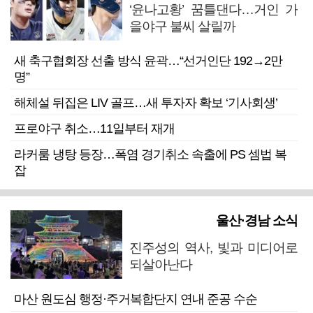
‘윤나고황’ 꿈틀댄다…거인 가
을야구 불씨 살릴까
새 축구협회장 선출 방식 윤곽…“선거인단 192→2만
명”
해체설 뒤집은 LIV 골프…새 투자자 확보 ‘기사회생’
프로야구 취소…11일부터 재개
라커룸 냉탕 등장…폭염 경기취소 속출에 PS 셈법 복
잡
울산·경남 소식
진주성의 역사, 빛과 미디어로
되살아난다
마산 원도심 행정·주거복합단지 연내 준공 수순