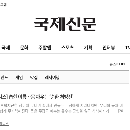
타그램
국제
문화
주말엔
스포츠
기획
인터뷰
T
뉴스 >
LIFE
트렌드
게임
맛집
레저여행
스] 습한 여름…몸 깨우는 ‘순환 처방전’
 후텁지근한 장마와 무더위 속에서 만물은 무성하게 자라나지만, 우리의 몸과 마
쉽게 무기력해진다. 몸은 무겁고 피부는 유수분 균형을 잃고 칙칙해지기 ... [20
웰니스