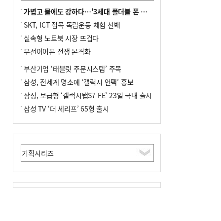
가볍고 물에도 강하다…'3세대 폴더블 폰 시대' 활짝
SKT, ICT 접목 독립운동 체험 선봬
실속형 노트북 시장 뜨겁다
무선이어폰 전쟁 본격화
부산기업 ‘태블릿 주문시스템’ 주목
삼성, 전세계 명소에 ‘갤럭시 언팩’ 홍보
삼성, 보급형 ‘갤럭시탭S7 FE’ 23일 국내 출시
삼성 TV ‘더 세리프’ 65형 출시