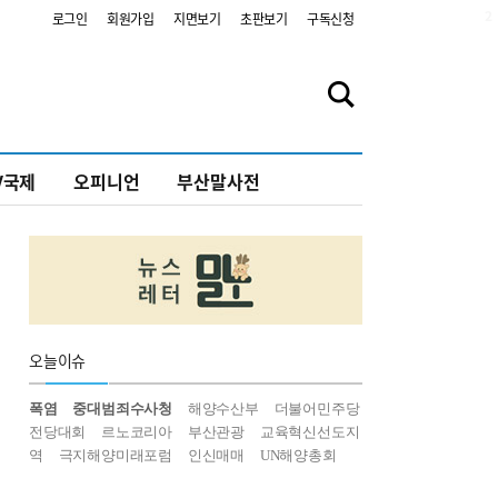
2
로그인
회원가입
지면보기
초판보기
구독신청
V국제
오피니언
부산말사전
오늘
이슈
폭염
중대범죄수사청
해양수산부
더불어민주당
전당대회
르노코리아
부산관광
교육혁신선도지
역
극지해양미래포럼
인신매매
UN해양총회