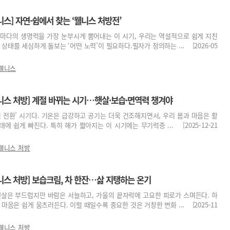
스] 자연·쉼에서 찾는 ‘웰니스 처방전’
저마다의 생명력을 가장 눈부시게 뿜어내는 이 시기, 우리는 역설적으로 쉽게 지친
상태를 세심하게 돌보는 ‘어떤 노력’이 필요하다.필자가 정의하는 ... [2026-05
웰니스
니스 처방] 계절 바뀌는 시기…햇살·보습·면역력 챙겨야
절 전환’ 시기다. 기온은 급강하고 공기는 더욱 건조해지면서, 우리 몸과 마음은 활
태에 쉽게 빠진다. 특히 해가 짧아지는 이 시기에는 무기력증 ... [2025-12-21
웰니스 처방
니스 처방] 보습크림, 차 한잔…삶 지탱하는 온기
햇살은 부드럽지만 바람은 서늘하고, 가을의 끝자락에 고요한 피로가 스며든다. 하
마음은 쉽게 움츠러든다. 이럴 때일수록 중요한 것은 거창한 변화 ... [2025-11
웰니스 처방