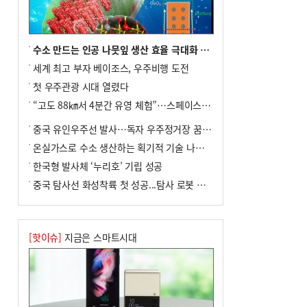
수도 도약의 전환점
9
외국인 선원 ‘인신매매 경유지’ 된 부산…
우려가 현실로
수소 만드는 인공 나뭇잎 생산 효율 극대화 기술 개발
10
르노 못 타는 부산시장…관용차 규정에 막
세계 최고 부자 베이조스, 우주비행 도전
힌 지역기업 응원
첫 우주관광 시대 열렸다
“고도 88㎞서 4분간 유영 체험”…스페이스X(일론 머스크 설립 기업) 9월 궤도비행 도전
중국 유인우주선 발사…독자 우주정거장 꿈 성큼
온실가스로 수소 생산하는 획기적 기술 나왔다
한국형 발사체 ‘누리호’ 기립 성공
중국 탐사선 화성착륙 첫 성공...탐사 로봇 임무 착수
[핫이슈]
지금은 스마트시대