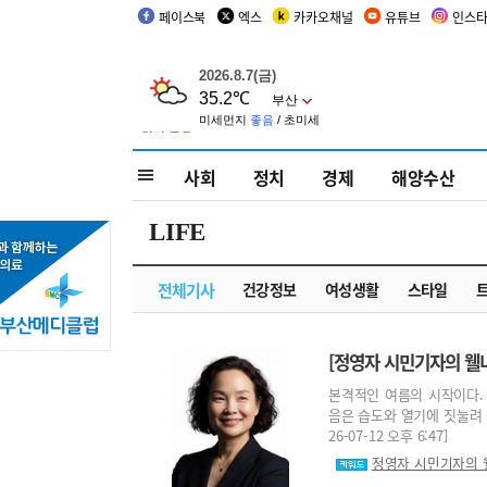
페이스북
엑스
카카오채널
유튜브
인스
사회
정치
경제
해양수산
LIFE
전체기사
건강정보
여성생활
스타일
[정영자 시민기자의 웰니
본격적인 여름의 시작이다.
음은 습도와 열기에 짓눌려 
26-07-12 오후 6:47]
정영자 시민기자의 