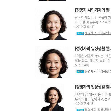
[정영자 시민기자의 웰니
신록의 계절이다. 만물이 
다. 이럴 때일수록 스스로의 
-27 오후 6:44]
정영자 시민기자의 
[정영자의 일상생활 웰
12월은 겨울로 향하는 ‘계
력을 잃고 ‘에너지 소진’ 상
오후 6:48]
정영자의 일상생활 
[정영자의 일상생활 웰
11월의 공기는 차분하다. 
루의 리듬이 짧아지고, 몸과 
-10 오후 6:46]
정영자의 일상생활 