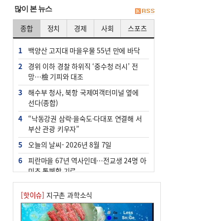
많이 본 뉴스
종합
정치
경제
사회
스포츠
1
백양산 고지대 마을우물 55년 만에 바닥
2
경위 이하 경찰 하위직 ‘중수청 러시’ 전
망…檢 기피와 대조
3
해수부 청사, 북항 국제여객터미널 옆에
선다(종합)
4
“낙동강권 삼락·을숙도·다대포 연결해 서
부산 관광 키우자”
5
오늘의 날씨- 2026년 8월 7일
6
피란마을 67년 역사인데…전교생 24명 아
미초 통폐합 기로
7
부울경 주말부터 비소식…‘극한 폭염’ 한
[핫이슈]
지구촌 과학소식
풀 꺾일 듯
8
[사설] 해수부 신청사 북항으로 확정, 해양