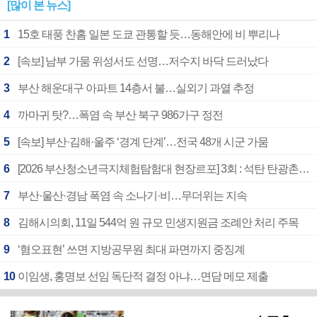
[많이 본 뉴스]
1
15호 태풍 찬홈 일본 도쿄 관통할 듯…동해안에 비 뿌리나
2
[속보] 남부 가뭄 위성서도 선명…저수지 바닥 드러났다
3
부산 해운대구 아파트 14층서 불…실외기 과열 추정
4
까마귀 탓?…폭염 속 부산 북구 986가구 정전
5
[속보] 부산·김해·울주 ‘경계 단계’…전국 48개 시군 가뭄
6
[2026 부산청소년극지체험탐험대 현장르포] 3회 : 석탄 탄광촌에서 북극 연구의 중심지로
7
부산·울산·경남 폭염 속 소나기·비…무더위는 지속
8
김해시의회, 11일 544억 원 규모 민생지원금 조례안 처리 주목
9
‘혐오표현’ 쓰면 지방공무원 최대 파면까지 중징계
10
이임생, 홍명보 선임 독단적 결정 아냐…면담 메모 제출