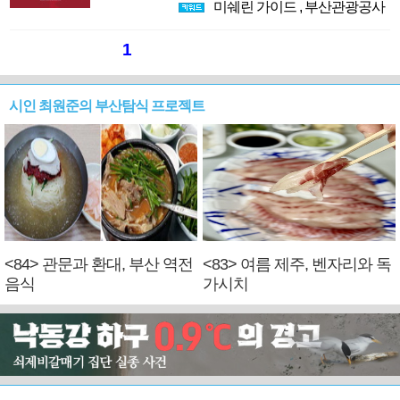
미쉐린 가이드
,
부산관광공사
1
시인 최원준의 부산탐식 프로젝트
<84> 관문과 환대, 부산 역전
<83> 여름 제주, 벤자리와 독
음식
가시치