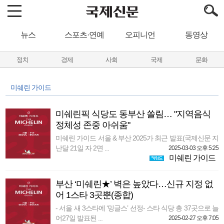
뉴스
스포츠·연예
오피니언
동영상
정치
경제
사회
국제
문화
미쉐린 가이드
미쉐린픽 식당도 동부산 쏠림… "지역음식
정체성 존중 아쉬움"
미쉐린 가이드 서울 & 부산 2025가 최근 발표(국제신문 지
난달 21일 자 2면 ...
2025-03-03 오후 5:25
미쉐린 가이드
부산 ‘미쉐린★’ 벽은 높았다…신규 지정 없
어 1스타 3곳뿐(종합)
- 서울 새 3스타에 ‘밍글스’ 선정- 스타 식당 총 37곳으로 늘
어27일 발표된 ...
2025-02-27 오후 7:05