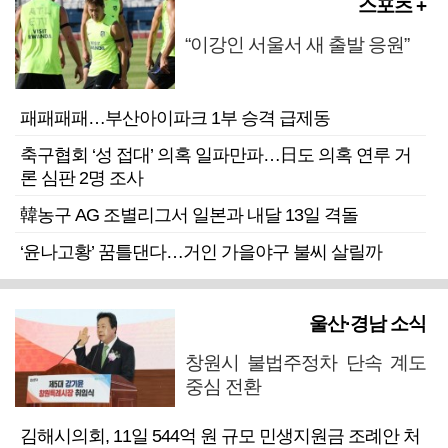
스포츠 +
“이강인 서울서 새 출발 응원”
패패패패…부산아이파크 1부 승격 급제동
축구협회 ‘성 접대’ 의혹 일파만파…日도 의혹 연루 거
론 심판 2명 조사
韓농구 AG 조별리그서 일본과 내달 13일 격돌
‘윤나고황’ 꿈틀댄다…거인 가을야구 불씨 살릴까
울산·경남 소식
창원시 불법주정차 단속 계도
중심 전환
김해시의회, 11일 544억 원 규모 민생지원금 조례안 처