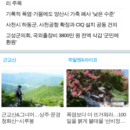
리 주목
기록적 폭염·가뭄에도 양산시 가축 폐사 ‘낮은 수준’
사천시 하동군, 사천공항 확장과 CIQ 설치 공동 건의
고성군의회, 국외출장비 3800만 원 전액 삭감 '군민에
환원'
근교산
주말엔&라이프
근교산&그너머…상주·문경
폭염보다 더 뜨거워라…100
청화산~시루봉
일을 붉게 불태울 ‘선비정신’
피었네