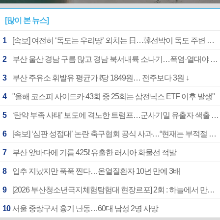
[많이 본 뉴스]
1
[속보] 여전히 ‘독도는 우리땅’ 외치는 日…韓선박이 독도 주변 해양조사 활동하자 반발
2
부산 울산 경남 구름 많고 경남 북서내륙 소나기…폭염·열대야 계속
3
부산 주유소 휘발유 평균가 ℓ당 1849원… 전주보다 3원 ↓
4
"올해 코스피 사이드카 43회 중 25회는 삼전닉스 ETF 이후 발생"
5
‘탄약 부족 사태’ 보도에 격노한 트럼프…군사기밀 유출자 색출 지시
6
[속보] ‘심판 성접대’ 논란 축구협회 공식 사과…“현재는 부적절 행위 없어”
7
부산 앞바다에 기름 425ℓ 유출한 러시아 화물선 적발
8
입추 지났지만 푹푹 찐다…온열질환자 10년 만에 3배
9
[2026 부산청소년극지체험탐험대 현장르포] 2회 : 하늘에서 만난 얼음의 나라
10
서울 중랑구서 흉기 난동…60대 남성 2명 사망