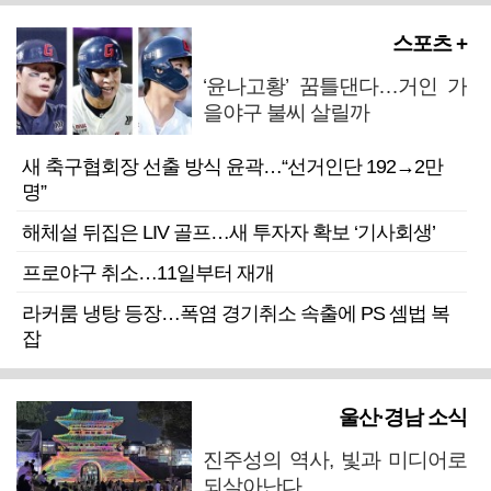
스포츠 +
‘윤나고황’ 꿈틀댄다…거인 가
을야구 불씨 살릴까
새 축구협회장 선출 방식 윤곽…“선거인단 192→2만
명”
해체설 뒤집은 LIV 골프…새 투자자 확보 ‘기사회생’
프로야구 취소…11일부터 재개
라커룸 냉탕 등장…폭염 경기취소 속출에 PS 셈법 복
잡
울산·경남 소식
진주성의 역사, 빛과 미디어로
되살아난다