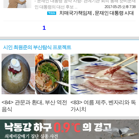
- 문재인 대통령 공약 사항- 관계기관 회의 통해 준비문재
인 대통령의 대선 후보 ...
2017-05-25 오후 7:38
치매국가책임제
,
문재인 대통령 시대
1
시인 최원준의 부산탐식 프로젝트
<84> 관문과 환대, 부산 역전
<83> 여름 제주, 벤자리와 독
음식
가시치