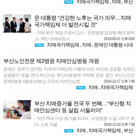
치매국가책임제
,
치매
,
부산
문 대통령 “건강한 노후는 국가 의무…치매
국가책임제 더 발전시킬 것”
- 치매 본인 부담 치료비 감소- 전문병원·요양원 확대 밝히
고- 78만 치매파트너 ...
2019-05-07 오후 8:00
치매국가책임제
,
치매
,
문재인 대통령 시대
부산노인전문 제2병원 치매안심병동 개원
문재인 정부가 공약한 치매국가책임제 시행에 따라 부산에 공공형 치매안
심병동이 문을 연다.부산시는 부산의료원에 위탁해 운영 중인 부산노인전
문제2병원 4층에 62병상 규모의 치매안심병 ...
2018-12-17 오후 7:06
치매
,
치매국가책임제
부산 치매증가율 전국 두 번째…“부산형 치
매안심센터 등 설립 서둘러야”
- 작년 75세 이상 증가율 15.1% - 요양병원·시설 사하구 최
다- 소득 적을 ...
2018-12-10 오후 7:38
치매
,
치매국가책임제
,
부산