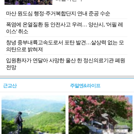
마산 원도심 행정·주거복합단지 연내 준공 수순
폭염에 온열질환 등 안전사고 우려… 양산시, '어필 레
이스' 취소
창녕 중부내륙고속도로서 포탄 발견…살상력 없는 모
의탄으로 밝혀져
입원환자가 연달아 사망한 울산 한 정신의료기관 폐원
전망
근교산
주말엔&라이프