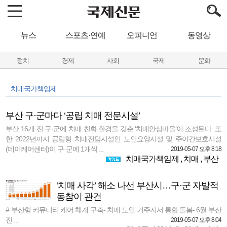
뉴스
스포츠·연예
오피니언
동영상
정치
경제
사회
국제
문화
치매국가책임제
부산 구·군마다 ‘공립 치매 전문시설’
부산 16개 전 구·군에 치매 친화 환경을 갖춘 ‘치매안심마을’이 조성된다. 또
한 2022년까지 공립형 치매전담시설인 노인요양시설 및 주야간보호시설
(데이케어센터)이 구·군에 1개씩 ...
2019-05-07 오후 8:18
치매국가책임제
,
치매
,
부산
‘치매 사각’ 해소 나선 부산시…구·군 자발적
동참이 관건
# 부산형 커뮤니티 케어 체계 구축- 치매 노인 거주지서 통합 돌봄- 6월 부산
진 ...
2019-05-07 오후 8:04