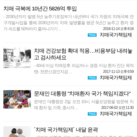
치매 극복에 10년간 5826억 투입
- 2030년까지 발병 5년 늦추기로정부가 내년부터 국가 차원의 치매극복 연
구개발사업을 통해 2030년까지 치매 발병률을 평균 5년간 늦추고 환자 증
가 속도를 50%까지 줄여나가기 ...
2018-11-14 오후 8:16
치매국가책임제
치매 건강보험 확대 적용…비용부담 내려놓
고 검사하세요
- 60세 이상 치매징후 의심자나- 경증 이상 환자 진단 목적
땐- 전문신경인지검 ...
2017-11-13 오후 6:59
치매국가책임제
문재인 대통령 "치매환자 국가 책임지겠다"
문재인 대통령은 2일 오전 10시 서울요양원을 방문해 치
매 환자 및 가족, 종사자 ...
2017-06-02 오전 11:30
치매국가책임제
´치매 국가책임제´ 내달 윤곽