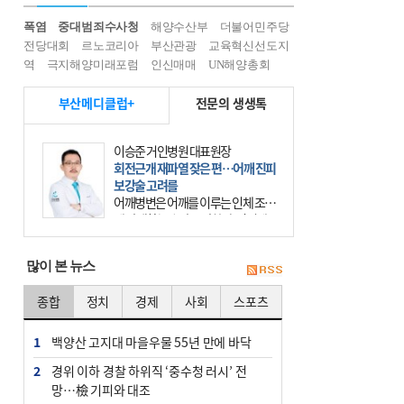
폭염
중대범죄수사청
해양수산부
더불어민주당
전당대회
르노코리아
부산관광
교육혁신선도지
역
극지해양미래포럼
인신매매
UN해양총회
부산메디클럽+
전문의 생생톡
이승준 거인병원 대표원장
회전근개 재파열 잦은 편…어깨 진피
보강술 고려를
어깨병변은 어깨를 이루는 인체 조직
에 발생하는 손상을 말한다. 여기에
는 오십견과 회전근개 증후군, 어깨
의 석회성 힘줄염 등이 있다. 국민건
많이 본 뉴스
강보험에 의하면 어깨병변
종합
정치
경제
사회
스포츠
1
백양산 고지대 마을우물 55년 만에 바닥
2
경위 이하 경찰 하위직 ‘중수청 러시’ 전
망…檢 기피와 대조