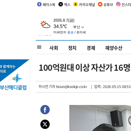
페이스북
엑스
카카오채널
유튜브
인스
사회
정치
경제
해양수산
100억원대 이상 자산가 16명
허시언 기자
hsiun@kookje.co.kr
| 입력 : 2026-05-15 08:53