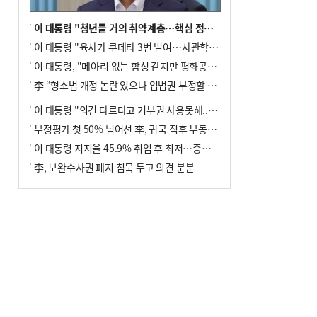
이 대통령 "청년들 거의 취약계층…핵심 정책 재편""
이 대통령 "육사가 쿠데타 3번 벌여…사관학교 통합 신속히 추진"
이 대통령, "메아리 없는 함성 같지만 평화공존책 계속해야"
李 “형소법 개정 논란 있으나 입법권 부정할 만큼은 아냐”(종합)
이 대통령 "의견 다르다고 거부권 사용못해.. 입법권 부정할 상황이라 보기 어려워"
부정평가 첫 50% 넘어선 李, 귀국 직후 부동산·증시 점검(종합)
이 대통령 지지율 45.9% 취임 후 최저…증시 폭락·연임 개헌 논란 영향
李, 보완수사권 폐지 침묵 두고 의견 분분