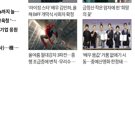
‘라이징 스타’ 배우 김민하, 올
금정산 작은 암자에 핀 ‘희망
■ 경남 농정 비전 ‘잘 사는 농촌’…스마트팜 1000㏊까지 늘린다
해 BIFF 개막식 사회자 확정
의 꽃’
■ 교육혁신선도지 공모 코앞인데…구·군 난색에 교육청 ‘쩔쩔’
역기업 응원
■ 검사 신분 버리고 직급하향(10년 이하 저연차 검사)…檢 중수청행 기피
올여름 절대강자 3파전…흥
‘배우 몸값’ 거품 없애기 시
행 조급증에 변칙·무리수 마
동…중예산영화 한정돼 실
케팅도
효성 의문도