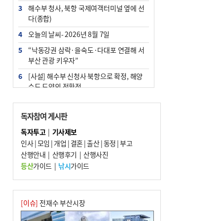
3
해수부 청사, 북항 국제여객터미널 옆에 선
다(종합)
4
오늘의 날씨- 2026년 8월 7일
5
“낙동강권 삼락·을숙도·다대포 연결해 서
부산 관광 키우자”
6
[사설] 해수부 신청사 북항으로 확정, 해양
수도 도약의 전환점
7
피란마을 67년 역사인데…전교생 24명 아
미초 통폐합 기로
독자참여 게시판
8
부울경 주말부터 비소식…‘극한 폭염’ 한풀
독자투고
|
기사제보
꺾일 듯
인사
|
모임
|
개업
|
결혼
|
출산
|
동정
|
부고
9
산행안내
외국인 선원 ‘인신매매 경유지’ 된 부산…
|
산행후기
|
산행사진
우려가 현실로
등산
가이드
|
낚시
가이드
10
수사독점 책임 커진 경찰, 방치사건 해결 부
랴부랴 속도전
[이슈]
전재수 부산시장