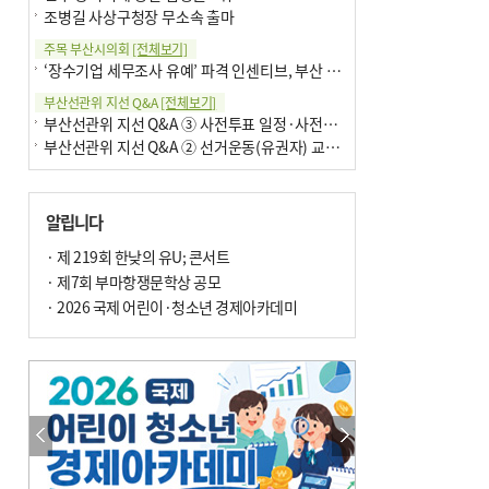
조병길 사상구청장 무소속 출마
주목 부산시의회
[전체보기]
‘장수기업 세무조사 유예’ 파격 인센티브, 부산 유출 막을까
부산선관위 지선 Q&A
[전체보기]
부산선관위 지선 Q&A ③ 사전투표 일정·사전투표함 보관
부산선관위 지선 Q&A ② 선거운동(유권자) 교육감투표용지
알립니다
· 제 219회 한낮의 유U; 콘서트
· 제7회 부마항쟁문학상 공모
· 2026 국제 어린이·청소년 경제아카데미