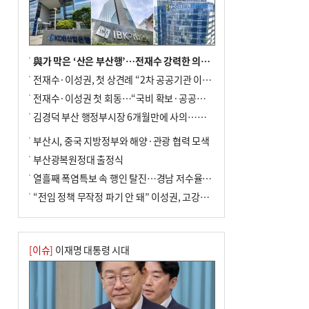
與가 막은 ‘산은 부산행’…전재수 강력한 의지 표명 없인 공염불
전재수·이성권, 첫 상견례 “2차 공공기관 이전 초당 협력”(종합)
전재수·이성권 첫 회동…“국비 확보·공공기관 이전 협력”
김경덕 부산 행정부시장 6개월만에 사의…후임 인선 촉각
부산시, 중국 지방정부와 해양·관광 협력 모색
부산광복원정대 출정식
열흘째 폭염특보 속 행인 탈진…경남 저수율 평년의 절반
“전임 정책 무작정 파기 안 돼” 이성권, 고강도 ‘전재수 견제’ 예고
[이슈]
이재명 대통령 시대