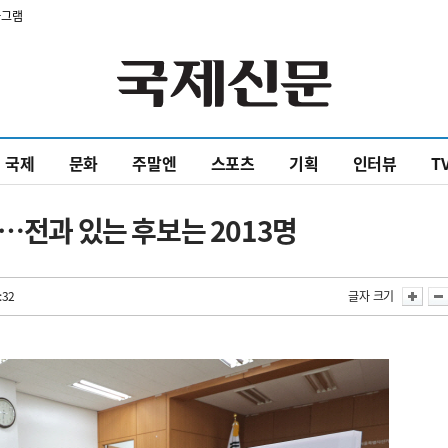
타그램
국제
문화
주말엔
스포츠
기획
인터뷰
T
…전과 있는 후보는 2013명
:32
글자 크기