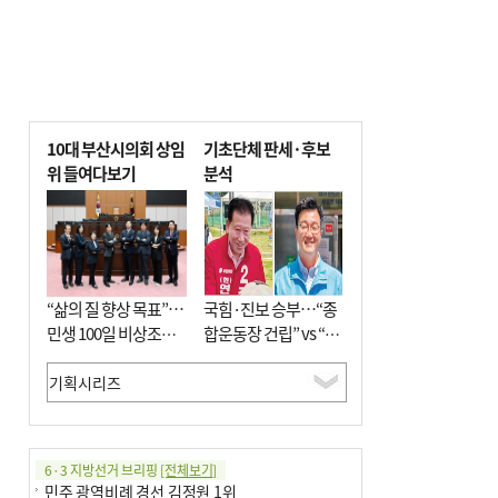
10대 부산시의회 상임
기초단체 판세·후보
위 들여다보기
분석
“삶의 질 향상 목표”…
국힘·진보 승부…“종
민생 100일 비상조치
합운동장 건립” vs “출
면밀 심사
근 공공버스 도입”
6·3 지방선거 브리핑
[전체보기]
민주 광역비례 경선 김정원 1위