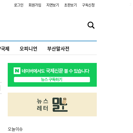
2
로그인
회원가입
지면보기
초판보기
구독신청
V국제
오피니언
부산말사전
오늘
이슈