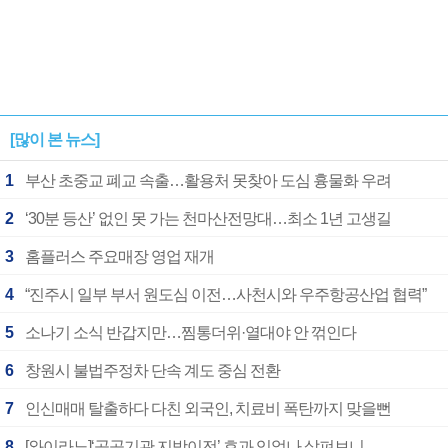
[많이 본 뉴스]
1
부산 초중교 폐교 속출…활용처 못찾아 도심 흉물화 우려
2
‘30분 등산’ 없인 못 가는 천마산전망대…최소 1년 고생길
3
홈플러스 주요매장 영업 재개
4
“진주시 일부 부서 원도심 이전…사천시와 우주항공산업 협력”
5
소나기 소식 반갑지만…찜통더위·열대야 안 꺾인다
6
창원시 불법주정차 단속 계도 중심 전환
7
인신매매 탈출하다 다친 외국인, 치료비 폭탄까지 맞을뻔
8
[와이라노]‘공공기관 지방이전’ 효과 있었나 살펴보니