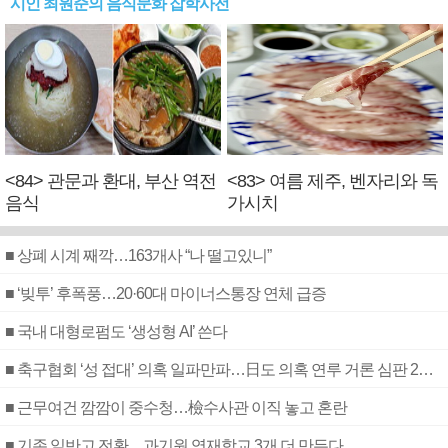
시인 최원준의 음식문화 잡학사전
<84> 관문과 환대, 부산 역전
<83> 여름 제주, 벤자리와 독
음식
가시치
■ 상폐 시계 째깍…163개사 “나 떨고있니”
■ ‘빚투’ 후폭풍…20·60대 마이너스통장 연체 급증
■ 국내 대형로펌도 ‘생성형 AI’ 쓴다
■ 축구협회 ‘성 접대’ 의혹 일파만파…日도 의혹 연루 거론 심판 2명 조사
■ 근무여건 깜깜이 중수청…檢수사관 이직 놓고 혼란
■ 기존 일반고 전환…과기원 영재학교 3개 더 만든다