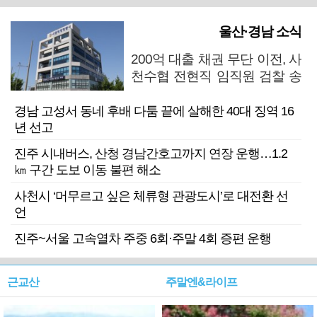
울산·경남 소식
200억 대출 채권 무단 이전, 사
천수협 전현직 임직원 검찰 송
치
경남 고성서 동네 후배 다툼 끝에 살해한 40대 징역 16
년 선고
진주 시내버스, 산청 경남간호고까지 연장 운행…1.2
㎞ 구간 도보 이동 불편 해소
사천시 ‘머무르고 싶은 체류형 관광도시’로 대전환 선
언
진주~서울 고속열차 주중 6회·주말 4회 증편 운행
근교산
주말엔&라이프