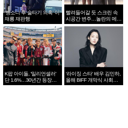
‘뺑소니 후 술타기 의혹’ 이
빨려들어갈 듯 스크린 속
재룡 재판행
시공간 변주…놀란의 메시
지는 ‘전쟁 속죄’
K팝 아이돌, '밀리언셀러'
‘라이징 스타’ 배우 김민하,
단 1.6%…30년간 등장
올해 BIFF 개막식 사회자
1182개팀 전수조사
확정