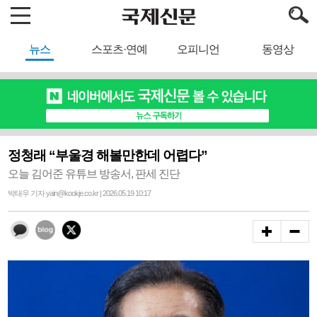
뉴스
스포츠·연예
오피니언
동영상
정청래 “부울경 해볼만한데 어렵다”
오늘 김어준 유튜브 방송서, 판세 진단
박태우 기자 yain@kookje.co.kr | 2026.05.19 10:17