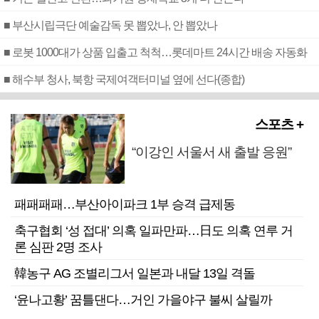
■ 부산시립극단 예술감독 못 뽑았나, 안 뽑았나
■ 로봇 1000대가 상품 입출고 척척…롯데마트 24시간 배송 자동화
■ 해수부 청사, 북항 국제여객터미널 옆에 선다(종합)
스포츠 +
“이강인 서울서 새 출발 응원”
패패패패…부산아이파크 1부 승격 급제동
축구협회 ‘성 접대’ 의혹 일파만파…日도 의혹 연루 거
론 심판 2명 조사
韓농구 AG 조별리그서 일본과 내달 13일 격돌
‘윤나고황’ 꿈틀댄다…거인 가을야구 불씨 살릴까