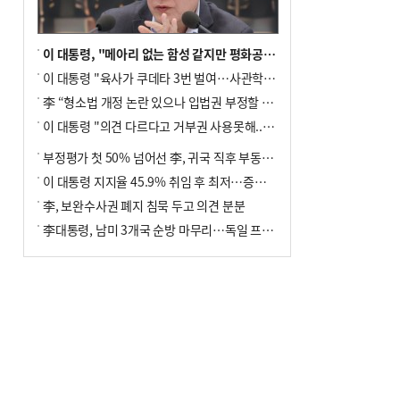
이 대통령, "메아리 없는 함성 같지만 평화공존책 계속해야"
이 대통령 "육사가 쿠데타 3번 벌여…사관학교 통합 신속히 추진"
李 “형소법 개정 논란 있으나 입법권 부정할 만큼은 아냐”(종합)
이 대통령 "의견 다르다고 거부권 사용못해.. 입법권 부정할 상황이라 보기 어려워"
부정평가 첫 50% 넘어선 李, 귀국 직후 부동산·증시 점검(종합)
이 대통령 지지율 45.9% 취임 후 최저…증시 폭락·연임 개헌 논란 영향
李, 보완수사권 폐지 침묵 두고 의견 분분
李대통령, 남미 3개국 순방 마무리…독일 프랑크푸르트 향해 출발