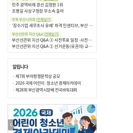
민주 광역비례 경선 김정원 1위
조병길 사상구청장 무소속 출마
주목 부산시의회
[전체보기]
‘장수기업 세무조사 유예’ 파격 인센티브, 부산 유출 막을까
부산선관위 지선 Q&A
[전체보기]
부산선관위 지선 Q&A ③ 사전투표 일정·사전투표함 보관
부산선관위 지선 Q&A ② 선거운동(유권자) 교육감투표용지
알립니다
· 제7회 부마항쟁문학상 공모
· 2026 국제 어린이·청소년 경제아카데미
· 제28회 부산광역시장배 전국바둑대회