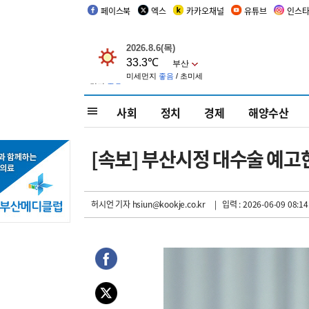
페이스북
엑스
카카오채널
유튜브
인스
사회
정치
경제
해양수산
[속보] 부산시정 대수술 예고
허시언 기자
hsiun@kookje.co.kr
| 입력 : 2026-06-09 08:14