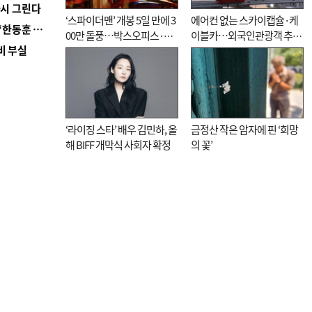
다시 그린다
‘스파이더맨’ 개봉 5일 만에 3
에어컨 없는 스카이캡슐·케
■ 국힘 부산시당, ‘정이한 조력’ 시의원 윤리위에…‘한동훈 지지’도 신고접수
00만 돌풍…박스오피스·예
이블카…외국인관광객 추억
비 부실
매율 동시 1위
대신 고역 될라
‘라이징 스타’ 배우 김민하, 올
금정산 작은 암자에 핀 ‘희망
해 BIFF 개막식 사회자 확정
의 꽃’