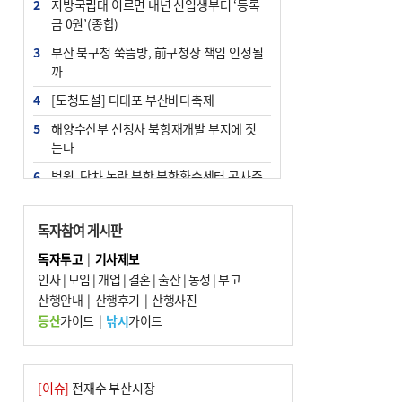
2
지방국립대 이르면 내년 신입생부터 ‘등록
금 0원’(종합)
3
부산 북구청 쑥뜸방, 前구청장 책임 인정될
까
4
[도청도설] 다대포 부산바다축제
5
해양수산부 신청사 북항재개발 부지에 짓
는다
6
법원, 단차 논란 북항 복합환승센터 공사중
지 관련 현장검증
7
지역 상권도 말라죽을 판이라…가뭄 속 밀
독자참여 게시판
양물축제 강행 논란
독자투고
|
기사제보
8
통영시민 추석 전 35만 원 받는다
인사
|
모임
|
개업
|
결혼
|
출산
|
동정
|
부고
9
산행안내
부산 철강공장 50대 노동자 추락사
|
산행후기
|
산행사진
등산
가이드
|
낚시
가이드
10
국힘 부산시당, ‘정이한 조력’ 시의원 윤리
위에…‘한동훈 지지’도 신고접수
[이슈]
전재수 부산시장