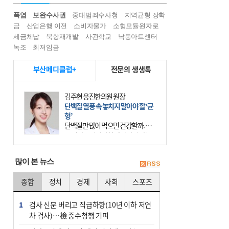
폭염
보완수사권
중대범죄수사청
지역균형 장학
금
산업은행 이전
소비자물가
소형모듈원자로
세금체납
북항재개발
사관학교
낙동아트센터
녹조
최저임금
부산메디클럽+
전문의 생생톡
김주현 웅진한의원 원장
단백질 열풍 속 놓치지 말아야 할 ‘균
형’
단백질만 많이 먹으면 건강할까. 요
즘 건강을 이야기할 때 빠지지 않는
키워드가 단백질이다. 헬스장을 다니
는 젊은 층부터 기초체력을 챙기려는
많이 본 뉴스
중·장년층까지 모두 “
종합
정치
경제
사회
스포츠
1
검사 신분 버리고 직급하향(10년 이하 저연
차 검사)…檢 중수청행 기피