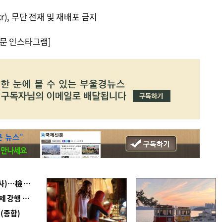
kr), 무단 전재 및 재배포 금지
문 인스타그램]
■ 검사 신분 버리고 직급하향(10년 이하 저연차 검사)…檢 중수청행 기피
■ 지역 상권도 말라죽을 판이라…가뭄 속 밀양물축제 강행 논란
(종합)