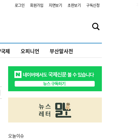
2
로그인
회원가입
지면보기
초판보기
구독신청
V국제
오피니언
부산말사전
오늘
이슈