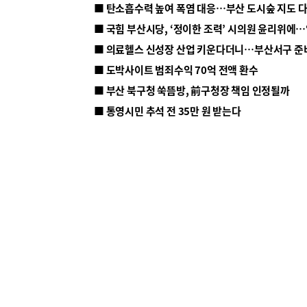
■ 탄소흡수력 높여 폭염 대응…부산 도시숲 지도 
■ 의료헬스 신성장 산업 키운다더니…부산서구 준
■ 도박사이트 범죄수익 70억 전액 환수
■ 부산 북구청 쑥뜸방, 前구청장 책임 인정될까
■ 통영시민 추석 전 35만 원 받는다