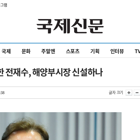
타그램
국제
문화
주말엔
스포츠
기획
인터뷰
T
한 전재수, 해양부시장 신설하나
:38
글자 크기