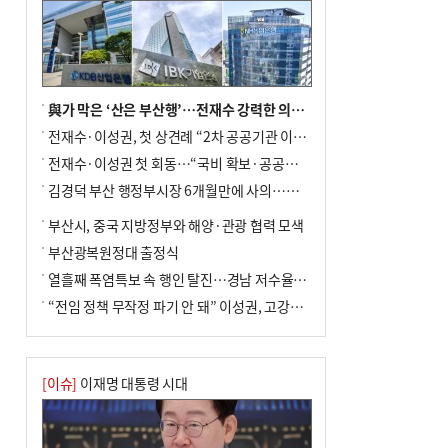
與가 막은 ‘산은 부산행’…전재수 강력한 의지 표명 없인 공염불
전재수·이성권, 첫 상견례 “2차 공공기관 이전 초당 협력”(종합)
전재수·이성권 첫 회동…“국비 확보·공공기관 이전 협력”
김경덕 부산 행정부시장 6개월만에 사의…후임 인선 촉각
부산시, 중국 지방정부와 해양·관광 협력 모색
부산광복원정대 출정식
열흘째 폭염특보 속 행인 탈진…경남 저수율 평년의 절반
“전임 정책 무작정 파기 안 돼” 이성권, 고강도 ‘전재수 견제’ 예고
[이슈]
이재명 대통령 시대