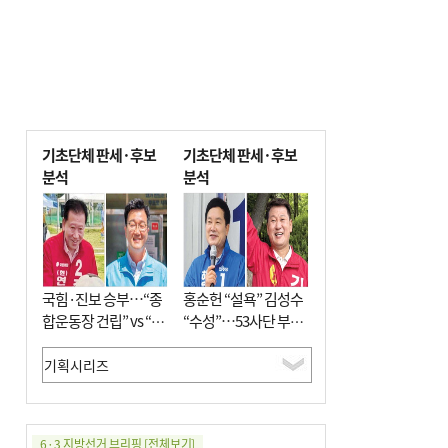
기초단체 판세·후보
기초단체 판세·후보
분석
분석
국힘·진보 승부…“종
홍순헌 “설욕” 김성수
합운동장 건립” vs “출
“수성”…53사단 부지
근 공공버스 도입”
개발엔 한 목소리
6·3 지방선거 브리핑
[전체보기]