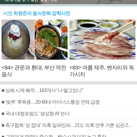
시인 최원준의 음식문화 잡학사전
<84> 관문과 환대, 부산 역전
<83> 여름 제주, 벤자리와 독
음식
가시치
■ 상폐 시계 째깍…163개사 “나 떨고있니”
■ ‘빚투’ 후폭풍…20·60대 마이너스통장 연체 급증
■ 국내 대형로펌도 ‘생성형 AI’ 쓴다
■ 축구협회 ‘성 접대’ 의혹 일파만파…日도 의혹 연루 거론 심판 2명 조사
■ 근무여건 깜깜이 중수청…檢수사관 이직 놓고 혼란