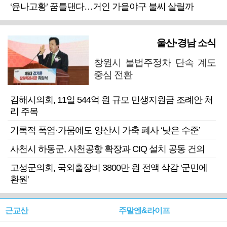
‘윤나고황’ 꿈틀댄다…거인 가을야구 불씨 살릴까
울산·경남 소식
창원시 불법주정차 단속 계도
중심 전환
김해시의회, 11일 544억 원 규모 민생지원금 조례안 처
리 주목
기록적 폭염·가뭄에도 양산시 가축 폐사 ‘낮은 수준’
사천시 하동군, 사천공항 확장과 CIQ 설치 공동 건의
고성군의회, 국외출장비 3800만 원 전액 삭감 '군민에
환원'
근교산
주말엔&라이프