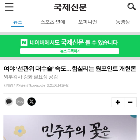
뉴스
스포츠·연예
오피니언
동영상
여야 ‘선관위 대수술’ 속도…힘실리는 원포인트 개헌론
외부감사 강화 필요성 공감
김태경 기자 tgkim@kookje.co.kr | 2026.06.14 19:42