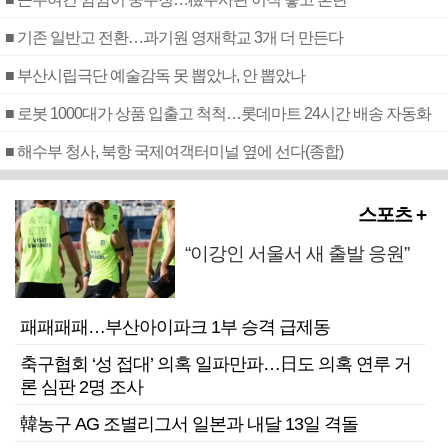
■ 기존 일반고 전환…과기원 영재학교 3개 더 만든다
■ 부산시립극단 예술감독 못 뽑았나, 안 뽑았나
■ 로봇 1000대가 상품 입출고 척척…롯데마트 24시간 배송 자동화
■ 해수부 청사, 북항 국제여객터미널 옆에 선다(종합)
스포츠 +
“이강인 서울서 새 출발 응원”
패패패패…부산아이파크 1부 승격 급제동
축구협회 ‘성 접대’ 의혹 일파만파…日도 의혹 연루 거
론 심판 2명 조사
韓농구 AG 조별리그서 일본과 내달 13일 격돌