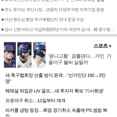
■ 르노 못 타는 부산시장…관용차 규정에 막힌 지역기업 응원
■ 마산 원도심 행정·주거복합단지 연내 준공 수순
■ 검사 신분 버리고 직급하향(10년 이하 저연차 검사)…檢 중수청행 기피
스포츠 +
‘윤나고황’ 꿈틀댄다…거인 가
을야구 불씨 살릴까
새 축구협회장 선출 방식 윤곽…“선거인단 192→2만
명”
해체설 뒤집은 LIV 골프…새 투자자 확보 ‘기사회생’
프로야구 취소…11일부터 재개
라커룸 냉탕 등장…폭염 경기취소 속출에 PS 셈법 복
잡