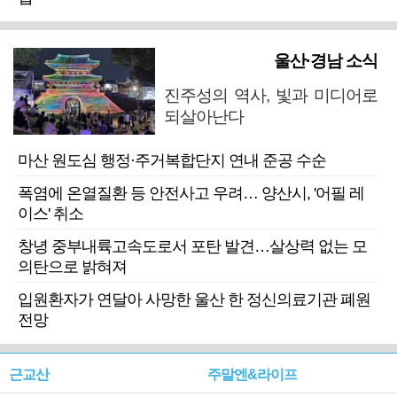
울산·경남 소식
진주성의 역사, 빛과 미디어로
되살아난다
마산 원도심 행정·주거복합단지 연내 준공 수순
폭염에 온열질환 등 안전사고 우려… 양산시, '어필 레
이스' 취소
창녕 중부내륙고속도로서 포탄 발견…살상력 없는 모
의탄으로 밝혀져
입원환자가 연달아 사망한 울산 한 정신의료기관 폐원
전망
근교산
주말엔&라이프