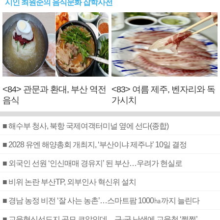
시인 최원준의 음식문화 잡학사전
<84> 관문과 환대, 부산 역전
<83> 여름 제주, 벤자리와 독
음식
가시치
■ 해수부 청사, 북항 국제여객터미널 옆에 선다(종합)
■ 2028 유엔 해양총회 개최지, ‘부산이냐 제주냐’ 10일 결정
■ 외국인 선원 ‘인신매매 경유지’ 된 부산…우려가 현실로
■ 비위 논란 부산TP, 외부인사 혁신위 설치
■ 경남 농정 비전 ‘잘 사는 농촌’…스마트팜 1000㏊까지 늘린다
■ 교육혁신선도지 공모 코앞인데…구·군 난색에 교육청 ‘쩔쩔’