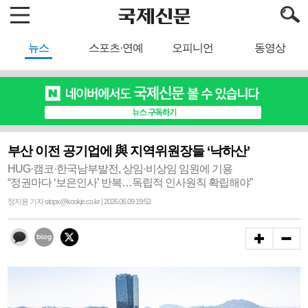
뉴스
스포츠·연예
오피니언
동영상
부산 이전 공기업에 與 지역위원장들 ‘낙하산’
HUG·캠코·한국남부발전, 상임·비상임 임원에 기용
“정권마다 ‘보은인사’ 반복…독립적 인사원칙 확립해야”
정지윤 기자 stopx@kookje.co.kr | 2026.06.09 19:52