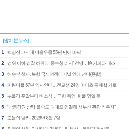
[많이 본 뉴스]
1
백양산 고지대 마을우물 55년 만에 바닥
2
경위 이하 경찰 하위직 ‘중수청 러시’ 전망…檢 기피와 대조
3
해수부 청사, 북항 국제여객터미널 옆에 선다(종합)
4
피란마을 67년 역사인데…전교생 24명 아미초 통폐합 기로
5
부울경 주말부터 비소식…‘극한 폭염’ 한풀 꺾일 듯
6
“낙동강권 삼락·을숙도·다대포 연결해 서부산 관광 키우자”
7
오늘의 날씨- 2026년 8월 7일
8
외국인 선원 ‘인신매매 경유지’ 된 부산…우려가 현실로