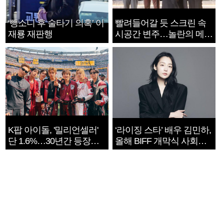
‘뺑소니 후 술타기 의혹’ 이
빨려들어갈 듯 스크린 속
재룡 재판행
시공간 변주…놀란의 메시
지는 ‘전쟁 속죄’
K팝 아이돌, '밀리언셀러'
‘라이징 스타’ 배우 김민하,
단 1.6%…30년간 등장
올해 BIFF 개막식 사회자
1182개팀 전수조사
확정