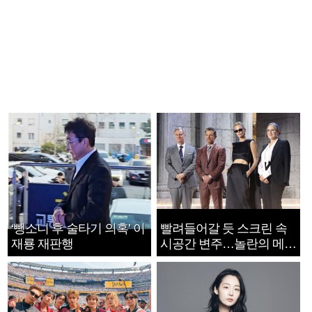
‘뺑소니 후 술타기 의혹’ 이
빨려들어갈 듯 스크린 속
재룡 재판행
시공간 변주…놀란의 메시
지는 ‘전쟁 속죄’