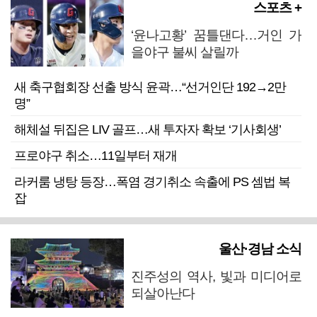
스포츠 +
‘윤나고황’ 꿈틀댄다…거인 가
을야구 불씨 살릴까
새 축구협회장 선출 방식 윤곽…“선거인단 192→2만
명”
해체설 뒤집은 LIV 골프…새 투자자 확보 ‘기사회생’
프로야구 취소…11일부터 재개
라커룸 냉탕 등장…폭염 경기취소 속출에 PS 셈법 복
잡
울산·경남 소식
진주성의 역사, 빛과 미디어로
되살아난다