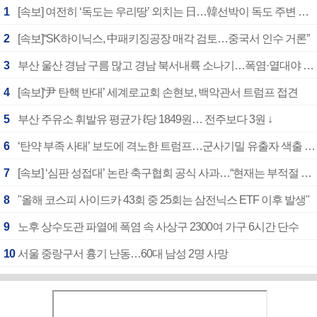
1
[속보] 여전히 ‘독도는 우리땅’ 외치는 日…韓선박이 독도 주변 해양조사 활동하자 반발
2
[속보]“SK하이닉스, 中패키징공장 매각 검토…중국서 인수 거론”
3
부산 울산 경남 구름 많고 경남 북서내륙 소나기…폭염·열대야 계속
4
[속보]‘尹 탄핵 반대’ 세계로교회 손현보, 백악관서 트럼프 접견
5
부산 주유소 휘발유 평균가 ℓ당 1849원… 전주보다 3원 ↓
6
‘탄약 부족 사태’ 보도에 격노한 트럼프…군사기밀 유출자 색출 지시
7
[속보] ‘심판 성접대’ 논란 축구협회 공식 사과…“현재는 부적절 행위 없어”
8
"올해 코스피 사이드카 43회 중 25회는 삼전닉스 ETF 이후 발생"
9
노후 상수도관 파열에 폭염 속 사상구 2300여 가구 6시간 단수
10
서울 중랑구서 흉기 난동…60대 남성 2명 사망