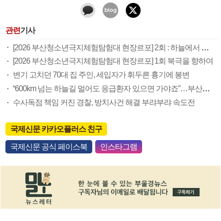
관련
기사
[2026 부산청소년극지체험탐험대 현장르포] 2회 : 하늘에서 만난 얼음의 나라
[2026 부산청소년극지체험탐험대 현장르포] 1회 북극을 향하여
변기 고치던 70대 집 주인, 세입자가 휘두른 흉기에 봉변
“600km 넘는 하늘길 멀어도 응급환자 있으면 가야죠”…부산소방항공대 활약상 눈길
수사독점 책임 커진 경찰, 방치사건 해결 부랴부랴 속도전
국제신문 카카오플러스 친구
국제신문 공식 페이스북
인스타그램