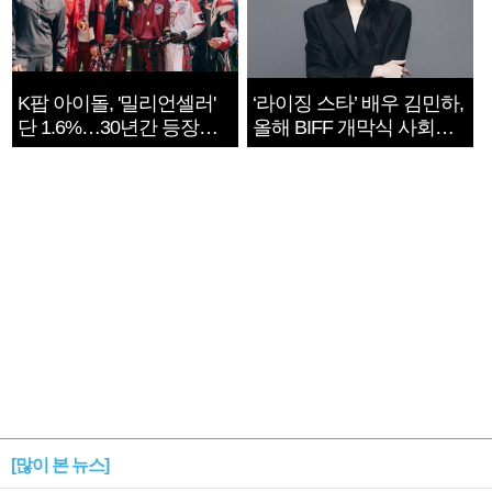
K팝 아이돌, '밀리언셀러'
‘라이징 스타’ 배우 김민하,
단 1.6%…30년간 등장
올해 BIFF 개막식 사회자
1182개팀 전수조사
확정
[많이 본 뉴스]