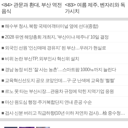
<84> 관문과 환대, 부산 역전
<83> 여름 제주, 벤자리와 독
음식
가시치
■ 해수부 청사, 북항 국제여객터미널 옆에 선다(종합)
■ 2028 유엔 해양총회 개최지, ‘부산이냐 제주냐’ 10일 결정
■ 외국인 선원 ‘인신매매 경유지’ 된 부산…우려가 현실로
■ 비위 논란 부산TP, 외부인사 혁신위 설치
■ 경남 농정 비전 ‘잘 사는 농촌’…스마트팜 1000㏊까지 늘린다
■ 교육혁신선도지 공모 코앞인데…구·군 난색에 교육청 ‘쩔쩔’
■ 르노 못 타는 부산시장…관용차 규정에 막힌 지역기업 응원
■ 마산 원도심 행정·주거복합단지 연내 준공 수순
■ 검사 신분 버리고 직급하향(10년 이하 저연차 검사)…檢 중수청행 기피