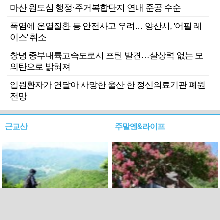
마산 원도심 행정·주거복합단지 연내 준공 수순
폭염에 온열질환 등 안전사고 우려… 양산시, '어필 레
이스' 취소
창녕 중부내륙고속도로서 포탄 발견…살상력 없는 모
의탄으로 밝혀져
입원환자가 연달아 사망한 울산 한 정신의료기관 폐원
전망
근교산
주말엔&라이프
근교산&그너머…상주·문경
폭염보다 더 뜨거워라…100