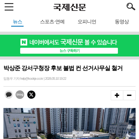
뉴스
스포츠·연예
오피니언
동영상
박상준 강서구청장 후보 불법 컨 선거사무실 철거
임동우 기자 help@kookje.co.kr | 2026.05.10 19:22