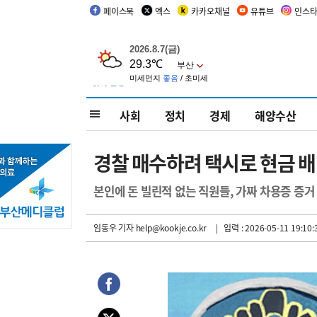
페이스북
엑스
카카오채널
유튜브
인스
사회
정치
경제
해양수산
경찰 매수하려 택시로 현금 배
본인에 돈 빌린적 없는 직원들, 가짜 차용증 증거
임동우 기자
help@kookje.co.kr
| 입력 : 2026-05-11 19:10: