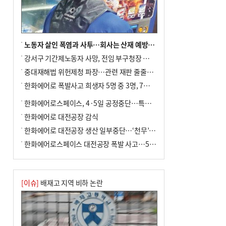
노동자 살인 폭염과 사투…회사는 산재 예방·전기료 절감 전력
강서구 기간제노동자 사망, 전임 부구청장 檢 송치
중대재해법 위헌제청 파장…관련 재판 줄줄이 브레이크
한화에어로 폭발사고 희생자 5명 중 3명, 7일 영면
한화에어로스페이스, 4·5일 공정중단…특별 안전점검
한화에어로 대전공장 감식
한화에어로 대전공장 생산 일부중단…‘천무’ 수출 비상
한화에어로스페이스 대전공장 폭발 사고…5명 사망·2명 부상(종합)
[이슈]
배재고 지역 비하 논란