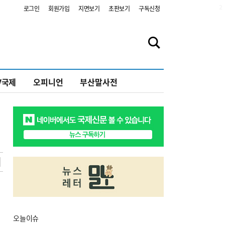
2
로그인
회원가입
지면보기
초판보기
구독신청
V국제
오피니언
부산말사전
오늘
이슈