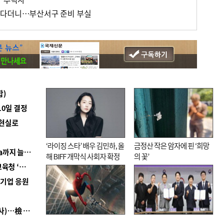
운다더니…부산서구 준비 부실
합)
10일 결정
 현실로
‘라이징 스타’ 배우 김민하, 올
금정산 작은 암자에 핀 ‘희망
■ 경남 농정 비전 ‘잘 사는 농촌’…스마트팜 1000㏊까지 늘린다
해 BIFF 개막식 사회자 확정
의 꽃’
■ 교육혁신선도지 공모 코앞인데…구·군 난색에 교육청 ‘쩔쩔’
역기업 응원
■ 검사 신분 버리고 직급하향(10년 이하 저연차 검사)…檢 중수청행 기피