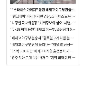
"스타벅스 가야지" 응원 배재고 야구부원들, 학교서 징계 처분
‘탱크데이’ 다시 불지핀 경찰, 스타벅스 모욕 혐의 압수수색
차정인 국교위원장 “허위정보와 혐오·차별, 학교 교실까지 유입"
‘5·18 폄훼 응원’ 배재고 야구부, 출전정지 6개월→1개월 감경
배재고 야구부 불송치 “광주일고가 처벌 불원 의사 표해”
배재고 야구부 징계 풀리나…“이달 말 공정위서 재심의”
‘스벅 구호 파문’ 배재고 6개월 출전정지 재심 신청키로
광주 찾아 고개 숙인 배재고 “지역 비하 응원 잘못”(종합)