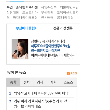
폭염
중대범죄수사청
해양수산부
더불어민주당
전당대회
르노코리아
부산관광
교육혁신선도지
역
극지해양미래포럼
인신매매
UN해양총회
부산메디클럽+
전문의 생생톡
장민희김용기내과의원과장
하루 500㎉ 줄이면 한주 0.5㎏ 감
량…비만치료는 장기전
비만은 이제 더는 체중이나 체형의 문
제가 아니다. 하나의 질병으로 인지
하고 치료와 관리를 해야 한다. 세계
보건기구(WHO)는 이미 1994년 비만
많이 본 뉴스
을 인류의 중요한
종합
정치
경제
사회
스포츠
1
백양산 고지대 마을우물 55년 만에 바닥
2
경위 이하 경찰 하위직 ‘중수청 러시’ 전
망…檢 기피와 대조