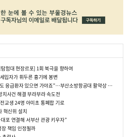
험탐험대 현장르포] 1회 북극을 향하여
, 세입자가 휘두른 흉기에 봉변
“600km 넘는 하늘길 멀어도 응급환자 있으면 가야죠”…부산소방항공대 활약상 눈길
 방치사건 해결 부랴부랴 속도전
전교생 24명 아미초 통폐합 기로
사 혁신위 설치
대포 연결해 서부산 관광 키우자”
청장 책임 인정될까
자 추락사