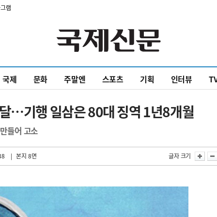
타그램
국제
문화
주말엔
스포츠
기획
인터뷰
T
달…기행 일삼은 80대 징역 1년8개월
 만들어 고소
38
| 본지 8면
글자 크기