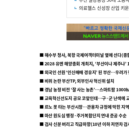
의료헬스 신성장 산업 키
■ 해수부 청사, 북항 국제여객터미널 옆에 선다(종
■ 2028 유엔 해양총회 개최지, ‘부산이냐 제주냐’ 
■ 외국인 선원 ‘인신매매 경유지’ 된 부산…우려가
■ 비위 논란 부산TP, 외부인사 혁신위 설치
■ 르노 못 타는 부산시장…관용차 규정에 막힌 지
■ 마산 원도심 행정·주거복합단지 연내 준공 수순