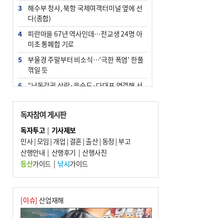
3
해수부 청사, 북항 국제여객터미널 옆에 선
다(종합)
4
피란마을 67년 역사인데…전교생 24명 아
미초 통폐합 기로
5
부울경 주말부터 비소식…‘극한 폭염’ 한풀
꺾일 듯
6
“낙동강권 삼락·을숙도·다대포 연결해 서
부산 관광 키우자”
7
오늘의 날씨- 2026년 8월 7일
독자참여 게시판
8
외국인 선원 ‘인신매매 경유지’ 된 부산…
독자투고
|
기사제보
우려가 현실로
인사
|
모임
|
개업
|
결혼
|
출산
|
동정
|
부고
9
산행안내
[사설] 해수부 신청사 북항으로 확정, 해양
|
산행후기
|
산행사진
수도 도약의 전환점
등산
가이드
|
낚시
가이드
10
르노 못 타는 부산시장…관용차 규정에 막
힌 지역기업 응원
[이슈]
산업재해