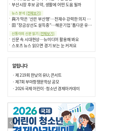
부산시장 후보 공약, 생활에 어떤 도움 될까
뉴스 분석
[전체보기]
與가 막은 ‘산은 부산행’…전재수 강력한 의지 표명 없인 공염불
田 “장금상선도 설득중”…해운기업 ‘톱다운 유치전’ 가속
신통이의 신문 읽기
[전체보기]
신문 속 시대현상…뉴미디어 활용해 봐요
스포츠 뉴스 읽으면 경기 보는 눈 커져요
어떻게 생각하십니까
[전체보기]
구·군 승진 축하화분 관행 없애자니 소상공인 울상
알립니다
3년째 병상에 있는 구의원…의정활동 못해도 월급 그대로
팩트체크
· 제 219회 한낮의 유U; 콘서트
[전체보기]
금정산 반려견 데리고 갈 수 있나…알아보니 ‘국립공원은 출입 불가’
· 제7회 부마항쟁문학상 공모
서울 도림천도 공업용수 활용한다는 사례, 정수 없이 한강물 공급…수질만 공업용수
· 2026 국제 어린이·청소년 경제아카데미
포토에세이
[전체보기]
연꽃 위 개개비
의령 한우산 털중나리
한 손 뉴스
[전체보기]
시민이 개발한 폭염 대응 앱 ‘그늘로’ 길안내 지도 등 인기
골목 맛집 발굴 고메 셀렉션…부산시, 페스티벌 시월 연계