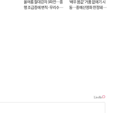
올여름 절대강자 3파전…흥
‘배우 몸값’ 거품 없애기 시
행 조급증에 변칙·무리수 마
동…중예산영화 한정돼 실
케팅도
효성 의문도