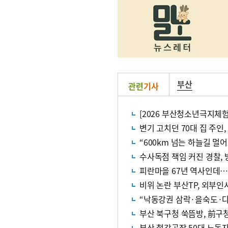
부산
관련
기사
[2026 부산청소년극지체
변기 고치던 70대 집 주인
수사독점 책임 커진 경찰,
피란마을 67년 역사인데…
비위 논란 부산TP, 외부인
“낙동강권 삼락·을숙도·다
부산 북구청 쑥뜸방, 前구
부산 철강공장 50대 노동