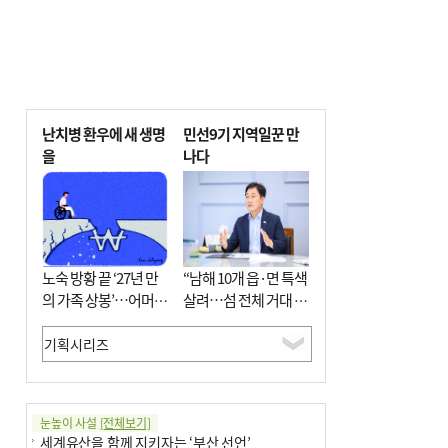
난치병 환우에 새 생명
민선9기 지역일꾼 만
을
나다
노숙 방황 끝 ‘27년 만
“남해 10개 읍·면 특색
의 가족 상봉’…어머니
살려…섬 전체 거대 정
와 행복 꿈꿔
원으로 조성”
눈높이 사설
[전체보기]
세계유산을 함께 지키자는 ‘부산 선언’