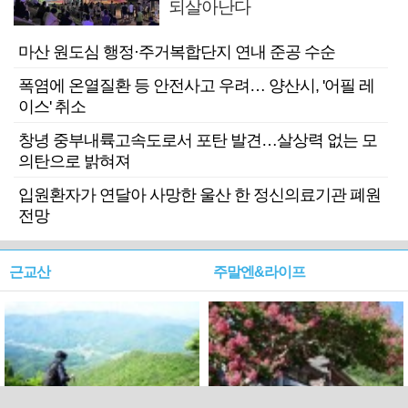
되살아난다
마산 원도심 행정·주거복합단지 연내 준공 수순
폭염에 온열질환 등 안전사고 우려… 양산시, '어필 레
이스' 취소
창녕 중부내륙고속도로서 포탄 발견…살상력 없는 모
의탄으로 밝혀져
입원환자가 연달아 사망한 울산 한 정신의료기관 폐원
전망
근교산
주말엔&라이프