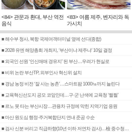
<84> 관문과 환대, 부산 역전
<83> 여름 제주, 벤자리와 독
음식
가시치
■ 해수부 청사, 북항 국제여객터미널 옆에 선다(종합)
■ 2028 유엔 해양총회 개최지, ‘부산이냐 제주냐’ 10일 결정
■ 외국인 선원 ‘인신매매 경유지’ 된 부산…우려가 현실로
■ 비위 논란 부산TP, 외부인사 혁신위 설치
■ 경남 농정 비전 ‘잘 사는 농촌’…스마트팜 1000㏊까지 늘린다
■ 교육혁신선도지 공모 코앞인데…구·군 난색에 교육청 ‘쩔쩔’
■ 르노 못 타는 부산시장…관용차 규정에 막힌 지역기업 응원
■ 마산 원도심 행정·주거복합단지 연내 준공 수순
■ 검사 신분 버리고 직급하향(10년 이하 저연차 검사)…檢 중수청행 기피