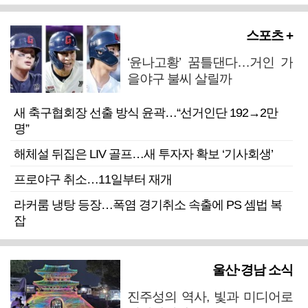
스포츠 +
‘윤나고황’ 꿈틀댄다…거인 가
을야구 불씨 살릴까
새 축구협회장 선출 방식 윤곽…“선거인단 192→2만
명”
해체설 뒤집은 LIV 골프…새 투자자 확보 ‘기사회생’
프로야구 취소…11일부터 재개
라커룸 냉탕 등장…폭염 경기취소 속출에 PS 셈법 복
잡
울산·경남 소식
진주성의 역사, 빛과 미디어로