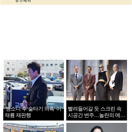
‘뺑소니 후 술타기 의혹’ 이
빨려들어갈 듯 스크린 속
재룡 재판행
시공간 변주…놀란의 메시
지는 ‘전쟁 속죄’