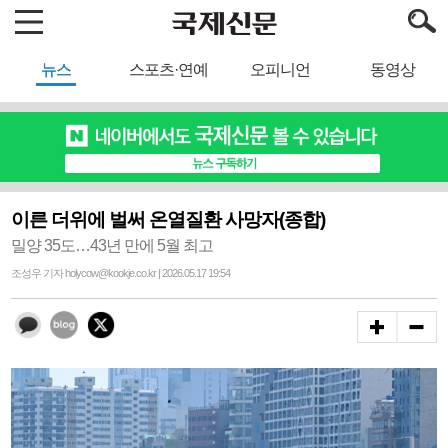
뉴스
스포츠·연예
오피니언
동영상
이른 더위에 벌써 온열질환 사망자(종합)
밀양 35도…43년 만에 5월 최고
조성우 기자 holycow@kookje.co.kr | 2026.05.17 19:54