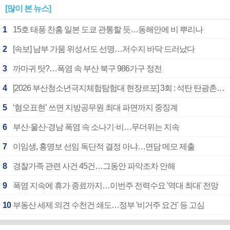
[많이 본 뉴스]
1
15호 태풍 찬홈 일본 도쿄 관통할 듯…동해안에 비 뿌리나
2
[속보] 남부 가뭄 위성서도 선명…저수지 바닥 드러났다
3
까마귀 탓?…폭염 속 부산 북구 986가구 정전
4
[2026 부산청소년극지체험탐험대 현장르포] 3회 : 석탄 탄광촌에서 북극 연구의 중심지로
5
‘혐오표현’ 쓰면 지방공무원 최대 파면까지 중징계
6
부산·울산·경남 폭염 속 소나기·비…무더위는 지속
7
이임생, 홍명보 선임 독단적 결정 아냐…면담 메모 제출
8
경찰가족 관련 사건 45건…그동안 파악조차 안해
9
폭염 지속에 휴가 종료까지…이번주 전력수요 '역대 최대' 전망
10
부동산 세제 의견 수천건 쇄도…정부 '비거주 요건' 등 고심