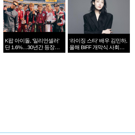
K팝 아이돌, '밀리언셀러'
‘라이징 스타’ 배우 김민하,
단 1.6%…30년간 등장
올해 BIFF 개막식 사회자
1182개팀 전수조사
확정