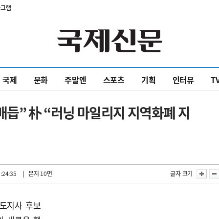
타그램
국제
문화
주말엔
스포츠
기획
인터뷰
T
매듭” 朴 “러닝 마일리지 지역화폐 지
:24:35
| 본지 10면
글자 크기
남도지사 후보