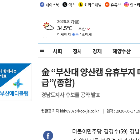
페이스북
엑스
카카오채널
유튜브
인스
사회
정치
경제
해양수산
金 “부산대 양산캠 유휴부지 
급”(종합)
경남도지사 후보들 공약 발표
권환흠 기자
khh0907@kookje.co.kr
| 입력 : 2026-05-17 19
더불어민주당 김경수(59) 경