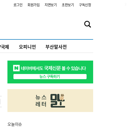
2
로그인
회원가입
지면보기
초판보기
구독신청
V국제
오피니언
부산말사전
오늘
이슈