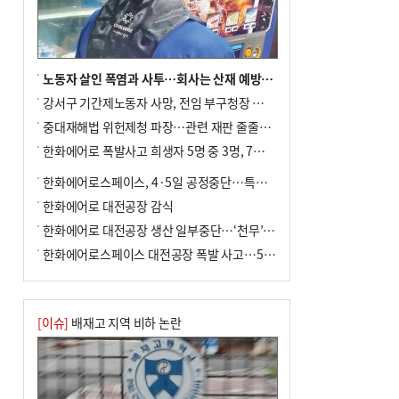
노동자 살인 폭염과 사투…회사는 산재 예방·전기료 절감 전력
강서구 기간제노동자 사망, 전임 부구청장 檢 송치
중대재해법 위헌제청 파장…관련 재판 줄줄이 브레이크
한화에어로 폭발사고 희생자 5명 중 3명, 7일 영면
한화에어로스페이스, 4·5일 공정중단…특별 안전점검
한화에어로 대전공장 감식
한화에어로 대전공장 생산 일부중단…‘천무’ 수출 비상
한화에어로스페이스 대전공장 폭발 사고…5명 사망·2명 부상(종합)
[이슈]
배재고 지역 비하 논란