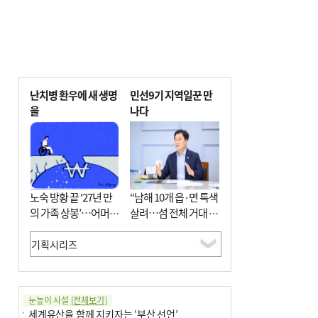
난치병 환우에 새 생명
민선9기 지역일꾼 만
을
나다
노숙 방황 끝 ‘27년 만
“남해 10개 읍·면 특색
의 가족 상봉’…어머니
살려…섬 전체 거대 정
와 행복 꿈꿔
원으로 조성”
눈높이 사설
[전체보기]
세계유산을 함께 지키자는 ‘부산 선언’