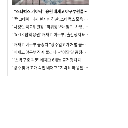
"스타벅스 가야지" 응원 배재고 야구부원들, 학교서 징계 처분
‘탱크데이’ 다시 불지핀 경찰, 스타벅스 모욕 혐의 압수수색
차정인 국교위원장 “허위정보와 혐오·차별, 학교 교실까지 유입"
‘5·18 폄훼 응원’ 배재고 야구부, 출전정지 6개월→1개월 감경
배재고 야구부 불송치 “광주일고가 처벌 불원 의사 표해”
배재고 야구부 징계 풀리나…“이달 말 공정위서 재심의”
‘스벅 구호 파문’ 배재고 6개월 출전정지 재심 신청키로
광주 찾아 고개 숙인 배재고 “지역 비하 응원 잘못”(종합)