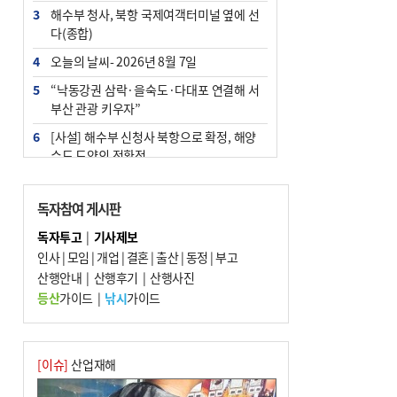
3
해수부 청사, 북항 국제여객터미널 옆에 선
다(종합)
4
오늘의 날씨- 2026년 8월 7일
5
“낙동강권 삼락·을숙도·다대포 연결해 서
부산 관광 키우자”
6
[사설] 해수부 신청사 북항으로 확정, 해양
수도 도약의 전환점
7
피란마을 67년 역사인데…전교생 24명 아
미초 통폐합 기로
독자참여 게시판
8
부울경 주말부터 비소식…‘극한 폭염’ 한풀
독자투고
|
기사제보
꺾일 듯
인사
|
모임
|
개업
|
결혼
|
출산
|
동정
|
부고
9
산행안내
외국인 선원 ‘인신매매 경유지’ 된 부산…
|
산행후기
|
산행사진
우려가 현실로
등산
가이드
|
낚시
가이드
10
수사독점 책임 커진 경찰, 방치사건 해결 부
랴부랴 속도전
[이슈]
산업재해