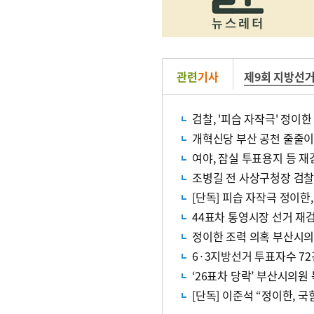
관련
기사
제9회 지방선
검찰, '피습 자작극' 정이
개혁신당 부산 공천 줄줄이 
여야, 잠실 투표용지 등 재
조병길 전 사상구청장 검찰
[단독] 피습 자작극 정이한,
44표차 통영시장 선거 재
정이한 조력 의혹 부산시의
6·3지방선거 투표자수 72
‘26표차 당락’ 부산시의원
[단독] 이준석 “정이한, 