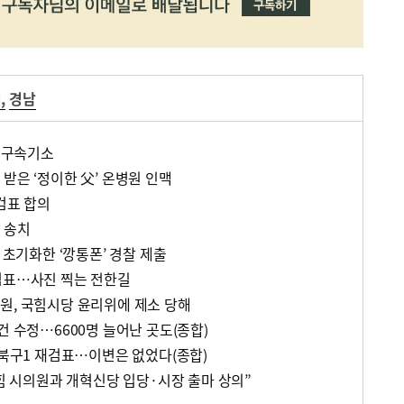
거
,
경남
한 구속기소
받은 ‘정이한 父’ 온병원 인맥
검표 합의
 송치
 초기화한 ‘깡통폰’ 경찰 제출
검표…사진 찍는 전한길
원, 국힘시당 윤리위에 제소 당해
건 수정…6600명 늘어난 곳도(종합)
 북구1 재검표…이변은 없었다(종합)
국힘 시의원과 개혁신당 입당·시장 출마 상의”