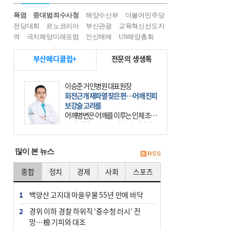
폭염
중대범죄수사청
해양수산부
더불어민주당
전당대회
르노코리아
부산관광
교육혁신선도지
역
극지해양미래포럼
인신매매
UN해양총회
부산메디클럽+
전문의 생생톡
이승준 거인병원 대표원장
회전근개 재파열 잦은 편…어깨 진피
보강술 고려를
어깨병변은 어깨를 이루는 인체 조직
에 발생하는 손상을 말한다. 여기에
는 오십견과 회전근개 증후군, 어깨
의 석회성 힘줄염 등이 있다. 국민건
많이 본 뉴스
강보험에 의하면 어깨병변
종합
정치
경제
사회
스포츠
1
백양산 고지대 마을우물 55년 만에 바닥
2
경위 이하 경찰 하위직 ‘중수청 러시’ 전
망…檢 기피와 대조