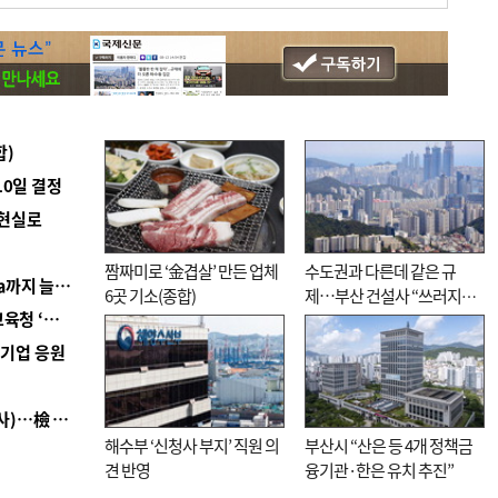
합)
10일 결정
 현실로
짬짜미로 ‘金겹살’ 만든 업체
수도권과 다른데 같은 규
■ 경남 농정 비전 ‘잘 사는 농촌’…스마트팜 1000㏊까지 늘린다
6곳 기소(종합)
제…부산 건설사 “쓰러지기
■ 교육혁신선도지 공모 코앞인데…구·군 난색에 교육청 ‘쩔쩔’
직전”
역기업 응원
■ 검사 신분 버리고 직급하향(10년 이하 저연차 검사)…檢 중수청행 기피
해수부 ‘신청사 부지’ 직원 의
부산시 “산은 등 4개 정책금
견 반영
융기관·한은 유치 추진”