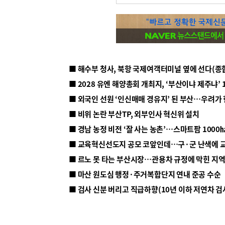
■ 해수부 청사, 북항 국제여객터미널 옆에 선다(종
■ 2028 유엔 해양총회 개최지, ‘부산이냐 제주냐’ 
■ 외국인 선원 ‘인신매매 경유지’ 된 부산…우려가
■ 비위 논란 부산TP, 외부인사 혁신위 설치
■ 르노 못 타는 부산시장…관용차 규정에 막힌 지
■ 마산 원도심 행정·주거복합단지 연내 준공 수순