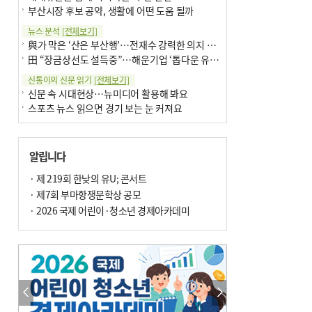
부산시장 후보 공약, 생활에 어떤 도움 될까
뉴스 분석
[전체보기]
與가 막은 ‘산은 부산행’…전재수 강력한 의지 표명 없인 공염불
田 “장금상선도 설득중”…해운기업 ‘톱다운 유치전’ 가속
신통이의 신문 읽기
[전체보기]
신문 속 시대현상…뉴미디어 활용해 봐요
스포츠 뉴스 읽으면 경기 보는 눈 커져요
어떻게 생각하십니까
[전체보기]
구·군 승진 축하화분 관행 없애자니 소상공인 울상
알립니다
3년째 병상에 있는 구의원…의정활동 못해도 월급 그대로
팩트체크
· 제 219회 한낮의 유U; 콘서트
[전체보기]
금정산 반려견 데리고 갈 수 있나…알아보니 ‘국립공원은 출입 불가’
· 제7회 부마항쟁문학상 공모
서울 도림천도 공업용수 활용한다는 사례, 정수 없이 한강물 공급…수질만 공업용수
· 2026 국제 어린이·청소년 경제아카데미
포토에세이
[전체보기]
연꽃 위 개개비
의령 한우산 털중나리
한 손 뉴스
[전체보기]
시민이 개발한 폭염 대응 앱 ‘그늘로’ 길안내 지도 등 인기
골목 맛집 발굴 고메 셀렉션…부산시, 페스티벌 시월 연계