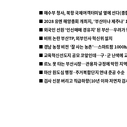
■ 해수부 청사, 북항 국제여객터미널 옆에 선다(종
■ 2028 유엔 해양총회 개최지, ‘부산이냐 제주냐’ 
■ 외국인 선원 ‘인신매매 경유지’ 된 부산…우려가
■ 비위 논란 부산TP, 외부인사 혁신위 설치
■ 르노 못 타는 부산시장…관용차 규정에 막힌 지
■ 마산 원도심 행정·주거복합단지 연내 준공 수순