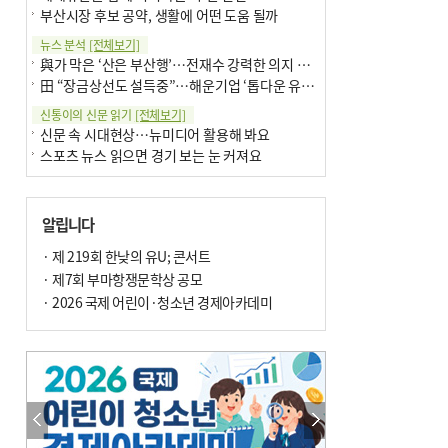
부산시장 후보 공약, 생활에 어떤 도움 될까
뉴스 분석
[전체보기]
與가 막은 ‘산은 부산행’…전재수 강력한 의지 표명 없인 공염불
田 “장금상선도 설득중”…해운기업 ‘톱다운 유치전’ 가속
신통이의 신문 읽기
[전체보기]
신문 속 시대현상…뉴미디어 활용해 봐요
스포츠 뉴스 읽으면 경기 보는 눈 커져요
어떻게 생각하십니까
[전체보기]
구·군 승진 축하화분 관행 없애자니 소상공인 울상
알립니다
3년째 병상에 있는 구의원…의정활동 못해도 월급 그대로
팩트체크
· 제 219회 한낮의 유U; 콘서트
[전체보기]
금정산 반려견 데리고 갈 수 있나…알아보니 ‘국립공원은 출입 불가’
· 제7회 부마항쟁문학상 공모
서울 도림천도 공업용수 활용한다는 사례, 정수 없이 한강물 공급…수질만 공업용수
· 2026 국제 어린이·청소년 경제아카데미
포토에세이
[전체보기]
연꽃 위 개개비
의령 한우산 털중나리
한 손 뉴스
[전체보기]
시민이 개발한 폭염 대응 앱 ‘그늘로’ 길안내 지도 등 인기
골목 맛집 발굴 고메 셀렉션…부산시, 페스티벌 시월 연계