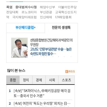
폭염
중대범죄수사청
해양수산부
더불어민주당
전당대회
르노코리아
부산관광
교육혁신선도지
역
극지해양미래포럼
인신매매
UN해양총회
부산메디클럽+
전문의 생생톡
센텀종합병원 간담췌외과 박광민 의
무원장
고난도 ‘간문부 담관암’ 수술…높은
숙련도와 협진 필수
간문부 담관암(클라츠킨 종양)은 좌
우 간에서 나오는, 담관(담즙 배출 경
로)이 합쳐지는 부위인 ‘간문부(肝門
많이 본 뉴스
部)’에 생기는 악성 종양이다. 간동맥
문맥 림프절 담
종합
정치
경제
사회
스포츠
1
[속보]“SK하이닉스, 中패키징공장 매각 검
토…중국서 인수 거론”
2
[속보] 여전히 ‘독도는 우리땅’ 외치는 日…