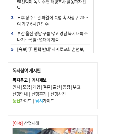
韓선박이 독도 주변 해양조사 활동하자 반
발
3
노후 상수도관 파열에 폭염 속 사상구 2300
여 가구 6시간 단수
4
부산 울산 경남 구름 많고 경남 북서내륙 소
나기…폭염·열대야 계속
5
[속보]‘尹 탄핵 반대’ 세계로교회 손현보,
백악관서 트럼프 접견
6
‘탄약 부족 사태’ 보도에 격노한 트럼프…
독자참여 게시판
군사기밀 유출자 색출 지시
독자투고
|
기사제보
7
부산 주유소 휘발유 평균가 ℓ당 1849원…
인사
|
모임
|
개업
|
결혼
|
출산
|
동정
|
부고
전주보다 3원 ↓
산행안내
|
산행후기
|
산행사진
8
[속보] ‘심판 성접대’ 논란 축구협회 공식 사
등산
가이드
|
낚시
가이드
과…“현재는 부적절 행위 없어”
9
서울 중랑구서 흉기 난동…60대 남성 2명
사망
[이슈]
산업재해
10
"올해 코스피 사이드카 43회 중 25회는 삼