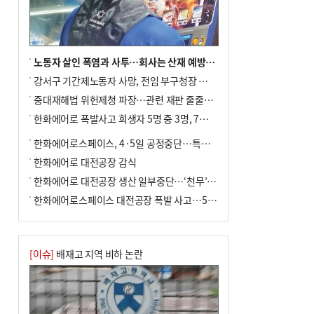
전닉스 ETF 이후 발생"
노동자 살인 폭염과 사투…회사는 산재 예방·전기료 절감 전력
강서구 기간제노동자 사망, 전임 부구청장 檢 송치
중대재해법 위헌제청 파장…관련 재판 줄줄이 브레이크
한화에어로 폭발사고 희생자 5명 중 3명, 7일 영면
한화에어로스페이스, 4·5일 공정중단…특별 안전점검
한화에어로 대전공장 감식
한화에어로 대전공장 생산 일부중단…‘천무’ 수출 비상
한화에어로스페이스 대전공장 폭발 사고…5명 사망·2명 부상(종합)
[이슈]
배재고 지역 비하 논란