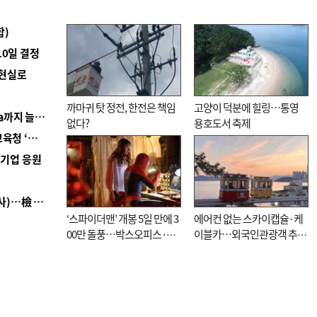
합)
10일 결정
 현실로
까마귀 탓 정전, 한전은 책임
고양이 덕분에 힐링…통영
■ 경남 농정 비전 ‘잘 사는 농촌’…스마트팜 1000㏊까지 늘린다
없다?
용호도서 축제
■ 교육혁신선도지 공모 코앞인데…구·군 난색에 교육청 ‘쩔쩔’
역기업 응원
■ 검사 신분 버리고 직급하향(10년 이하 저연차 검사)…檢 중수청행 기피
‘스파이더맨’ 개봉 5일 만에 3
에어컨 없는 스카이캡슐·케
00만 돌풍…박스오피스·예
이블카…외국인관광객 추억
매율 동시 1위
대신 고역 될라