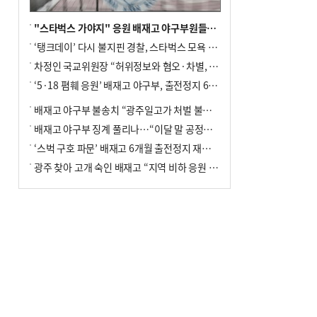
"스타벅스 가야지" 응원 배재고 야구부원들, 학교서 징계 처분
‘탱크데이’ 다시 불지핀 경찰, 스타벅스 모욕 혐의 압수수색
차정인 국교위원장 “허위정보와 혐오·차별, 학교 교실까지 유입"
‘5·18 폄훼 응원’ 배재고 야구부, 출전정지 6개월→1개월 감경
배재고 야구부 불송치 “광주일고가 처벌 불원 의사 표해”
배재고 야구부 징계 풀리나…“이달 말 공정위서 재심의”
‘스벅 구호 파문’ 배재고 6개월 출전정지 재심 신청키로
광주 찾아 고개 숙인 배재고 “지역 비하 응원 잘못”(종합)