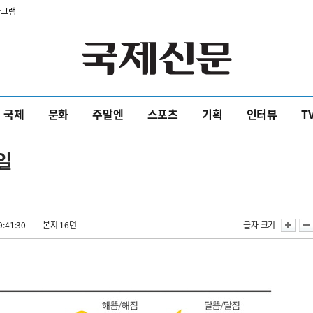
타그램
국제
문화
주말엔
스포츠
기획
인터뷰
T
1일
9:41:30
| 본지 16면
글자 크기