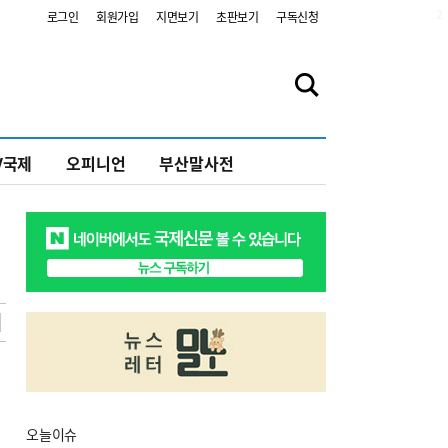
2
로그인
회원가입
지면보기
초판보기
구독신청
V국제
오피니언
부산말사전
오늘
이슈