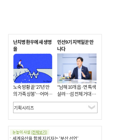
난치병 환우에 새 생명
민선9기 지역일꾼 만
을
나다
노숙 방황 끝 ‘27년 만
“남해 10개 읍·면 특색
의 가족 상봉’…어머니
살려…섬 전체 거대 정
와 행복 꿈꿔
원으로 조성”
눈높이 사설
[전체보기]
세계유산을 함께 지키자는 ‘부산 선언’