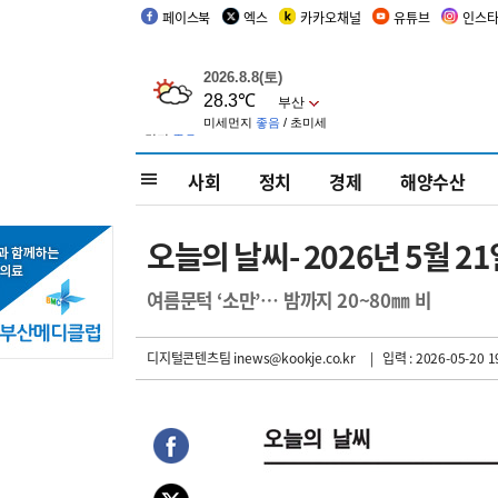
페이스북
엑스
카카오채널
유튜브
인스
사회
정치
경제
해양수산
오늘의 날씨- 2026년 5월 2
여름문턱 ‘소만’… 밤까지 20~80㎜ 비
디지털콘텐츠팀 inews@kookje.co.kr
| 입력 : 2026-05-20 1