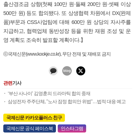
출산경조금 상향(첫째 100만 원·둘째 200만 원·셋째 이상
500만 원) 등도 합의됐다. 또 상생협력 차원에서 DX(완제
품)부문과 CSS사업팀에 대해 600만 원 상당의 자사주를
지급하고, 협력업체 동반성장 등을 위한 재원 조성 및 운
영 계획도 조속히 발표할 계획이다.】
ⓒ국제신문(www.kookje.co.kr), 무단 전재 및 재배포 금지
관련
기사
‘부산 사나이’ 김영훈의 드라마틱 합의 중재
삼성전자 주주단체, "노사 잠정 합의안 위법"…법적 대응 예고
국제신문 카카오플러스 친구
국제신문 공식 페이스북
인스타그램