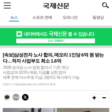
뉴스
스포츠·연예
오피니언
동영상
[속보]삼성전자 노사 합의, 메모리 1인당 6억 원 받는
다…적자 사업부도 최소 1.6억
'2026 성과급 노사 잠정 합의서' 기준 계산
사업성과 10.5% 재원, 지급률 상한 없어
세후 전액 자사주로 지급, 3분의1 즉시매각 가능
최영지 기자 jadore@kookje.co.kr | 2026.05.21 06:36