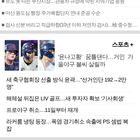
■ 르노 못 타는 부산시장…관용차 규정에 막힌 지역기업 응원
■ 마산 원도심 행정·주거복합단지 연내 준공 수순
■ 검사 신분 버리고 직급하향(10년 이하 저연차 검사)…檢 중수청행 기피
스포츠 +
‘윤나고황’ 꿈틀댄다…거인 가
을야구 불씨 살릴까
새 축구협회장 선출 방식 윤곽…“선거인단 192→2만
명”
해체설 뒤집은 LIV 골프…새 투자자 확보 ‘기사회생’
프로야구 취소…11일부터 재개
라커룸 냉탕 등장…폭염 경기취소 속출에 PS 셈법 복
잡