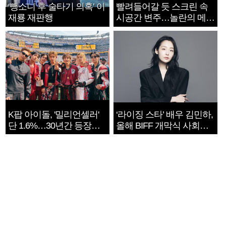
‘뺑소니 후 술타기 의혹’ 이
빨려들어갈 듯 스크린 속
재룡 재판행
시공간 변주…놀란의 메시
지는 ‘전쟁 속죄’
K팝 아이돌, '밀리언셀러'
‘라이징 스타’ 배우 김민하,
단 1.6%…30년간 등장
올해 BIFF 개막식 사회자
1182개팀 전수조사
확정