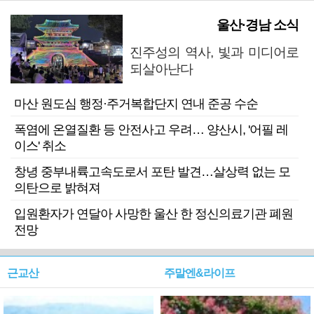
울산·경남 소식
진주성의 역사, 빛과 미디어로
되살아난다
마산 원도심 행정·주거복합단지 연내 준공 수순
폭염에 온열질환 등 안전사고 우려… 양산시, '어필 레
이스' 취소
창녕 중부내륙고속도로서 포탄 발견…살상력 없는 모
의탄으로 밝혀져
입원환자가 연달아 사망한 울산 한 정신의료기관 폐원
전망
근교산
주말엔&라이프