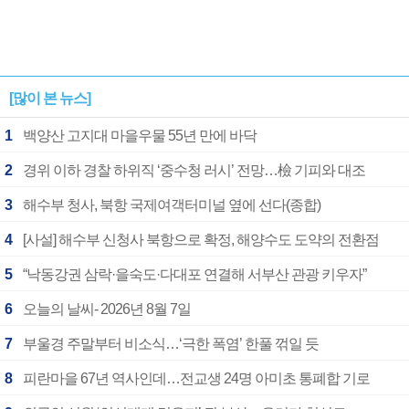
[많이 본 뉴스]
1
백양산 고지대 마을우물 55년 만에 바닥
2
경위 이하 경찰 하위직 ‘중수청 러시’ 전망…檢 기피와 대조
3
해수부 청사, 북항 국제여객터미널 옆에 선다(종합)
4
[사설] 해수부 신청사 북항으로 확정, 해양수도 도약의 전환점
5
“낙동강권 삼락·을숙도·다대포 연결해 서부산 관광 키우자”
6
오늘의 날씨- 2026년 8월 7일
7
부울경 주말부터 비소식…‘극한 폭염’ 한풀 꺾일 듯
8
피란마을 67년 역사인데…전교생 24명 아미초 통폐합 기로