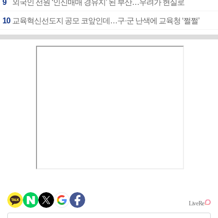
9
외국인 선원 ‘인신매매 경유지’ 된 부산…우려가 현실로
10
교육혁신선도지 공모 코앞인데…구·군 난색에 교육청 ‘쩔쩔’