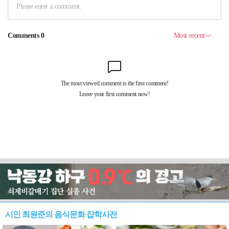
시인 최원준의 음식문화 잡학사전