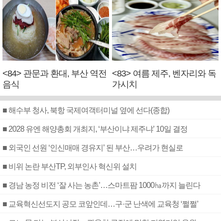
<84> 관문과 환대, 부산 역전
<83> 여름 제주, 벤자리와 독
음식
가시치
■ 해수부 청사, 북항 국제여객터미널 옆에 선다(종합)
■ 2028 유엔 해양총회 개최지, ‘부산이냐 제주냐’ 10일 결정
■ 외국인 선원 ‘인신매매 경유지’ 된 부산…우려가 현실로
■ 비위 논란 부산TP, 외부인사 혁신위 설치
■ 경남 농정 비전 ‘잘 사는 농촌’…스마트팜 1000㏊까지 늘린다
■ 교육혁신선도지 공모 코앞인데…구·군 난색에 교육청 ‘쩔쩔’