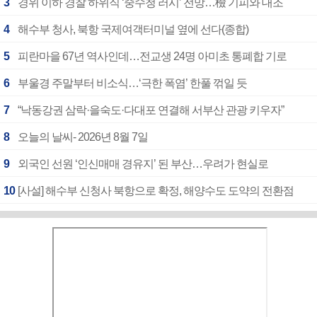
3
경위 이하 경찰 하위직 ‘중수청 러시’ 전망…檢 기피와 대조
4
해수부 청사, 북항 국제여객터미널 옆에 선다(종합)
5
피란마을 67년 역사인데…전교생 24명 아미초 통폐합 기로
6
부울경 주말부터 비소식…‘극한 폭염’ 한풀 꺾일 듯
7
“낙동강권 삼락·을숙도·다대포 연결해 서부산 관광 키우자”
8
오늘의 날씨- 2026년 8월 7일
9
외국인 선원 ‘인신매매 경유지’ 된 부산…우려가 현실로
10
[사설] 해수부 신청사 북항으로 확정, 해양수도 도약의 전환점