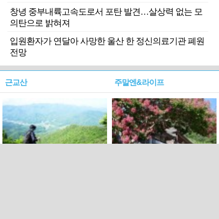
창녕 중부내륙고속도로서 포탄 발견…살상력 없는 모
의탄으로 밝혀져
입원환자가 연달아 사망한 울산 한 정신의료기관 폐원
전망
근교산
주말엔&라이프
근교산&그너머…상주·문경
폭염보다 더 뜨거워라…100
청화산~시루봉
일을 붉게 불태울 ‘선비정신’
피었네