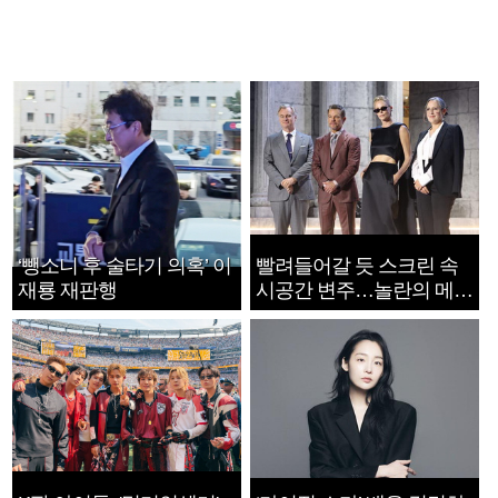
‘뺑소니 후 술타기 의혹’ 이
빨려들어갈 듯 스크린 속
재룡 재판행
시공간 변주…놀란의 메시
지는 ‘전쟁 속죄’