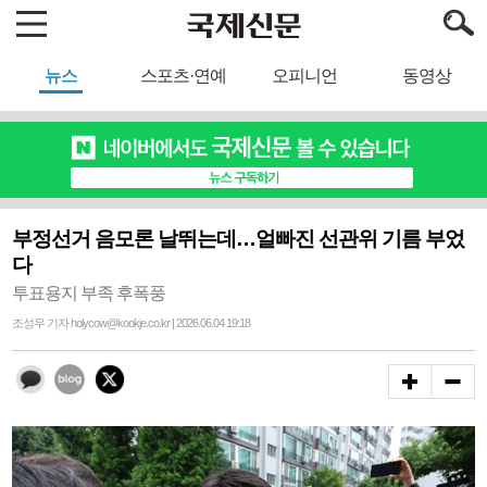
뉴스
스포츠·연예
오피니언
동영상
부정선거 음모론 날뛰는데…얼빠진 선관위 기름 부었
다
투표용지 부족 후폭풍
조성우 기자 holycow@kookje.co.kr | 2026.06.04 19:18