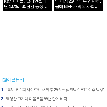
K팝 아이돌, '밀리언셀러'
‘라이징 스타’ 배우 김민하,
단 1.6%…30년간 등장
올해 BIFF 개막식 사회자
1182개팀 전수조사
확정
[많이 본 뉴스]
1
"올해 코스피 사이드카 43회 중 25회는 삼전닉스 ETF 이후 발생"
2
백양산 고지대 마을우물 55년 만에 바닥