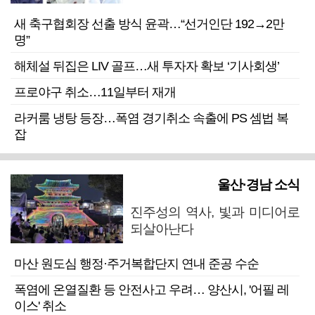
새 축구협회장 선출 방식 윤곽…“선거인단 192→2만
명”
해체설 뒤집은 LIV 골프…새 투자자 확보 ‘기사회생’
프로야구 취소…11일부터 재개
라커룸 냉탕 등장…폭염 경기취소 속출에 PS 셈법 복
잡
울산·경남 소식
진주성의 역사, 빛과 미디어로
되살아난다
마산 원도심 행정·주거복합단지 연내 준공 수순
폭염에 온열질환 등 안전사고 우려… 양산시, '어필 레
이스' 취소