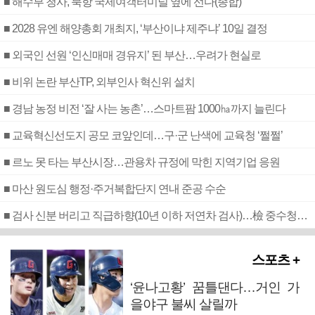
■ 해수부 청사, 북항 국제여객터미널 옆에 선다(종합)
■ 2028 유엔 해양총회 개최지, ‘부산이냐 제주냐’ 10일 결정
■ 외국인 선원 ‘인신매매 경유지’ 된 부산…우려가 현실로
■ 비위 논란 부산TP, 외부인사 혁신위 설치
■ 경남 농정 비전 ‘잘 사는 농촌’…스마트팜 1000㏊까지 늘린다
■ 교육혁신선도지 공모 코앞인데…구·군 난색에 교육청 ‘쩔쩔’
■ 르노 못 타는 부산시장…관용차 규정에 막힌 지역기업 응원
■ 마산 원도심 행정·주거복합단지 연내 준공 수순
■ 검사 신분 버리고 직급하향(10년 이하 저연차 검사)…檢 중수청행 기피
스포츠 +
‘윤나고황’ 꿈틀댄다…거인 가
을야구 불씨 살릴까