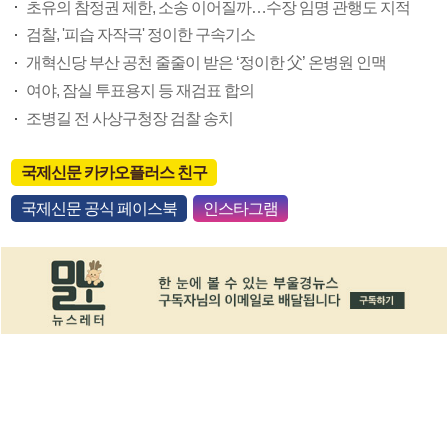
초유의 참정권 제한, 소송 이어질까…수장 임명 관행도 지적
검찰, '피습 자작극' 정이한 구속기소
개혁신당 부산 공천 줄줄이 받은 ‘정이한 父’ 온병원 인맥
여야, 잠실 투표용지 등 재검표 합의
조병길 전 사상구청장 검찰 송치
국제신문 카카오플러스 친구
국제신문 공식 페이스북
인스타그램