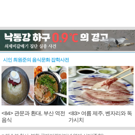
시인 최원준의 음식문화 잡학사전
<84> 관문과 환대, 부산 역전
<83> 여름 제주, 벤자리와 독
음식
가시치