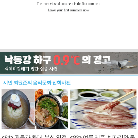
시인 최원준의 음식문화 잡학사전
<84> 관문과 환대, 부산 역전
<83> 여름 제주, 벤자리와 독