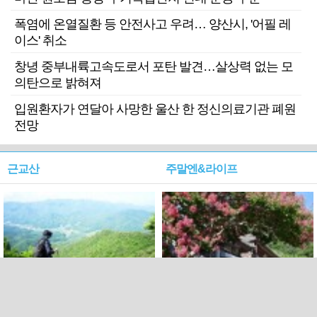
폭염에 온열질환 등 안전사고 우려… 양산시, '어필 레
이스' 취소
창녕 중부내륙고속도로서 포탄 발견…살상력 없는 모
의탄으로 밝혀져
입원환자가 연달아 사망한 울산 한 정신의료기관 폐원
전망
근교산
주말엔&라이프
근교산&그너머…상주·문경
폭염보다 더 뜨거워라…100