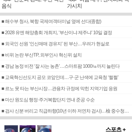
음식
가시치
■ 해수부 청사, 북항 국제여객터미널 옆에 선다(종합)
■ 2028 유엔 해양총회 개최지, ‘부산이냐 제주냐’ 10일 결정
■ 외국인 선원 ‘인신매매 경유지’ 된 부산…우려가 현실로
■ 비위 논란 부산TP, 외부인사 혁신위 설치
■ 경남 농정 비전 ‘잘 사는 농촌’…스마트팜 1000㏊까지 늘린다
■ 교육혁신선도지 공모 코앞인데…구·군 난색에 교육청 ‘쩔쩔’
■ 르노 못 타는 부산시장…관용차 규정에 막힌 지역기업 응원
■ 마산 원도심 행정·주거복합단지 연내 준공 수순
■ 검사 신분 버리고 직급하향(10년 이하 저연차 검사)…檢 중수청행 기피
스포츠 +