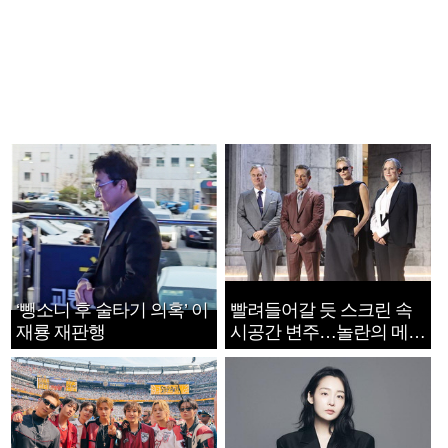
‘뺑소니 후 술타기 의혹’ 이
빨려들어갈 듯 스크린 속
재룡 재판행
시공간 변주…놀란의 메시
지는 ‘전쟁 속죄’