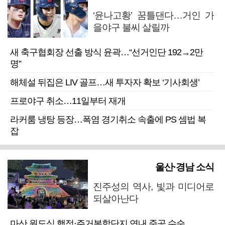
‘윤나고황’ 꿈틀댄다…거인 가
을야구 불씨 살릴까
새 축구협회장 선출 방식 윤곽…“선거인단 192→2만
명”
해체설 뒤집은 LIV 골프…새 투자자 확보 ‘기사회생’
프로야구 취소…11일부터 재개
라커룸 냉탕 등장…폭염 경기취소 속출에 PS 셈법 복
잡
울산·경남 소식
진주성의 역사, 빛과 미디어로
되살아난다
마산 원도심 행정·주거복합단지 연내 준공 수순