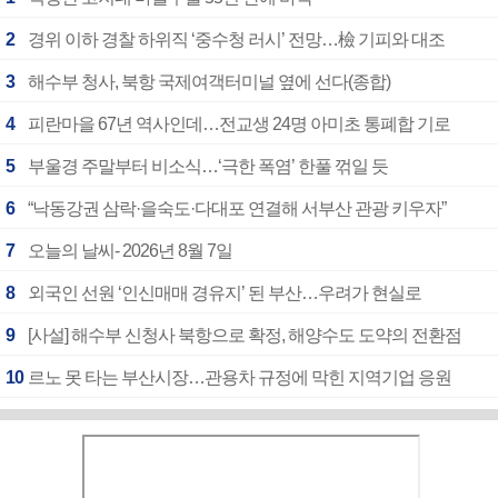
2
경위 이하 경찰 하위직 ‘중수청 러시’ 전망…檢 기피와 대조
3
해수부 청사, 북항 국제여객터미널 옆에 선다(종합)
4
피란마을 67년 역사인데…전교생 24명 아미초 통폐합 기로
5
부울경 주말부터 비소식…‘극한 폭염’ 한풀 꺾일 듯
6
“낙동강권 삼락·을숙도·다대포 연결해 서부산 관광 키우자”
7
오늘의 날씨- 2026년 8월 7일
8
외국인 선원 ‘인신매매 경유지’ 된 부산…우려가 현실로
9
[사설] 해수부 신청사 북항으로 확정, 해양수도 도약의 전환점
10
르노 못 타는 부산시장…관용차 규정에 막힌 지역기업 응원