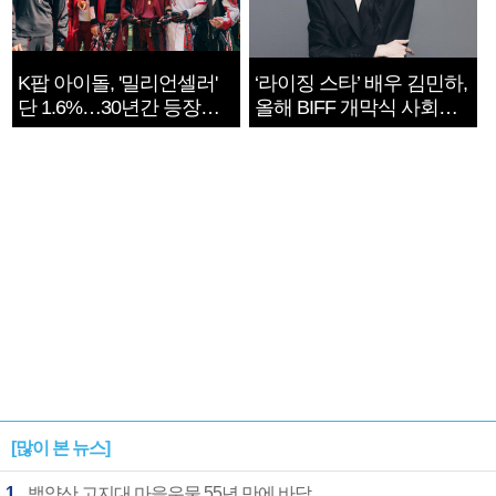
K팝 아이돌, '밀리언셀러'
‘라이징 스타’ 배우 김민하,
단 1.6%…30년간 등장
올해 BIFF 개막식 사회자
1182개팀 전수조사
확정
[많이 본 뉴스]
1
백양산 고지대 마을우물 55년 만에 바닥