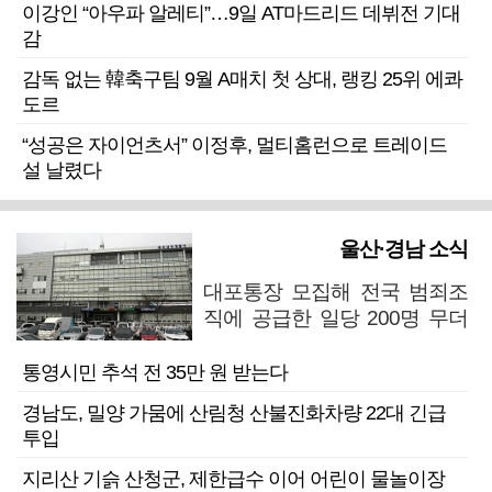
이강인 “아우파 알레티”…9일 AT마드리드 데뷔전 기대
감
감독 없는 韓축구팀 9월 A매치 첫 상대, 랭킹 25위 에콰
도르
“성공은 자이언츠서” 이정후, 멀티홈런으로 트레이드
설 날렸다
울산·경남 소식
대포통장 모집해 전국 범죄조
직에 공급한 일당 200명 무더
기 검거
통영시민 추석 전 35만 원 받는다
경남도, 밀양 가뭄에 산림청 산불진화차량 22대 긴급
투입
지리산 기슭 산청군, 제한급수 이어 어린이 물놀이장