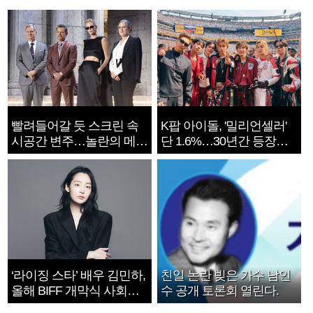
빨려들어갈 듯 스크린 속
K팝 아이돌, '밀리언셀러'
시공간 변주…놀란의 메시
단 1.6%…30년간 등장
지는 ‘전쟁 속죄’
1182개팀 전수조사
‘라이징 스타’ 배우 김민하,
친일 논란 빚은 가수 남인
올해 BIFF 개막식 사회자
수 공개 토론회 열린다.
확정