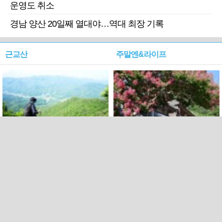
운영도 취소
경남 양산 20일째 열대야…역대 최장 기록
근교산
주말엔&라이프
근교산&그너머…상주·문경
폭염보다 더 뜨거워라…100
청화산~시루봉
일을 붉게 불태울 ‘선비정신’
피었네
PC버전
엑스
페이스북
Copyright ⓒ 2015 All rights reserved by 국제신문