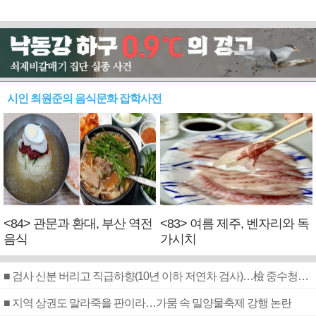
시인 최원준의 음식문화 잡학사전
<84> 관문과 환대, 부산 역전
<83> 여름 제주, 벤자리와 독
음식
가시치
■ 검사 신분 버리고 직급하향(10년 이하 저연차 검사)…檢 중수청행 기피
■ 지역 상권도 말라죽을 판이라…가뭄 속 밀양물축제 강행 논란