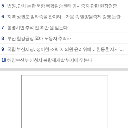
5
법원, 단차 논란 북항 복합환승센터 공사중지 관련 현장검증
6
지역 상권도 말라죽을 판이라…가뭄 속 밀양물축제 강행 논란
7
통영시민 추석 전 35만 원 받는다
8
부산 철강공장 50대 노동자 추락사
9
국힘 부산시당, ‘정이한 조력’ 시의원 윤리위에…‘한동훈 지지’도 신고접수
10
해양수산부 신청사 북항재개발 부지에 짓는다