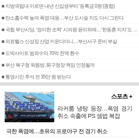
■ 지방국립대 이르면 내년 신입생부터 ‘등록금 0원’(종합)
■ 탄소흡수력 높여 폭염 대응…부산 도시숲 지도 다시 그린다
■ 국힘 부산시당, ‘정이한 조력’ 시의원 윤리위에…‘한동훈 지지’도 신고접수
■ 의료헬스 신성장 산업 키운다더니…부산서구 준비 부실
■ 도박사이트 범죄수익 70억 전액 환수
■ 부산 북구청 쑥뜸방, 前구청장 책임 인정될까
■ 통영시민 추석 전 35만 원 받는다
스포츠 +
라커룸 냉탕 등장…폭염 경기
취소 속출에 PS 셈법 복잡
극한 폭염에…초유의 프로야구 전 경기 취소