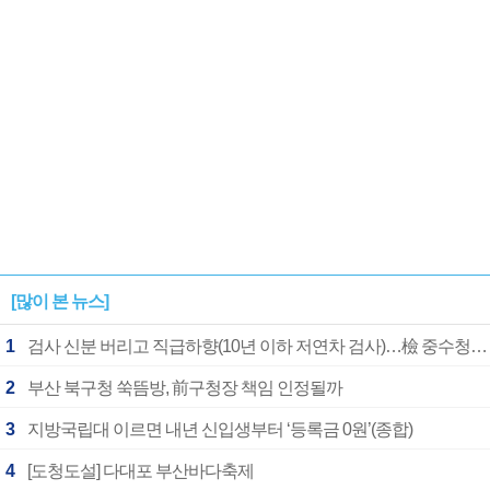
[많이 본 뉴스]
1
검사 신분 버리고 직급하향(10년 이하 저연차 검사)…檢 중수청행 기피
2
부산 북구청 쑥뜸방, 前구청장 책임 인정될까
3
지방국립대 이르면 내년 신입생부터 ‘등록금 0원’(종합)
4
[도청도설] 다대포 부산바다축제