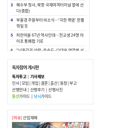
3
해수부 청사, 북항 국제여객터미널 옆에 선
다(종합)
4
부울경 주말부터 비소식…‘극한 폭염’ 한풀
꺾일 듯
5
피란마을 67년 역사인데…전교생 24명 아
미초 통폐합 기로
6
“낙동강권 삼락·을숙도·다대포 연결해 서
부산 관광 키우자”
7
오늘의 날씨- 2026년 8월 7일
독자참여 게시판
8
[사설] 해수부 신청사 북항으로 확정, 해양
독자투고
|
기사제보
수도 도약의 전환점
인사
|
모임
|
개업
|
결혼
|
출산
|
동정
|
부고
9
산행안내
외국인 선원 ‘인신매매 경유지’ 된 부산…
|
산행후기
|
산행사진
우려가 현실로
등산
가이드
|
낚시
가이드
10
르노 못 타는 부산시장…관용차 규정에 막
힌 지역기업 응원
[이슈]
산업재해