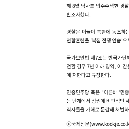
해 8월 당사를 압수수색한 경찰
환조사했다.
경찰은 이들이 북한에 동조하는
연합훈련을 ‘북침 전쟁 연습’으
국가보안법 제7조는 반국가단체
전할 경우 7년 이하 징역, 이
에 처한다고 규정한다.
민중민주당 측은 “이른바 ‘민
는 단계에서 정권에 비판적인 세
직자들을 가해로 둔갑해 처벌하
ⓒ국제신문(www.kookje.co.