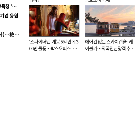
■ 교육혁신선도지 공모 코앞인데…구·군 난색에 교육청 ‘쩔쩔’
역기업 응원
■ 검사 신분 버리고 직급하향(10년 이하 저연차 검사)…檢 중수청행 기피
‘스파이더맨’ 개봉 5일 만에 3
에어컨 없는 스카이캡슐·케
00만 돌풍…박스오피스·예
이블카…외국인관광객 추억
매율 동시 1위
대신 고역 될라