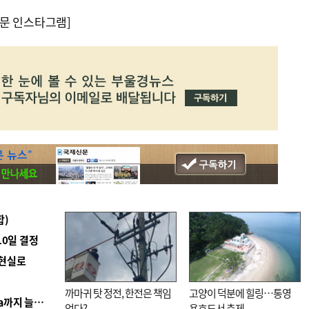
문 인스타그램]
합)
10일 결정
 현실로
까마귀 탓 정전, 한전은 책임
고양이 덕분에 힐링…통영
■ 경남 농정 비전 ‘잘 사는 농촌’…스마트팜 1000㏊까지 늘린다
없다?
용호도서 축제