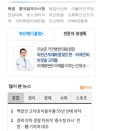
폭염
중대범죄수사청
해양수산부
더불어민주당
전당대회
르노코리아
부산관광
교육혁신선도지
역
극지해양미래포럼
인신매매
UN해양총회
부산메디클럽+
전문의 생생톡
이승준 거인병원 대표원장
회전근개 재파열 잦은 편…어깨 진피
보강술 고려를
어깨병변은 어깨를 이루는 인체 조직
에 발생하는 손상을 말한다. 여기에
는 오십견과 회전근개 증후군, 어깨
의 석회성 힘줄염 등이 있다. 국민건
많이 본 뉴스
강보험에 의하면 어깨병변
종합
정치
경제
사회
스포츠
1
백양산 고지대 마을우물 55년 만에 바닥
2
경위 이하 경찰 하위직 ‘중수청 러시’ 전
망…檢 기피와 대조