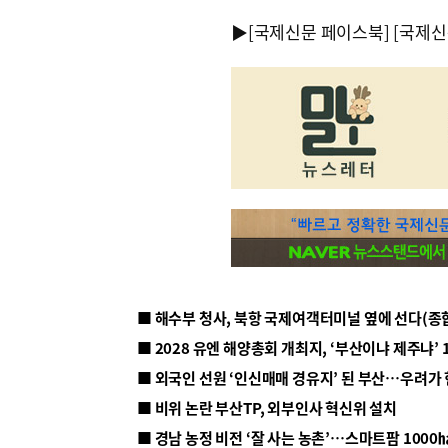
▶
[국제신문 페이스북]
[국제신
■ 해수부 청사, 북항 국제여객터미널 옆에 선다(종
■ 2028 유엔 해양총회 개최지, ‘부산이냐 제주냐’ 
■ 외국인 선원 ‘인신매매 경유지’ 된 부산…우려가
■ 비위 논란 부산TP, 외부인사 혁신위 설치