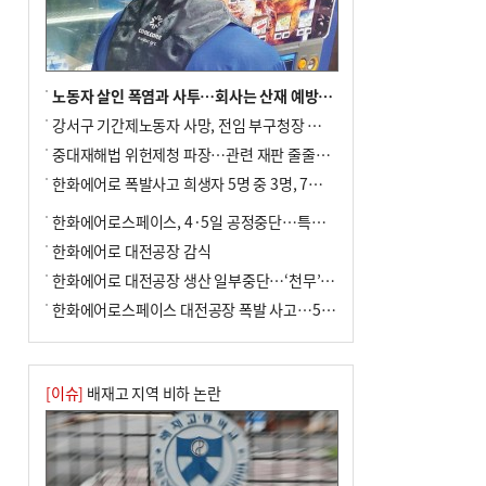
노동자 살인 폭염과 사투…회사는 산재 예방·전기료 절감 전력
강서구 기간제노동자 사망, 전임 부구청장 檢 송치
중대재해법 위헌제청 파장…관련 재판 줄줄이 브레이크
한화에어로 폭발사고 희생자 5명 중 3명, 7일 영면
한화에어로스페이스, 4·5일 공정중단…특별 안전점검
한화에어로 대전공장 감식
한화에어로 대전공장 생산 일부중단…‘천무’ 수출 비상
한화에어로스페이스 대전공장 폭발 사고…5명 사망·2명 부상(종합)
[이슈]
배재고 지역 비하 논란