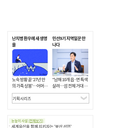
난치병 환우에 새 생명
민선9기 지역일꾼 만
을
나다
노숙 방황 끝 ‘27년 만
“남해 10개 읍·면 특색
의 가족 상봉’…어머니
살려…섬 전체 거대 정
와 행복 꿈꿔
원으로 조성”
눈높이 사설
[전체보기]
세계유산을 함께 지키자는 ‘부산 선언’