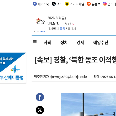
페이스북
엑스
카카오채널
유튜브
인스
사회
정치
경제
해양수산
[속보] 경찰, ‘북한 동조 이
박주현 기자
qkrwngus30@kookje.co.kr
| 입력 : 2026-06-1