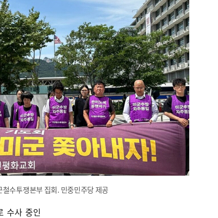
군철수투쟁본부 집회. 민중민주당 제공
로 수사 중인