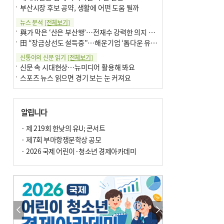
부산시장 후보 공약, 생활에 어떤 도움 될까
뉴스 분석
[전체보기]
與가 막은 ‘산은 부산행’…전재수 강력한 의지 표명 없인 공염불
田 “장금상선도 설득중”…해운기업 ‘톱다운 유치전’ 가속
신통이의 신문 읽기
[전체보기]
신문 속 시대현상…뉴미디어 활용해 봐요
스포츠 뉴스 읽으면 경기 보는 눈 커져요
어떻게 생각하십니까
[전체보기]
구·군 승진 축하화분 관행 없애자니 소상공인 울상
알립니다
3년째 병상에 있는 구의원…의정활동 못해도 월급 그대로
팩트체크
· 제 219회 한낮의 유U; 콘서트
[전체보기]
금정산 반려견 데리고 갈 수 있나…알아보니 ‘국립공원은 출입 불가’
· 제7회 부마항쟁문학상 공모
서울 도림천도 공업용수 활용한다는 사례, 정수 없이 한강물 공급…수질만 공업용수
· 2026 국제 어린이·청소년 경제아카데미
포토에세이
[전체보기]
연꽃 위 개개비
의령 한우산 털중나리
한 손 뉴스
[전체보기]
시민이 개발한 폭염 대응 앱 ‘그늘로’ 길안내 지도 등 인기
골목 맛집 발굴 고메 셀렉션…부산시, 페스티벌 시월 연계