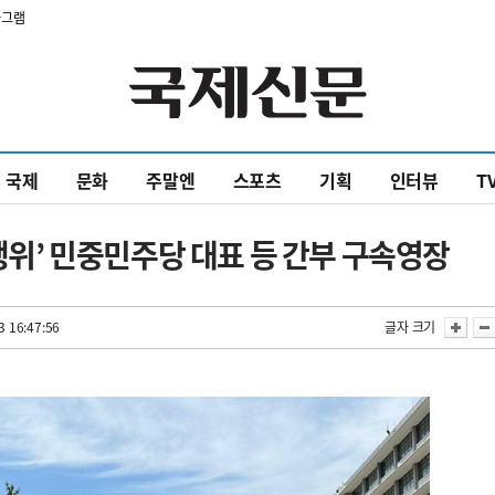
타그램
국제
문화
주말엔
스포츠
기획
인터뷰
T
적행위’ 민중민주당 대표 등 간부 구속영장
3 16:47:56
글자 크기