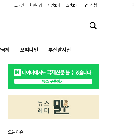
2
로그인
회원가입
지면보기
초판보기
구독신청
V국제
오피니언
부산말사전
오늘
이슈