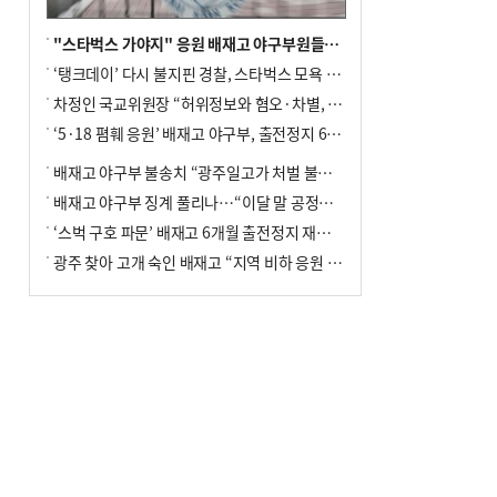
"스타벅스 가야지" 응원 배재고 야구부원들, 학교서 징계 처분
‘탱크데이’ 다시 불지핀 경찰, 스타벅스 모욕 혐의 압수수색
차정인 국교위원장 “허위정보와 혐오·차별, 학교 교실까지 유입"
‘5·18 폄훼 응원’ 배재고 야구부, 출전정지 6개월→1개월 감경
배재고 야구부 불송치 “광주일고가 처벌 불원 의사 표해”
배재고 야구부 징계 풀리나…“이달 말 공정위서 재심의”
‘스벅 구호 파문’ 배재고 6개월 출전정지 재심 신청키로
광주 찾아 고개 숙인 배재고 “지역 비하 응원 잘못”(종합)