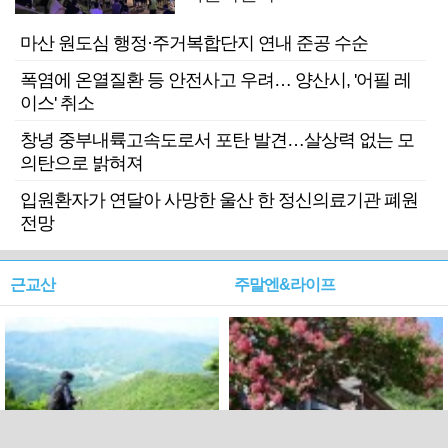
마산 원도심 행정·주거복합단지 연내 준공 수순
폭염에 온열질환 등 안전사고 우려… 양산시, '어필 레
이스' 취소
창녕 중부내륙고속도로서 포탄 발견…살상력 없는 모
의탄으로 밝혀져
입원환자가 연달아 사망한 울산 한 정신의료기관 폐원
전망
근교산
주말엔&라이프