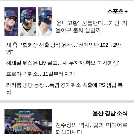
스포츠 +
‘윤나고황’ 꿈틀댄다…거인 가
을야구 불씨 살릴까
새 축구협회장 선출 방식 윤곽…“선거인단 192→2만
명”
해체설 뒤집은 LIV 골프…새 투자자 확보 ‘기사회생’
프로야구 취소…11일부터 재개
라커룸 냉탕 등장…폭염 경기취소 속출에 PS 셈법 복
잡
울산·경남 소식
진주성의 역사, 빛과 미디어로
되살아난다