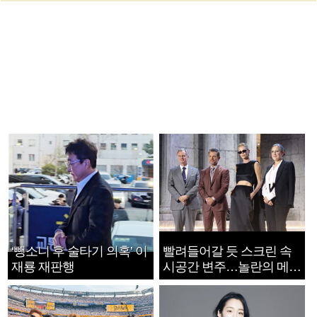
‘뺑소니 후 술타기 의혹’ 이
빨려들어갈 듯 스크린 속
재룡 재판행
시공간 변주…놀란의 메시
지는 ‘전쟁 속죄’