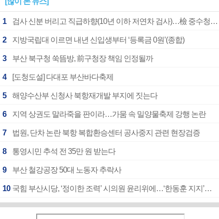
[많이 본 뉴스]
1
검사 신분 버리고 직급하향(10년 이하 저연차 검사)…檢 중수청행 기피
2
지방국립대 이르면 내년 신입생부터 ‘등록금 0원’(종합)
3
부산 북구청 쑥뜸방, 前구청장 책임 인정될까
4
[도청도설] 다대포 부산바다축제
5
해양수산부 신청사 북항재개발 부지에 짓는다
6
지역 상권도 말라죽을 판이라…가뭄 속 밀양물축제 강행 논란
7
법원, 단차 논란 북항 복합환승센터 공사중지 관련 현장검증
8
통영시민 추석 전 35만 원 받는다
9
부산 철강공장 50대 노동자 추락사
10
국힘 부산시당, ‘정이한 조력’ 시의원 윤리위에…‘한동훈 지지’도 신고접수