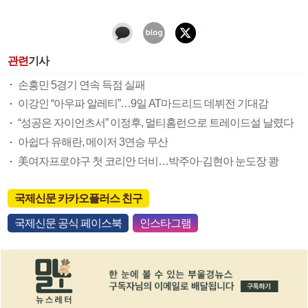
관련
기사
손흥민 5경기 연속 득점 실패
이강인 “아우파 알레티”…9일 AT마드리드 데뷔전 기대감
“성공은 자이언츠서” 이정후, 멀티홈런으로 트레이드설 날렸다
아쉽다 유해란, 메이저 3연승 무산
美여자프로야구 첫 코리안 더비…박주아·김현아 눈도장 쾅
국제신문 카카오플러스 친구
국제신문 공식 페이스북
인스타그램