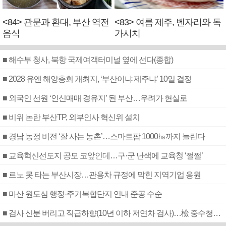
<84> 관문과 환대, 부산 역전
<83> 여름 제주, 벤자리와 독
음식
가시치
■ 해수부 청사, 북항 국제여객터미널 옆에 선다(종합)
■ 2028 유엔 해양총회 개최지, ‘부산이냐 제주냐’ 10일 결정
■ 외국인 선원 ‘인신매매 경유지’ 된 부산…우려가 현실로
■ 비위 논란 부산TP, 외부인사 혁신위 설치
■ 경남 농정 비전 ‘잘 사는 농촌’…스마트팜 1000㏊까지 늘린다
■ 교육혁신선도지 공모 코앞인데…구·군 난색에 교육청 ‘쩔쩔’
■ 르노 못 타는 부산시장…관용차 규정에 막힌 지역기업 응원
■ 마산 원도심 행정·주거복합단지 연내 준공 수순
■ 검사 신분 버리고 직급하향(10년 이하 저연차 검사)…檢 중수청행 기피