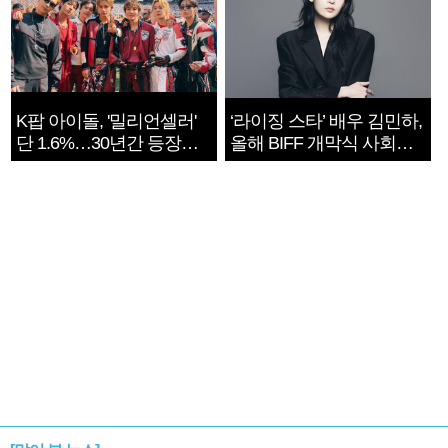
K팝 아이돌, '밀리언셀러'
‘라이징 스타’ 배우 김민하,
단 1.6%…30년간 등장
올해 BIFF 개막식 사회자
1182개팀 전수조사
확정