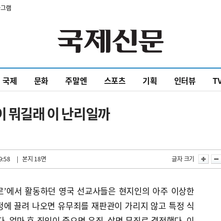
타그램
국제
문화
주말엔
스포츠
기획
인터뷰
T
이 뭐길래 이 난리일까
9:58
| 본지 18면
글자 크기
바르’에서 활동하던 영국 선교사들은 현지인의 아주 이상한
정에 끌려 나오면 유무죄를 재판관이 가리지 않고 특정 식
. 얼마 후 죄인이 죽으면 유죄, 살면 무죄로 결정했다. 이