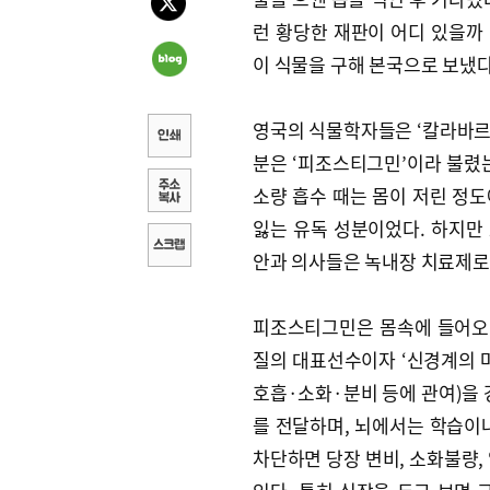
런 황당한 재판이 어디 있을까
이 식물을 구해 본국으로 보냈다
영국의 식물학자들은 ‘칼라바르 
분은 ‘피조스티그민’이라 불렸
소량 흡수 때는 몸이 저린 정
잃는 유독 성분이었다. 하지만
안과 의사들은 녹내장 치료제로
피조스티그민은 몸속에 들어오면
질의 대표선수이자 ‘신경계의 
호흡·소화·분비 등에 관여)을 
를 전달하며, 뇌에서는 학습이
차단하면 당장 변비, 소화불량,