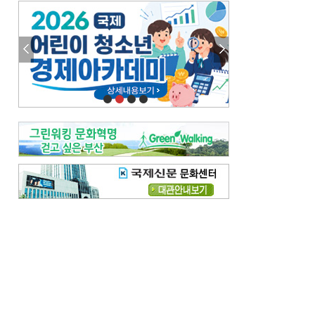
엘리트 자평해온 市 공무원…생중계 회의서 능력 입증을
김준희의 클래식 인사이트
[전체보기]
여름날의 애상, 왈츠
빛나는 꿈의 계절, 4월의 노래
김지윤의 우리음악 이야기
[전체보기]
세종시대 음악이 전해진 이유
영산회상, 불교음악에서 풍류음악으로
뉴스와 현장
[전체보기]
‘800조 투자’ 희비 가른 재생에너지
뜨거워지는 바다, 북쪽으로 열리는 항로
데스크시각
[전체보기]
물은 행정구역 경계를 따라 흐르지 않는다
도청도설
[전체보기]
회피형 대통령
다대포 부산바다축제
독자 투고
[전체보기]
새로운 시작 ‘황혼 이혼’
무료 화장실 깨끗하게 쓰자
메디칼럼
[전체보기]