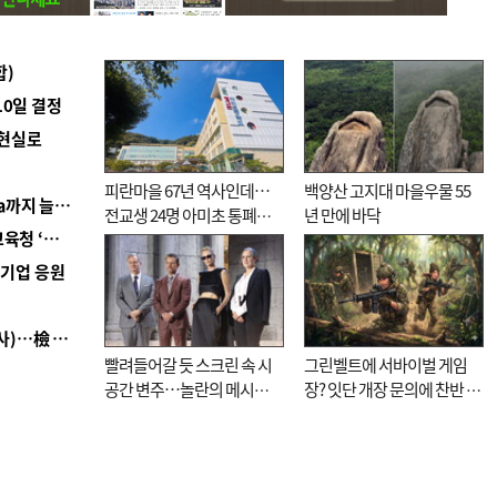
합)
10일 결정
 현실로
피란마을 67년 역사인데…
백양산 고지대 마을우물 55
■ 경남 농정 비전 ‘잘 사는 농촌’…스마트팜 1000㏊까지 늘린다
전교생 24명 아미초 통폐합
년 만에 바닥
■ 교육혁신선도지 공모 코앞인데…구·군 난색에 교육청 ‘쩔쩔’
기로
역기업 응원
■ 검사 신분 버리고 직급하향(10년 이하 저연차 검사)…檢 중수청행 기피
빨려들어갈 듯 스크린 속 시
그린벨트에 서바이벌 게임
공간 변주…놀란의 메시지
장? 잇단 개장 문의에 찬반 논
는 ‘전쟁 속죄’
쟁