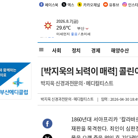
페이스북
엑스
카카오채널
유튜브
인스
사회
정치
경제
해양수산
[박지욱의 뇌력이 매력] 콜린
박지욱 신경과전문의·메디컬티스트
박지욱 신경과전문의·메디컬티스트
| 입력 : 2026-04-30 18:4
1860년대 서아프리카 ‘칼라
재판을 목격한다. 죄인이 심판
물을 으깬 즙을 먹인 후 기다렸다