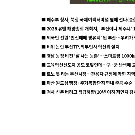
■ 해수부 청사, 북항 국제여객터미널 옆에 선다(종
■ 2028 유엔 해양총회 개최지, ‘부산이냐 제주냐’ 
■ 외국인 선원 ‘인신매매 경유지’ 된 부산…우려가
■ 비위 논란 부산TP, 외부인사 혁신위 설치
■ 르노 못 타는 부산시장…관용차 규정에 막힌 지
■ 마산 원도심 행정·주거복합단지 연내 준공 수순