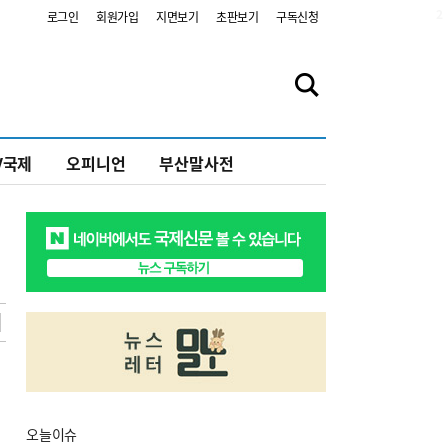
2
로그인
회원가입
지면보기
초판보기
구독신청
V국제
오피니언
부산말사전
오늘
이슈