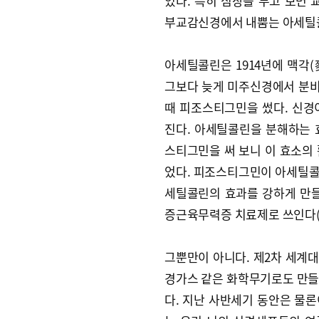
있다. 특히 심장을 두고 보면
부교감신경에서 내뿜는 아세틸
아세틸콜린은 1914년에 맥각
그보다 늦게 미주신경에서 분
때 피조스티그민을 썼다. 신경
진다. 아세틸콜린을 분해하는 
스티그민을 써 보니 이 효소의
었다. 피조스티그민이 아세틸콜
세틸콜린의 효과를 강하게 만들
증근육무력증 치료제로 쓰인다(
그뿐만이 아니다. 제2차 세계대
경가스 같은 화학무기로도 만들
다. 지난 사반세기 동안은 물