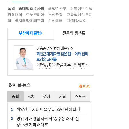
폭염
중대범죄수사청
해양수산부
더불어민주당
전당대회
르노코리아
부산관광
교육혁신선도지
역
극지해양미래포럼
인신매매
UN해양총회
부산메디클럽+
전문의 생생톡
이승준 거인병원 대표원장
회전근개 재파열 잦은 편…어깨 진피
보강술 고려를
어깨병변은 어깨를 이루는 인체 조직
에 발생하는 손상을 말한다. 여기에
는 오십견과 회전근개 증후군, 어깨
의 석회성 힘줄염 등이 있다. 국민건
많이 본 뉴스
강보험에 의하면 어깨병변
종합
정치
경제
사회
스포츠
1
백양산 고지대 마을우물 55년 만에 바닥
2
경위 이하 경찰 하위직 ‘중수청 러시’ 전
망…檢 기피와 대조