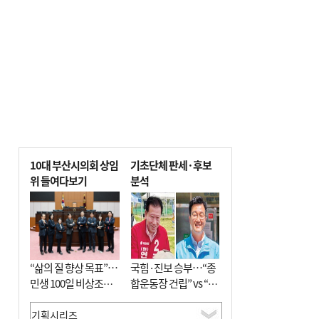
10대 부산시의회 상임
기초단체 판세·후보
위 들여다보기
분석
“삶의 질 향상 목표”…
국힘·진보 승부…“종
민생 100일 비상조치
합운동장 건립” vs “출
면밀 심사
근 공공버스 도입”