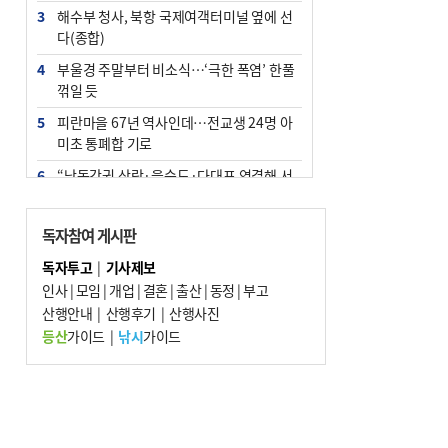
3
해수부 청사, 북항 국제여객터미널 옆에 선
다(종합)
4
부울경 주말부터 비소식…‘극한 폭염’ 한풀
꺾일 듯
5
피란마을 67년 역사인데…전교생 24명 아
미초 통폐합 기로
6
“낙동강권 삼락·을숙도·다대포 연결해 서
부산 관광 키우자”
7
오늘의 날씨- 2026년 8월 7일
독자참여 게시판
8
외국인 선원 ‘인신매매 경유지’ 된 부산…
독자투고
|
기사제보
우려가 현실로
인사
|
모임
|
개업
|
결혼
|
출산
|
동정
|
부고
9
산행안내
[사설] 해수부 신청사 북항으로 확정, 해양
|
산행후기
|
산행사진
수도 도약의 전환점
등산
가이드
|
낚시
가이드
10
르노 못 타는 부산시장…관용차 규정에 막
힌 지역기업 응원