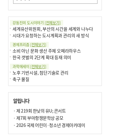
강동진의 도시이야기
[전체보기]
세계유산위원회, 부산의 시간을 세계와 나누다
시대가 요청하는 도시계획과 관리의 새 방식
경제프리즘
[전체보기]
소비 아닌 문화 생산 주체 오페라하우스
한국 갯벌의 2단계 확대 등재 의미
과학에세이
[전체보기]
노후 기반시설, 첨단기술로 관리
축구 물질
국제칼럼
[전체보기]
부정선거
알립니다
선관위와 尹의 ‘0점 답안’
기고
· 제 219회 한낮의 유U; 콘서트
[전체보기]
환자의 희망, 헌혈의 힘
· 제7회 부마항쟁문학상 공모
대학과 지역 ‘연결’이 지역혁신이다
· 2026 국제 어린이·청소년 경제아카데미
기자수첩
[전체보기]
금고 이사장 전횡, 지금도 진행중