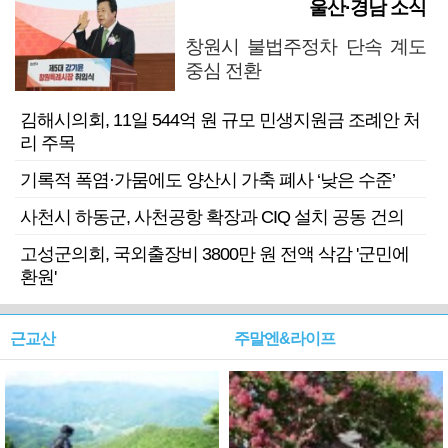
울산·경남 소식
창원시 불법주정차 단속 계도
중심 전환
김해시의회, 11일 544억 원 규모 민생지원금 조례안 처
리 주목
기록적 폭염·가뭄에도 양산시 가축 폐사 ‘낮은 수준’
사천시 하동군, 사천공항 확장과 CIQ 설치 공동 건의
고성군의회, 국외출장비 3800만 원 전액 삭감 '군민에
환원'
근교산
주말엔&라이프