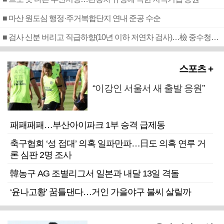
■ 마산 원도심 행정·주거복합단지 연내 준공 수순
■ 검사 신분 버리고 직급하향(10년 이하 저연차 검사)…檢 중수청행 기피
스포츠 +
“이강인 서울서 새 출발 응원”
패패패패…부산아이파크 1부 승격 급제동
축구협회 ‘성 접대’ 의혹 일파만파…日도 의혹 연루 거
론 심판 2명 조사
韓농구 AG 조별리그서 일본과 내달 13일 격돌
‘윤나고황’ 꿈틀댄다…거인 가을야구 불씨 살릴까