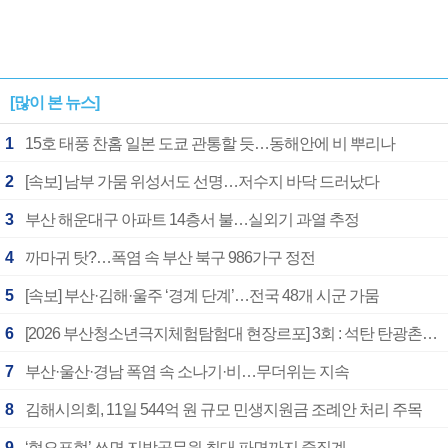
[많이 본 뉴스]
1
15호 태풍 찬홈 일본 도쿄 관통할 듯…동해안에 비 뿌리나
2
[속보] 남부 가뭄 위성서도 선명…저수지 바닥 드러났다
3
부산 해운대구 아파트 14층서 불…실외기 과열 추정
4
까마귀 탓?…폭염 속 부산 북구 986가구 정전
5
[속보] 부산·김해·울주 ‘경계 단계’…전국 48개 시군 가뭄
6
[2026 부산청소년극지체험탐험대 현장르포] 3회 : 석탄 탄광촌에서 북극 연구의 중심지로
7
부산·울산·경남 폭염 속 소나기·비…무더위는 지속
8
김해시의회, 11일 544억 원 규모 민생지원금 조례안 처리 주목
9
‘혐오표현’ 쓰면 지방공무원 최대 파면까지 중징계