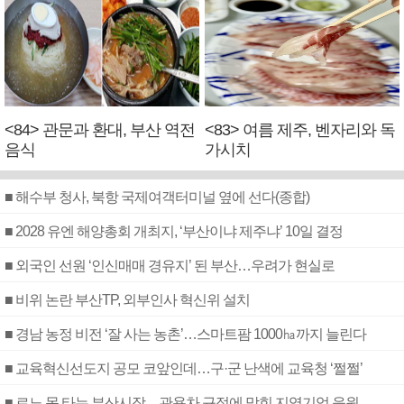
<84> 관문과 환대, 부산 역전
<83> 여름 제주, 벤자리와 독
음식
가시치
■ 해수부 청사, 북항 국제여객터미널 옆에 선다(종합)
■ 2028 유엔 해양총회 개최지, ‘부산이냐 제주냐’ 10일 결정
■ 외국인 선원 ‘인신매매 경유지’ 된 부산…우려가 현실로
■ 비위 논란 부산TP, 외부인사 혁신위 설치
■ 경남 농정 비전 ‘잘 사는 농촌’…스마트팜 1000㏊까지 늘린다
■ 교육혁신선도지 공모 코앞인데…구·군 난색에 교육청 ‘쩔쩔’
■ 르노 못 타는 부산시장…관용차 규정에 막힌 지역기업 응원