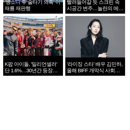
‘뺑소니 후 술타기 의혹’ 이
빨려들어갈 듯 스크린 속
재룡 재판행
시공간 변주…놀란의 메시
지는 ‘전쟁 속죄’
K팝 아이돌, '밀리언셀러'
‘라이징 스타’ 배우 김민하,
단 1.6%…30년간 등장
올해 BIFF 개막식 사회자
1182개팀 전수조사
확정