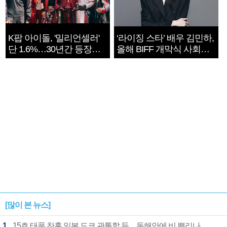
K팝 아이돌, '밀리언셀러'
‘라이징 스타’ 배우 김민하,
단 1.6%…30년간 등장
올해 BIFF 개막식 사회자
1182개팀 전수조사
확정
[많이 본 뉴스]
1
15호 태풍 찬홈 일본 도쿄 관통할 듯…동해안에 비 뿌리나