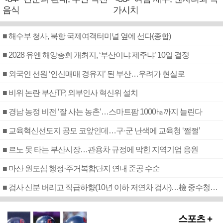
음식
가시치
■ 해수부 청사, 북항 국제여객터미널 옆에 선다(종합)
■ 2028 유엔 해양총회 개최지, ‘부산이냐 제주냐’ 10일 결정
■ 외국인 선원 ‘인신매매 경유지’ 된 부산…우려가 현실로
■ 비위 논란 부산TP, 외부인사 혁신위 설치
■ 경남 농정 비전 ‘잘 사는 농촌’…스마트팜 1000㏊까지 늘린다
■ 교육혁신선도지 공모 코앞인데…구·군 난색에 교육청 ‘쩔쩔’
■ 르노 못 타는 부산시장…관용차 규정에 막힌 지역기업 응원
■ 마산 원도심 행정·주거복합단지 연내 준공 수순
■ 검사 신분 버리고 직급하향(10년 이하 저연차 검사)…檢 중수청행 기피
스포츠 +