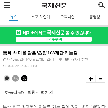
뉴스
스포츠·연예
오피니언
동영상
동화 속 마을 같은 ‘초량 168계단 하늘길’
경사 45도, 길이 40ｍ 달해…엘리베이터보다 걷기 추천
신윤옥 시민기자 | 2025.06.01 18:36
- 하늘길 끝엔 별천지 펼쳐져
부산 동구 초량동에 하늘로 가는 길이 있다. ‘초량 168계단