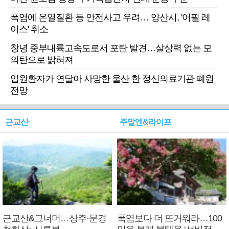
폭염에 온열질환 등 안전사고 우려… 양산시, '어필 레
이스' 취소
창녕 중부내륙고속도로서 포탄 발견…살상력 없는 모
의탄으로 밝혀져
입원환자가 연달아 사망한 울산 한 정신의료기관 폐원
전망
근교산
주말엔&라이프
근교산&그너머…상주·문경
폭염보다 더 뜨거워라…100