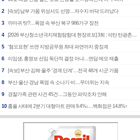
2
[속보] 남부 가뭄 위성서도 선명…저수지 바닥 드러났다
3
까마귀 탓?…폭염 속 부산 북구 986가구 정전
4
[2026 부산청소년극지체험탐험대 현장르포] 3회 : 석탄 탄광촌에서 북극 연구의 중심지로
5
‘혐오표현’ 쓰면 지방공무원 최대 파면까지 중징계
6
이임생, 홍명보 선임 독단적 결정 아냐…면담 메모 제출
7
[속보] 부산·김해·울주 ‘경계 단계’…전국 48개 시군 가뭄
8
부산·울산·경남 폭염 속 소나기·비…무더위는 지속
9
경찰가족 관련 사건 45건…그동안 파악조차 안해
10
홈플 사태에 2분기 대형마트 판매 9.4%↓…백화점은 14.8%↑