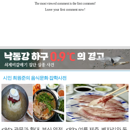
시인 최원준의 음식문화 잡학사전
<84> 관문과 환대, 부산 역전
<83> 여름 제주, 벤자리와 독