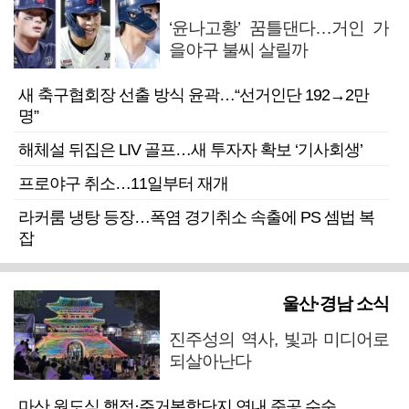
‘윤나고황’ 꿈틀댄다…거인 가
을야구 불씨 살릴까
새 축구협회장 선출 방식 윤곽…“선거인단 192→2만
명”
해체설 뒤집은 LIV 골프…새 투자자 확보 ‘기사회생’
프로야구 취소…11일부터 재개
라커룸 냉탕 등장…폭염 경기취소 속출에 PS 셈법 복
잡
울산·경남 소식
진주성의 역사, 빛과 미디어로
되살아난다
마산 원도심 행정·주거복합단지 연내 준공 수순