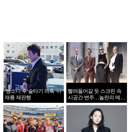
‘뺑소니 후 술타기 의혹’ 이
빨려들어갈 듯 스크린 속
재룡 재판행
시공간 변주…놀란의 메시
지는 ‘전쟁 속죄’