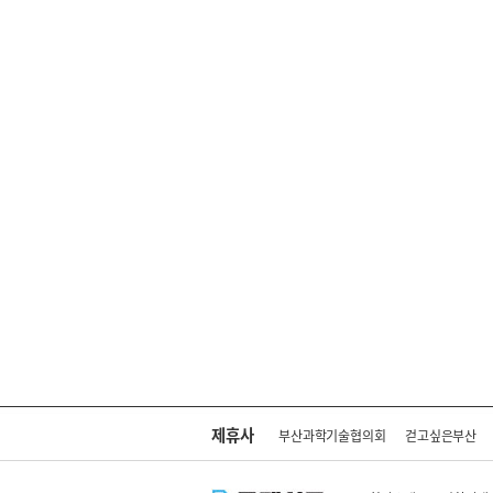
제휴사
부산과학기술협의회
걷고싶은부산