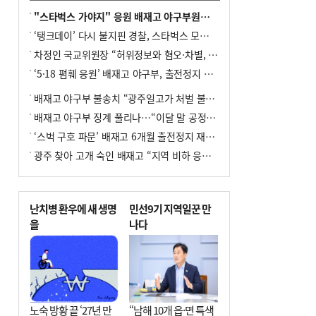
"스타벅스 가야지" 응원 배재고 야구부원들, 학교서 징계 처분
‘탱크데이’ 다시 불지핀 경찰, 스타벅스 모욕 혐의 압수수색
차정인 국교위원장 “허위정보와 혐오·차별, 학교 교실까지 유입"
‘5·18 폄훼 응원’ 배재고 야구부, 출전정지 6개월→1개월 감경
배재고 야구부 불송치 “광주일고가 처벌 불원 의사 표해”
배재고 야구부 징계 풀리나…“이달 말 공정위서 재심의”
‘스벅 구호 파문’ 배재고 6개월 출전정지 재심 신청키로
광주 찾아 고개 숙인 배재고 “지역 비하 응원 잘못”(종합)
난치병 환우에 새 생명
민선9기 지역일꾼 만
을
나다
노숙 방황 끝 ‘27년 만
“남해 10개 읍·면 특색