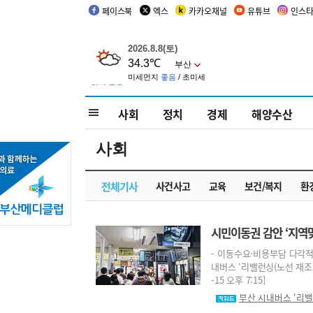
페이스북
엑스
카카오채널
유튜브
인스
사회
정치
경제
해양수산
사회
전체기사
사건사고
교육
보건/복지
환
시민이동권 감안 ‘지역
- 이동수요·비용부담 다각적
내버스 ‘리밸런싱(노선 재조정
-15 오후 7:15]
부산 시내버스 '리밸