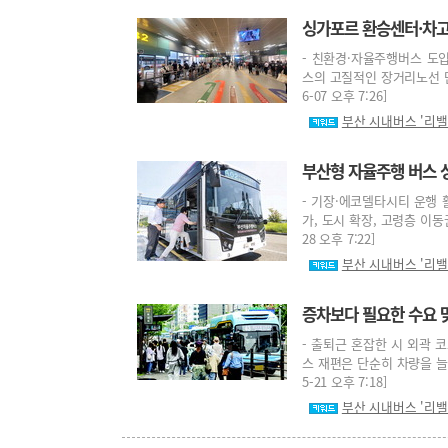
싱가포르 환승센터·차
- 친환경·자율주행버스 도
스의 고질적인 장거리노선 단축
6-07 오후 7:26]
부산 시내버스 '리밸
부산형 자율주행 버스 
- 기장·에코델타시티 운행 
가, 도시 확장, 고령층 이동
28 오후 7:22]
부산 시내버스 '리밸
증차보다 필요한 수요 
- 출퇴근 혼잡한 시 외곽 
스 재편은 단순히 차량을 늘
5-21 오후 7:18]
부산 시내버스 '리밸