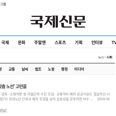
타그램
국제
문화
주말엔
스포츠
기획
인터뷰
T
뉴스 >
사회
경
교통
날씨
법조
노동
행정
미디어
맞춤 노선’ 고민을
 검토- 소형차량 등 마을단위 수단 도입- 교통약자 배려 공공지원도 절실부산 시
)’이 장대노선 단축과 배차 조정을 넘어 실효성을 갖추려면 저수 ... [2026-06
런싱'