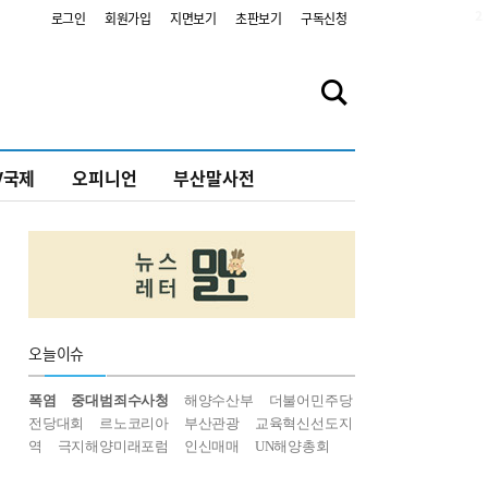
2
로그인
회원가입
지면보기
초판보기
구독신청
V국제
오피니언
부산말사전
오늘
이슈
폭염
중대범죄수사청
해양수산부
더불어민주당
전당대회
르노코리아
부산관광
교육혁신선도지
역
극지해양미래포럼
인신매매
UN해양총회