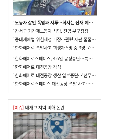
포] 2회 : 하늘에서 만난 얼음의 나라
8
입추 지났지만 푹푹 찐다…온열질환자 10
년 만에 3배
노동자 살인 폭염과 사투…회사는 산재 예방·전기료 절감 전력
9
[속보] ‘심판 성접대’ 논란 축구협회 공식
강서구 기간제노동자 사망, 전임 부구청장 檢 송치
사과…“현재는 부적절 행위 없어”
중대재해법 위헌제청 파장…관련 재판 줄줄이 브레이크
10
서울 중랑구서 흉기 난동…60대 남성 2명
한화에어로 폭발사고 희생자 5명 중 3명, 7일 영면
사망
한화에어로스페이스, 4·5일 공정중단…특별 안전점검
한화에어로 대전공장 감식
한화에어로 대전공장 생산 일부중단…‘천무’ 수출 비상
한화에어로스페이스 대전공장 폭발 사고…5명 사망·2명 부상(종합)
[이슈]
배재고 지역 비하 논란