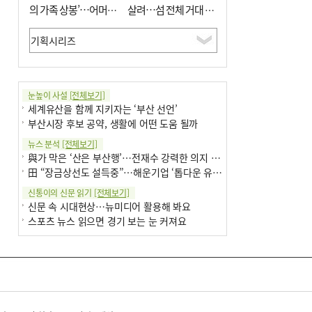
의 가족 상봉’…어머니
살려…섬 전체 거대 정
와 행복 꿈꿔
원으로 조성”
눈높이 사설
[전체보기]
세계유산을 함께 지키자는 ‘부산 선언’
부산시장 후보 공약, 생활에 어떤 도움 될까
뉴스 분석
[전체보기]
與가 막은 ‘산은 부산행’…전재수 강력한 의지 표명 없인 공염불
田 “장금상선도 설득중”…해운기업 ‘톱다운 유치전’ 가속
신통이의 신문 읽기
[전체보기]
신문 속 시대현상…뉴미디어 활용해 봐요
스포츠 뉴스 읽으면 경기 보는 눈 커져요
어떻게 생각하십니까
[전체보기]
구·군 승진 축하화분 관행 없애자니 소상공인 울상
3년째 병상에 있는 구의원…의정활동 못해도 월급 그대로
팩트체크
[전체보기]
금정산 반려견 데리고 갈 수 있나…알아보니 ‘국립공원은 출입 불가’