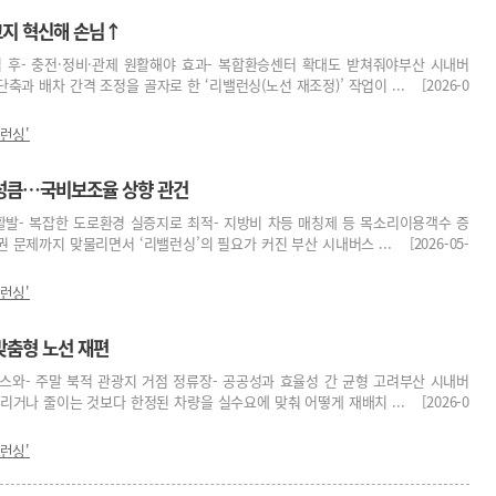
고지 혁신해 손님↑
입 후- 충전·정비·관제 원활해야 효과- 복합환승센터 확대도 받쳐줘야부산 시내버
과 배차 간격 조정을 골자로 한 ‘리밸런싱(노선 재조정)’ 작업이 ... [2026-0
런싱'
성큼…국비보조율 상향 관건
활발- 복잡한 도로환경 실증지로 최적- 지방비 차등 매칭제 등 목소리이용객수 증
권 문제까지 맞물리면서 ‘리밸런싱’의 필요가 커진 부산 시내버스 ... [2026-05-
런싱'
맞춤형 노선 재편
코스와- 주말 북적 관광지 거점 정류장- 공공성과 효율성 간 균형 고려부산 시내버
리거나 줄이는 것보다 한정된 차량을 실수요에 맞춰 어떻게 재배치 ... [2026-0
런싱'