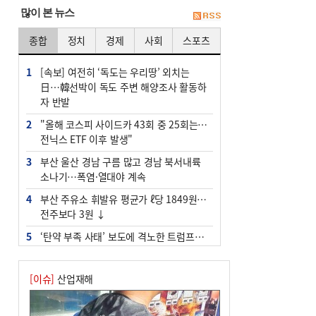
많이 본 뉴스
종합
정치
경제
사회
스포츠
1
[속보] 여전히 ‘독도는 우리땅’ 외치는
日…韓선박이 독도 주변 해양조사 활동하
자 반발
2
"올해 코스피 사이드카 43회 중 25회는 삼
전닉스 ETF 이후 발생"
3
부산 울산 경남 구름 많고 경남 북서내륙
소나기…폭염·열대야 계속
4
부산 주유소 휘발유 평균가 ℓ당 1849원…
전주보다 3원 ↓
5
‘탄약 부족 사태’ 보도에 격노한 트럼프…
군사기밀 유출자 색출 지시
6
부산 앞바다에 기름 425ℓ 유출한 러시아
[이슈]
산업재해
화물선 적발
7
[2026 부산청소년극지체험탐험대 현장르