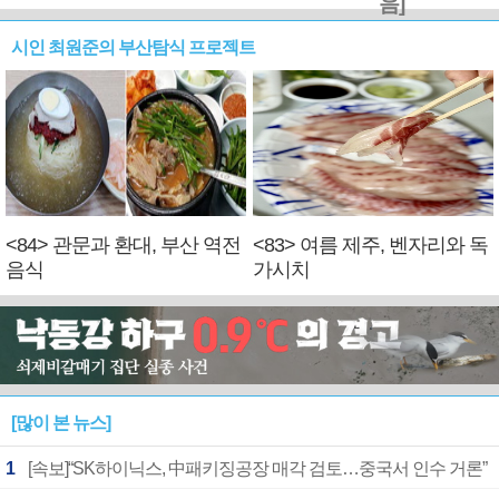
음]
시인 최원준의 부산탐식 프로젝트
<84> 관문과 환대, 부산 역전
<83> 여름 제주, 벤자리와 독
음식
가시치
[많이 본 뉴스]
1
[속보]“SK하이닉스, 中패키징공장 매각 검토…중국서 인수 거론”