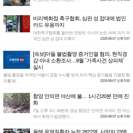
비리백화점 축구협회, 심판 성 접대에 법인
카드 유용까지
대한축구협회를 둘러싼 전방위 수사와 논란 속에 과거 외
국인 심판 성 접대 의혹이 ...
2026-08-07 오후 5:57
[속보]아들 불법촬영 증거인멸 혐의, 현직경
감·아내 소환조사…9월 ´가족사건 상피제´
실시
불법 촬영을 하려던 아들이 경찰 수사를 받게 되자 핵심 증거물을 인멸한 혐
의를 받 ...
2026-08-07 오후 5:50
함양 안의면 야산에 불… 1시간20분 만에 진
화
7일 오후 3시 34분께 경남 함양군 안의면 귀곡리 한 야산
에서 화재가 발생했다. ...
2026-08-07 오후 5:48
올해 온열질환자 누적 2872명, 사망자 23명