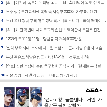
2
[속보] 여전히 ‘독도는 우리땅’ 외치는 日…韓선박이 독도 주변 해양조사 활동하자 반발
3
노후 상수도관 파열에 폭염 속 사상구 2300여 가구 6시간 단수
4
부산 울산 경남 구름 많고 경남 북서내륙 소나기…폭염·열대야 계속
5
[속보]‘尹 탄핵 반대’ 세계로교회 손현보, 백악관서 트럼프 접견
6
1236회 로또 1등 11명…당첨금 각 24억4000만 원
7
‘탄약 부족 사태’ 보도에 격노한 트럼프…군사기밀 유출자 색출 지시
8
부산 주유소 휘발유 평균가 ℓ당 1849원… 전주보다 3원 ↓
9
[속보] ‘심판 성접대’ 논란 축구협회 공식 사과…“현재는 부적절 행위 없어”
10
서울 중랑구서 흉기 난동…60대 남성 2명 사망
스포츠 +
‘윤나고황’ 꿈틀댄다…거인 가
을야구 불씨 살릴까