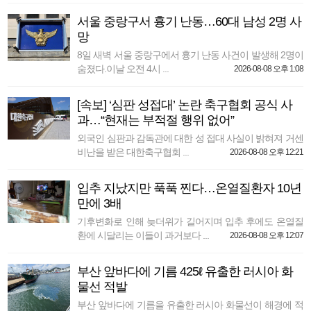
서울 중랑구서 흉기 난동…60대 남성 2명 사
망
8일 새벽 서울 중랑구에서 흉기 난동 사건이 발생해 2명이
숨졌다.이날 오전 4시 ...
2026-08-08 오후 1:08
[속보] ‘심판 성접대’ 논란 축구협회 공식 사
과…“현재는 부적절 행위 없어”
외국인 심판과 감독관에 대한 성 접대 사실이 밝혀져 거센
비난을 받은 대한축구협회 ...
2026-08-08 오후 12:21
입추 지났지만 푹푹 찐다…온열질환자 10년
만에 3배
기후변화로 인해 늦더위가 길어지며 입추 후에도 온열질
환에 시달리는 이들이 과거보다 ...
2026-08-08 오후 12:07
부산 앞바다에 기름 425ℓ 유출한 러시아 화
물선 적발
부산 앞바다에 기름을 유출한 러시아 화물선이 해경에 적