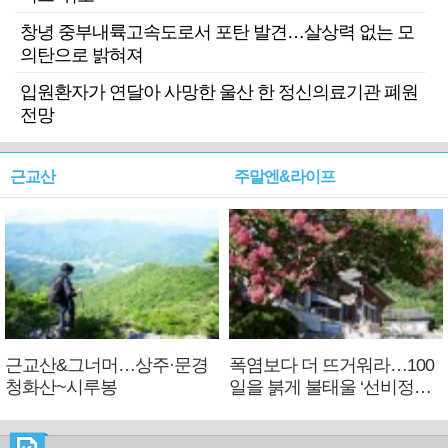
창녕 중부내륙고속도로서 포탄 발견…살상력 없는 모
의탄으로 밝혀져
입원환자가 연달아 사망한 울산 한 정신의료기관 폐원
전망
근교산
주말엔&라이프
근교산&그너머…상주·문경
폭염보다 더 뜨거워라…100
청화산~시루봉
일을 붉게 불태울 ‘선비정신’
피었네