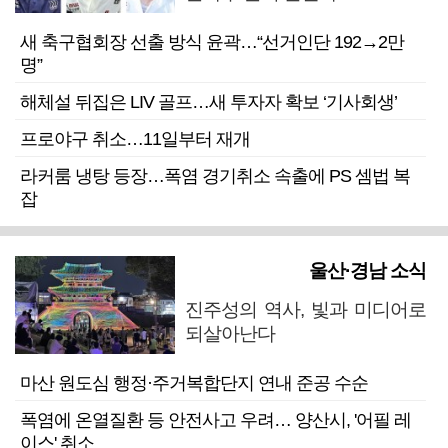
새 축구협회장 선출 방식 윤곽…“선거인단 192→2만
명”
해체설 뒤집은 LIV 골프…새 투자자 확보 ‘기사회생’
프로야구 취소…11일부터 재개
라커룸 냉탕 등장…폭염 경기취소 속출에 PS 셈법 복
잡
울산·경남 소식
진주성의 역사, 빛과 미디어로
되살아난다
마산 원도심 행정·주거복합단지 연내 준공 수순
폭염에 온열질환 등 안전사고 우려… 양산시, '어필 레
이스' 취소