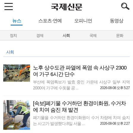
뉴스
스포츠·연예
오피니언
동영상
정치
경제
사회
국제
문화
사회
노후 상수도관 파열에 폭염 속 사상구 2300
여 가구 6시간 단수
부산에 폭염특보가 발효 중인 가운데 사상구 일부 지역
2000여 가구에 수돗물 공 ...
2026-08-08 오후 5:27
[속보]폐기물 수거하던 환경미화원, 수거차
에 치여 숨진 채 발견
폐기물을 수거하던 환경미화원이 수거 차량에 치여 숨지
는 사고가 발생했다.8일 서울 ...
2026-08-08 오후 2:27