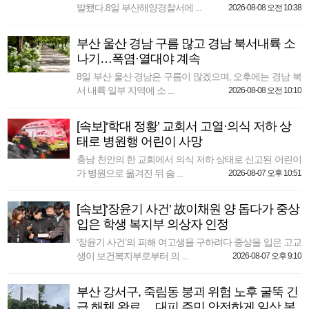
발됐다.8일 부산해양경찰서에 ...
2026-08-08 오전 10:38
부산 울산 경남 구름 많고 경남 북서내륙 소
나기…폭염·열대야 계속
8일 부산 울산 경남은 구름이 많겠으며, 오후에는 경남 북
서 내륙 일부 지역에 소 ...
2026-08-08 오전 10:10
[속보]‘학대 정황’ 교회서 고열·의식 저하 상
태로 병원행 어린이 사망
충남 천안의 한 교회에서 의식 저하 상태로 신고된 어린이
가 병원으로 옮겨진 뒤 숨 ...
2026-08-07 오후 10:51
[속보]‘장윤기 사건’ 故이채원 양 돕다가 중상
입은 학생 복지부 의상자 인정
‘장윤기 사건’의 피해 여고생을 구하려다 중상을 입은 고교
생이 보건복지부로부터 의 ...
2026-08-07 오후 9:10
부산 강서구, 죽림동 붕괴 위험 노후 굴뚝 긴
급 해체 완료… 대피 주민 안전하게 일상 복