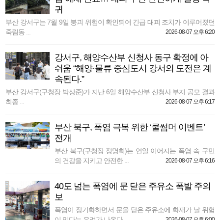
귀
부산 강서구는 7월 9일 붕괴 위험이 확인되어 긴급 대피 조치가 이루어졌던
죽림동 ...
2026-08-07 오후 6:20
강서구, 해양수산부 신청사 동구 확정에 아
쉬움 “해양·물류 중심도시 강서의 도전은 계
속된다.”
부산 강서구(구청장 박상준)가 지난 6일 해양수산부 신청사 부지 공모 결과
최종 ...
2026-08-07 오후 6:17
부산 북구, 폭염 극복 위한 ‘쿨썸머 이벤트’
전개
부산 북구(구청장 정명희)는 연일 이어지는 폭염 속 구민
의 건강을 지키고 안전한 ...
2026-08-07 오후 6:16
40도 넘는 폭염에 문 닫은 주유소 폭발 주의
보
폭염이 장기화하면서 문을 닫은 주유소에 화재가 날 위험
이 있다는 우려가 나온다. ...
2026-08-07 오후 6:00