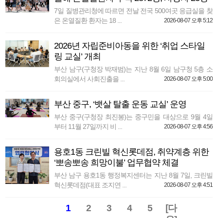
7일 질병관리청에 따르면 전날 전국 500여곳 응급실을 찾
은 온열질환 환자는 18 ...
2026-08-07 오후 5:12
2026년 자립준비아동을 위한 ‘취업 스타일
링 교실’ 개최
부산 남구(구청장 박재범)는 지난 8월 6일 남구청 5층 소
회의실에서 사회진출을 ...
2026-08-07 오후 5:00
부산 중구, ‘뱃살 탈출 운동 교실’ 운영
부산 중구(구청장 최진봉)는 중구민을 대상으로 9월 4일
부터 11월 27일까지 비 ...
2026-08-07 오후 4:56
용호1동 크린빌 혁신롯데점, 취약계층 위한
‘뽀송뽀송 희망이불’ 업무협약 체결
부산 남구 용호1동 행정복지센터는 지난 8월 7일, 크린빌
혁신롯데점(대표 조지연 ...
2026-08-07 오후 4:51
1
2
3
4
5
[다