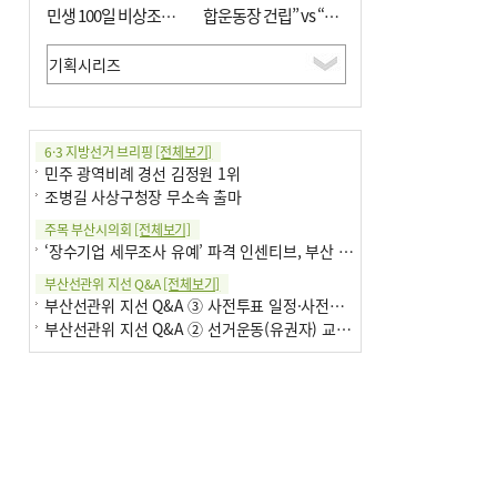
민생 100일 비상조치
합운동장 건립” vs “출
면밀 심사
근 공공버스 도입”
6·3 지방선거 브리핑
[전체보기]
민주 광역비례 경선 김정원 1위
조병길 사상구청장 무소속 출마
주목 부산시의회
[전체보기]
‘장수기업 세무조사 유예’ 파격 인센티브, 부산 유출 막을까
부산선관위 지선 Q&A
[전체보기]
부산선관위 지선 Q&A ③ 사전투표 일정·사전투표함 보관
부산선관위 지선 Q&A ② 선거운동(유권자) 교육감투표용지