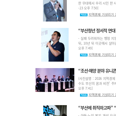
한 무대에서 우리 시민 한 사
-23 오후 7:50]
지역경제 기살리기
“부산청년 정서적 연대
- 실패 두려워하는 행정 지
뒤, 10년 뒤 이곳에서 살아
오후 7:49]
지역경제 기살리기
“조선·해양 분야 유니
(사진설명 : 2026 지역
수도 부산의 꿈과 비전’ 주제
오후 7:41]
지역경제 기살리기
“부산에 취직하고파” 
- 아동·노인 복지 개선 요