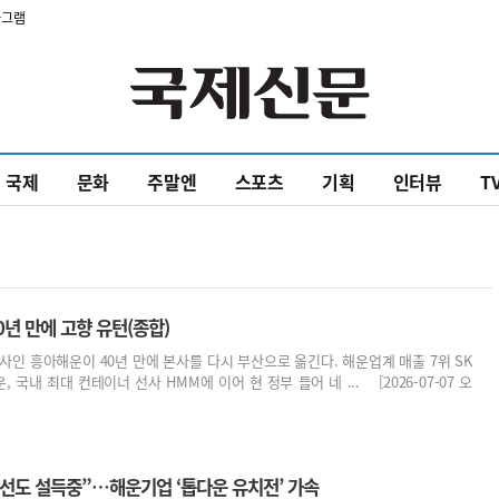
타그램
국제
문화
주말엔
스포츠
기획
인터뷰
T
년 만에 고향 유턴(종합)
사인 흥아해운이 40년 만에 본사를 다시 부산으로 옮긴다. 해운업계 매출 7위 SK
 국내 최대 컨테이너 선사 HMM에 이어 현 정부 들어 네 ... [2026-07-07 오
상선도 설득중”…해운기업 ‘톱다운 유치전’ 가속