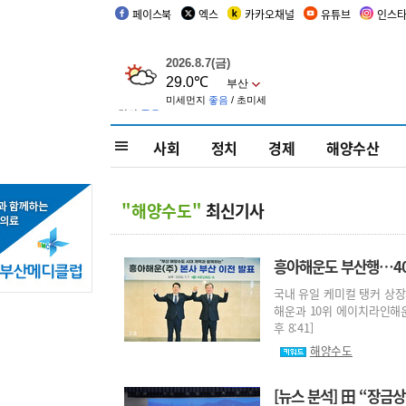
페이스북
엑스
카카오채널
유튜브
인스
사회
정치
경제
해양수산
"해양수도"
최신기사
흥아해운도 부산행…40
국내 유일 케미컬 탱커 상장
해운과 10위 에이치라인해운,
후 8:41]
해양수도
[뉴스 분석] 田 “장금