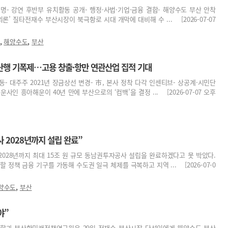
설명- 강연 후반부 유치활동 공개- 행정·사법·기업·금융 결합- 해양수도 부산 안착
론’ 질타전재수 부산시장이 북극항로 시대 개막에 대비해 수 ... [2026-07-07
,
,
해양수도
부산
산행 기폭제…고용 창출·항만 연관산업 집적 기대
태동- 대주주 2021년 장금상선 변경- 市, 본사 정착 다각 인센티브- 상공계·시민단
사인 흥아해운이 40년 만에 부산으로의 ‘컴백’을 결정 ... [2026-07-07 오후
 2028년까지 설립 완료”
028년까지 최대 15조 원 규모 동남권투자공사 설립을 완료하겠다고 못 박았다.
 정책 금융 기구를 가동해 수도권 일극 체제를 극복하고 지역 ... [2026-07-0
,
양수도
부산
야”
합과 부산항미래정책연구원은 29일 전재수 부산시장 당선인에게 해양수도 부산