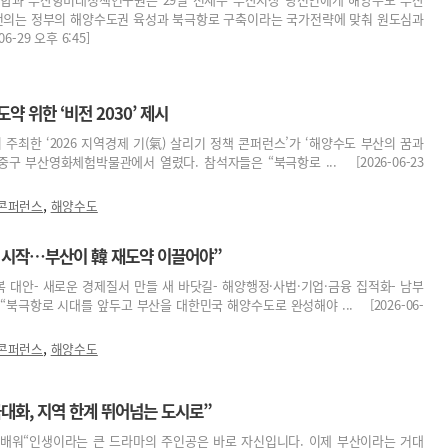
 건의는 정부의 해양수도권 육성과 북극항로 구축이라는 국가전략에 맞춰 원도심과
29 오후 6:45]
약 위한 ‘비전 2030’ 제시
주최한 ‘2026 지역경제 기(氣) 살리기 정책 콘퍼런스’가 ‘해양수도 부산의 꿈과
중구 부산영화체험박물관에서 열렸다. 참석자들은 “북극항로 ... [2026-06-23
,
 콘퍼런스
해양수도
 시작…부산이 韓 재도약 이끌어야”
복 대안- 새로운 경제질서 만들 새 바닷길- 해양행정·사법·기업·금융 집적화- 남부
“북극항로 시대를 앞두고 부산을 대한민국 해양수도로 완성해야 ... [2026-06-
,
 콘퍼런스
해양수도
대화, 지역 한계 뛰어넘는 도시로”
서 배워“인생이라는 큰 드라마의 주인공은 바로 자신입니다. 이제 부산이라는 거대