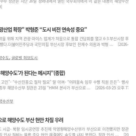
해수부 장관은 지난 20일 청와대에서 열린 국무회의에서 이 같은 내용의 해양수산
]
광산업 확장” 박형준 “도시 비전 연속성 중요”
을 위해 지역 관광·마이스 업계가 처음으로 통합 간담회를 열고 6·3 부산시장 후
했다.더불어민주당과 국민의힘 부산시장 후보인 전재수 의원과 박형 ... [2026-
,
양수도
글로벌 허브도시
 해양수도’가 된다는 메시지”(종합)
 고민”- “수산진흥公 절차 필요” 말 아껴- “어려움속 임무 수행 직원 든든”- 행사
 해양수산부 장관은 25일 “HMM 본사가 부산으로 ... [2026-03-25 오후 7:
양수산부
으로 해양수도 부산 현안 차질 우려
도 시급- 북항 임시공연장 추진에 악영향해양수산부가 부산으로 이전했지만 장관
 인사 적체는 물론 주요 현안 해결에도 속도를 내지 못한다. 장관 인선 ... [20