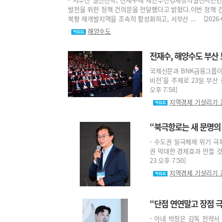
발전을 위한 정책 건의문을 전달했다고 밝혔다.이번 정책
북항 재개발지역을 조속히 활성화하고, 서부산 ... [2026-06-
해양수도
전재수, 해양수도 부산 도
국제신문과 BNK금융그룹이 
비전’을 주제로 23일 부산 
오후 7:58]
지역경제 기살리기
“북극항로는 새 문명의
- 수도권 일극체제 위기 극
권 막대한 경제효과 만들 것
23 오후 7:50]
지역경제 기살리기
“단점 연연말고 장점 극
- 아내 박정은 감독 전략