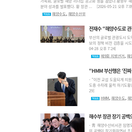
가속화, 글로벌 해양 리더십 공고화 등을 꼽았다.황종우 
분야 성과를 발표했다. 황 장관 ... [2026-05-21 오후 7:09
,
해양수도
해양수산부
전재수 “해양수도로 관
부산의 글로벌 관광도시 도약
보의 정책 비전 검증을 시도
04-28 오후 7:24]
,
제9회 지방선거
해
“HMM 부산행은 ‘진짜
- “이전 교섭 도움되게 지원
도중 수차례 울컥 하기도황종우
29]
,
,
HMM
해양수도
해
해수부 장관 장기 공백
- 靑 해양수산비서관 임명
의 공백이 장기화하면서 조직