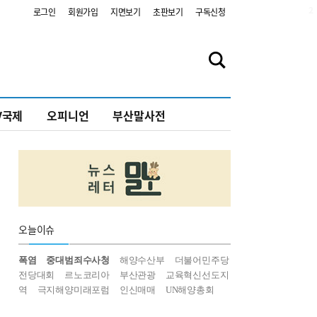
2
로그인
회원가입
지면보기
초판보기
구독신청
V국제
오피니언
부산말사전
오늘
이슈
폭염
중대범죄수사청
해양수산부
더불어민주당
전당대회
르노코리아
부산관광
교육혁신선도지
역
극지해양미래포럼
인신매매
UN해양총회