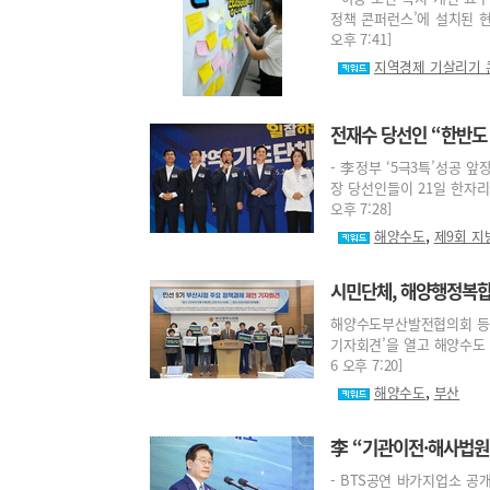
정책 콘퍼런스’에 설치된 현장
오후 7:41]
지역경제 기살리기
전재수 당선인 “한반도
- 李정부 ‘5극3특’성공 
장 당선인들이 21일 한자리에
오후 7:28]
,
해양수도
제9회 지
시민단체, 해양행정복합
해양수도부산발전협의회 등 1
기자회견’을 열고 해양수도 완
6 오후 7:20]
,
해양수도
부산
李 “기관이전·해사법원
- BTS공연 바가지업소 공