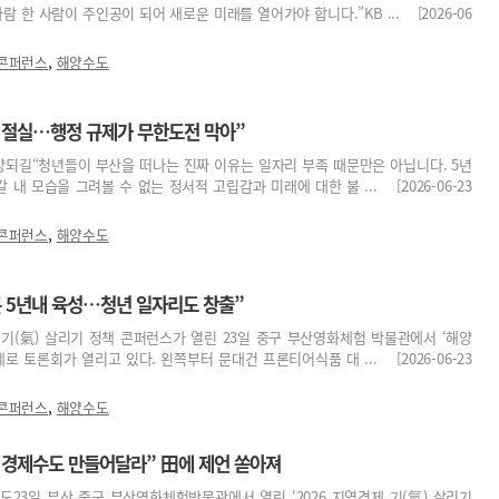
람 한 사람이 주인공이 되어 새로운 미래를 열어가야 합니다.”KB ... [2026-06
,
 콘퍼런스
해양수도
 절실…행정 규제가 무한도전 막아”
양되길“청년들이 부산을 떠나는 진짜 이유는 일자리 부족 때문만은 아닙니다. 5년
갈 내 모습을 그려볼 수 없는 정서적 고립감과 미래에 대한 불 ... [2026-06-23
,
 콘퍼런스
해양수도
콘 5년내 육성…청년 일자리도 창출”
경제 기(氣) 살리기 정책 콘퍼런스가 열린 23일 중구 부산영화체험 박물관에서 ‘해양
로 토론회가 열리고 있다. 왼쪽부터 문대건 프론티어식품 대 ... [2026-06-23
,
 콘퍼런스
해양수도
“경제수도 만들어달라” 田에 제언 쏟아져
구도23일 부산 중구 부산영화체험박물관에서 열린 ‘2026 지역경제 기(氣) 살리기