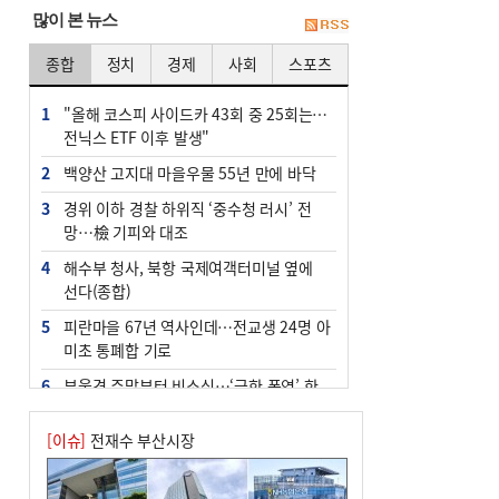
많이 본 뉴스
종합
정치
경제
사회
스포츠
1
"올해 코스피 사이드카 43회 중 25회는 삼
전닉스 ETF 이후 발생"
2
백양산 고지대 마을우물 55년 만에 바닥
3
경위 이하 경찰 하위직 ‘중수청 러시’ 전
망…檢 기피와 대조
4
해수부 청사, 북항 국제여객터미널 옆에
선다(종합)
5
피란마을 67년 역사인데…전교생 24명 아
미초 통폐합 기로
6
부울경 주말부터 비소식…‘극한 폭염’ 한
풀 꺾일 듯
[이슈]
전재수 부산시장
7
“낙동강권 삼락·을숙도·다대포 연결해 서
부산 관광 키우자”