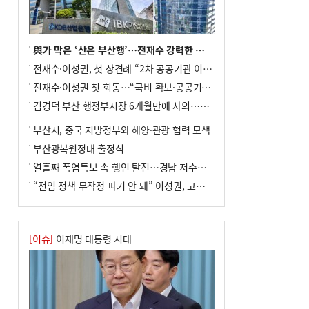
8
오늘의 날씨- 2026년 8월 7일
9
외국인 선원 ‘인신매매 경유지’ 된 부산…
우려가 현실로
與가 막은 ‘산은 부산행’…전재수 강력한 의지 표명 없인 공염불
10
[사설] 해수부 신청사 북항으로 확정, 해양
전재수·이성권, 첫 상견례 “2차 공공기관 이전 초당 협력”(종합)
수도 도약의 전환점
전재수·이성권 첫 회동…“국비 확보·공공기관 이전 협력”
김경덕 부산 행정부시장 6개월만에 사의…후임 인선 촉각
부산시, 중국 지방정부와 해양·관광 협력 모색
부산광복원정대 출정식
열흘째 폭염특보 속 행인 탈진…경남 저수율 평년의 절반
“전임 정책 무작정 파기 안 돼” 이성권, 고강도 ‘전재수 견제’ 예고
[이슈]
이재명 대통령 시대