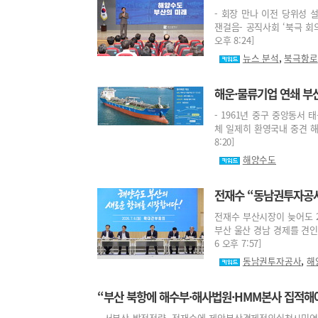
- 회장 만나 이전 당위성 
잰걸음- 공직사회 ‘북극 회의
오후 8:24]
,
뉴스 분석
북극항로
해운·물류기업 연쇄 부
- 1961년 중구 중앙동서 
체 일제히 환영국내 중견 해운
8:20]
해양수도
전재수 “동남권투자공사
전재수 부산시장이 늦어도 2
부산 울산 경남 경제를 견인할
6 오후 7:57]
,
동남권투자공사
해
“부산 북항에 해수부·해사법원·HMM본사 집적해
- 서부산 발전전략, 전재수에 제안부산경제정의실천시민연