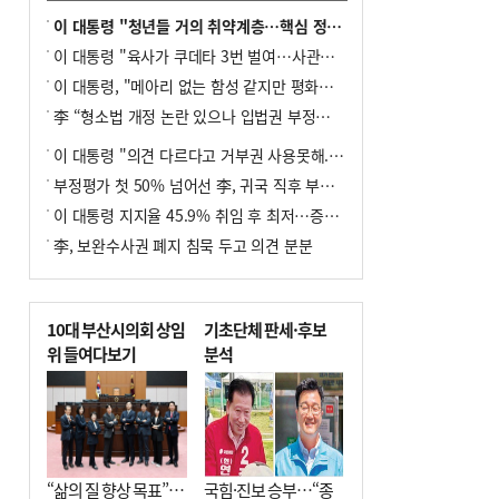
이 대통령 "청년들 거의 취약계층…핵심 정책 재편""
이 대통령 "육사가 쿠데타 3번 벌여…사관학교 통합 신속히 추진"
이 대통령, "메아리 없는 함성 같지만 평화공존책 계속해야"
李 “형소법 개정 논란 있으나 입법권 부정할 만큼은 아냐”(종합)
이 대통령 "의견 다르다고 거부권 사용못해.. 입법권 부정할 상황이라 보기 어려워"
부정평가 첫 50% 넘어선 李, 귀국 직후 부동산·증시 점검(종합)
이 대통령 지지율 45.9% 취임 후 최저…증시 폭락·연임 개헌 논란 영향
李, 보완수사권 폐지 침묵 두고 의견 분분
10대 부산시의회 상임
기초단체 판세·후보
위 들여다보기
분석
“삶의 질 향상 목표”…
국힘·진보 승부…“종