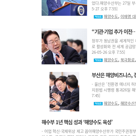
었다.해양수산부는 27일 부
5-27 오후 7:55]
,
해양수도
이재명 대
“기관·기업 추가 이전
정부가 동남권을 세계적인 
로 활성화와 전 세계 공급망
26-05-26 오후 7:55]
,
해양수도
북극항로
부산은 해양비즈니스, 
- 울산은 ‘친환경 에너지 허
지원법 시행령 통과26일 해양
7:45]
,
해양수도
해양수산
해수부 1년 핵심 성과 ‘해양수도 육성’
- 어업 혁신·국제위상 제고 꼽아해양수산부가 국민주권정부 