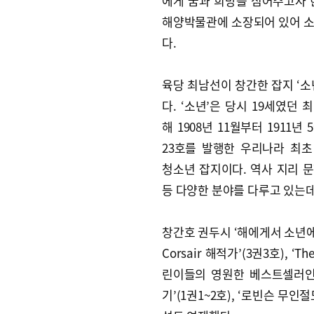
에게 꿈과 희망을 심어주고자 
해양박물관에 소장되어 있어 
다.
육당 최남선이 창간한 잡지 ‘소
다. ‘소년’은 당시 19세였던 
해 1908년 11월부터 1911년
23호를 발행한 우리나라 최
청소년 잡지이다. 역사 지리 
등 다양한 분야를 다루고 있는데
창간호 권두시 ‘해에게서 소년에게
Corsair 해적가’(3권3호), 
린이들의 영원한 베스트셀러인 
기’(1권1~2호), ‘로빈슨 무인