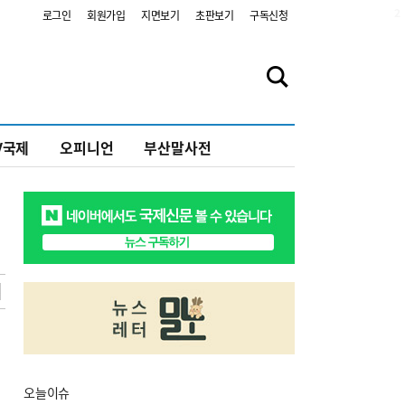
2
로그인
회원가입
지면보기
초판보기
구독신청
V국제
오피니언
부산말사전
오늘
이슈