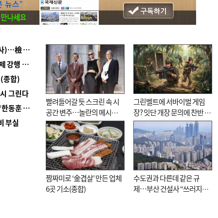
■ 검사 신분 버리고 직급하향(10년 이하 저연차 검사)…檢 중수청행 기피
■ 지역 상권도 말라죽을 판이라…가뭄 속 밀양물축제 강행 논란
(종합)
다시 그린다
빨려들어갈 듯 스크린 속 시
그린벨트에 서바이벌 게임
■ 국힘 부산시당, ‘정이한 조력’ 시의원 윤리위에…‘한동훈 지지’도 신고접수
공간 변주…놀란의 메시지
장? 잇단 개장 문의에 찬반 논
비 부실
는 ‘전쟁 속죄’
쟁
짬짜미로 ‘金겹살’ 만든 업체
수도권과 다른데 같은 규
6곳 기소(종합)
제…부산 건설사 “쓰러지기
직전”