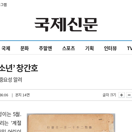
타그램
국제
문화
주말엔
스포츠
기획
인터뷰
T
‘소년’ 창간호
 중요성 알려
36:06
| 본지 14면
글자 크기
이는 5월.
리는 ‘계절
 5일 어린이