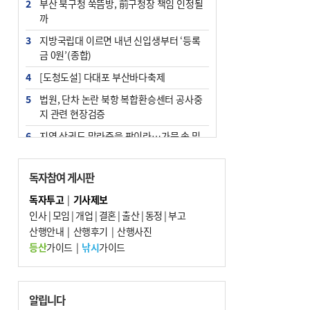
2
부산 북구청 쑥뜸방, 前구청장 책임 인정될
까
3
지방국립대 이르면 내년 신입생부터 ‘등록
금 0원’(종합)
4
[도청도설] 다대포 부산바다축제
5
법원, 단차 논란 북항 복합환승센터 공사중
지 관련 현장검증
6
지역 상권도 말라죽을 판이라…가뭄 속 밀
양물축제 강행 논란
7
통영시민 추석 전 35만 원 받는다
독자참여 게시판
8
해양수산부 신청사 북항재개발 부지에 짓
독자투고
|
기사제보
는다
인사
|
모임
|
개업
|
결혼
|
출산
|
동정
|
부고
9
산행안내
부산 철강공장 50대 노동자 추락사
|
산행후기
|
산행사진
등산
가이드
|
낚시
가이드
10
국힘 부산시당, ‘정이한 조력’ 시의원 윤리
위에…‘한동훈 지지’도 신고접수
알립니다