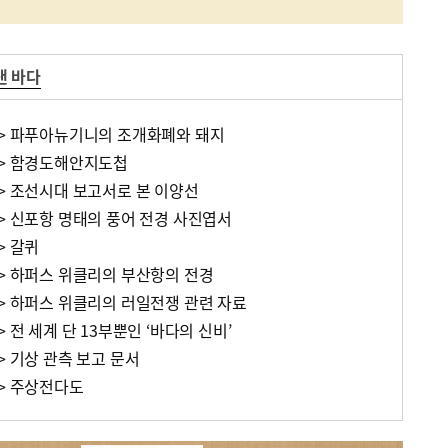
낸 바다
6> 파푸아뉴기니의 조개화폐와 돼지
5> 함경도해안지도첩
4> 조선시대 보고서로 본 이양선
> 신포항 명태의 풍어 전경 사진엽서
> 갈퀴
0> 하퍼스 위클리의 부산항의 전경
9> 하퍼스 위클리의 러일전쟁 관련 자료
 전 세계 단 13부뿐인 ‘바다의 신비’
> 기상 관측 보고 문서
6> 주상전다도