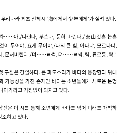
우리나라 최초 신체시 ‘海에게서 少年에게’가 실려 있다.
 쏴……아,/따린다, 부슨다, 문허 바린다,/泰山갓흔 놉흔
이 무어야, 요게 무어야,/나의 큰 힘, 아나냐, 모르나냐,
 문허버린다,/텨……ㄹ썩, 텨……ㄹ썩, 텩, 튜르릉, 콱.’
첫 구절은 강렬하다. 큰 파도소리가 바다의 웅장함과 위대
힘과 가능성을 가진 존재인 바다는 소년들에게 새로운 문명
 나아가라고 거침없이 외치고 있다.
최남선은 이 시를 통해 소년에게 바다를 넘어 미래를 개척하
강조하고 있다.