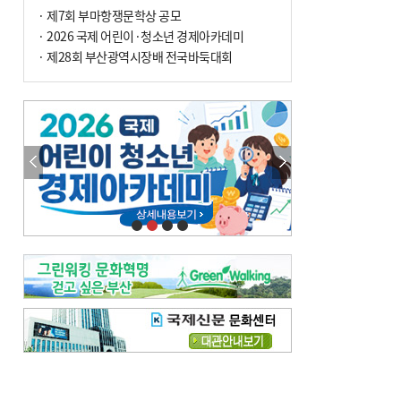
· 제7회 부마항쟁문학상 공모
· 2026 국제 어린이·청소년 경제아카데미
· 제28회 부산광역시장배 전국바둑대회