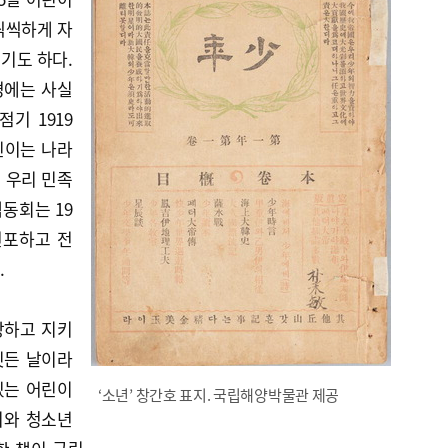
씩씩하게 자
기도 하다.
경에는 사실
기 1919
린이는 나라
 우리 민족
동회는 19
선포하고 전
.
랑하고 지키
깃든 날이라
있는 어린이
‘소년’ 창간호 표지. 국립해양박물관 제공
이와 청소년