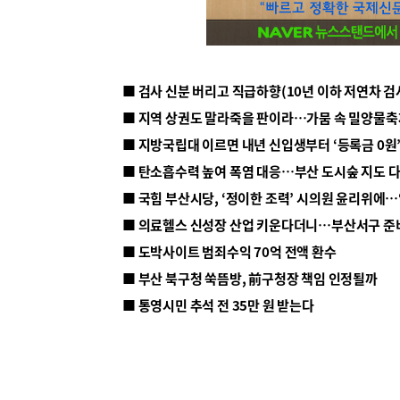
■ 지방국립대 이르면 내년 신입생부터 ‘등록금 0원’
■ 탄소흡수력 높여 폭염 대응…부산 도시숲 지도 
■ 의료헬스 신성장 산업 키운다더니…부산서구 준
■ 도박사이트 범죄수익 70억 전액 환수
■ 부산 북구청 쑥뜸방, 前구청장 책임 인정될까
■ 통영시민 추석 전 35만 원 받는다