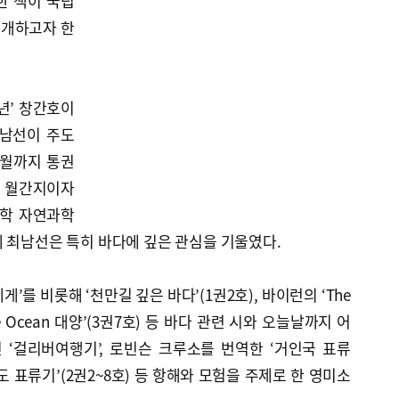
한 책이 국립
소개하고자 한
년’ 창간호이
최남선이 주도
 5월까지 통권
초 월간지이자
문학 자연과학
 최남선은 특히 바다에 깊은 관심을 기울였다.
’를 비롯해 ‘천만길 깊은 바다’(1권2호), 바이런의 ‘The
‘The Ocean 대양’(3권7호) 등 바다 관련 시와 오늘날까지 어
‘걸리버여행기’, 로빈슨 크루소를 번역한 ‘거인국 표류
절도 표류기’(2권2~8호) 등 항해와 모험을 주제로 한 영미소