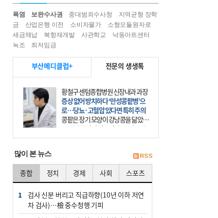
폭염
보완수사권
중대범죄수사청
지역균형 장학
금
산업은행 이전
소비자물가
소형모듈원자로
세금체납
북항재개발
사관학교
낙동아트센터
녹조
최저임금
부산메디클럽+
전문의 생생톡
김주현 웅진한의원 원장
단백질 열풍 속 놓치지 말아야 할 ‘균
형’
단백질만 많이 먹으면 건강할까. 요
즘 건강을 이야기할 때 빠지지 않는
키워드가 단백질이다. 헬스장을 다니
는 젊은 층부터 기초체력을 챙기려는
많이 본 뉴스
중·장년층까지 모두 “
종합
정치
경제
사회
스포츠
1
검사 신분 버리고 직급하향(10년 이하 저연
차 검사)…檢 중수청행 기피