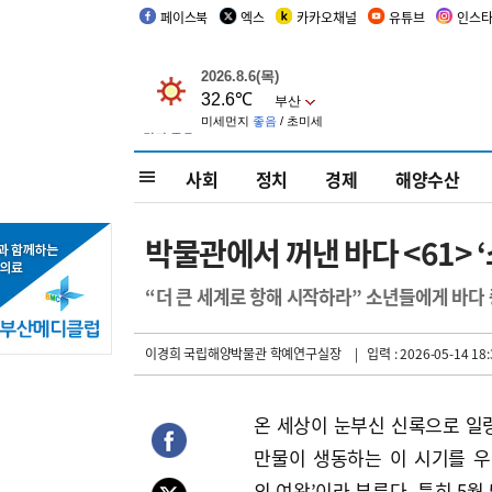
페이스북
엑스
카카오채널
유튜브
인스
사회
정치
경제
해양수산
박물관에서 꺼낸 바다 <61> 
“더 큰 세계로 항해 시작하라” 소년들에게 바다
이경희 국립해양박물관 학예연구실장
| 입력 : 2026-05-14 18:
온 세상이 눈부신 신록으로 일렁
만물이 생동하는 이 시기를 우
의 여왕’이라 부른다. 특히 5월