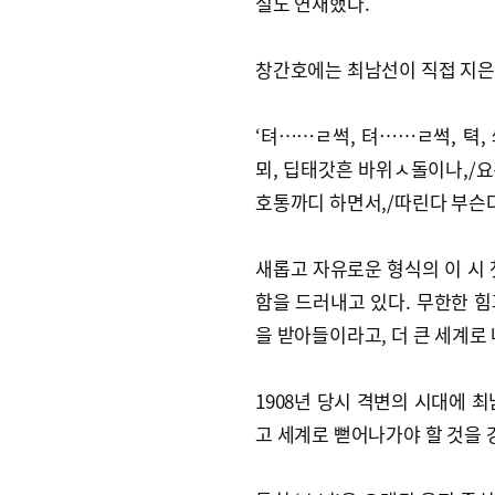
설도 연재했다.
창간호에는 최남선이 직접 지은 
‘텨……ㄹ썩, 텨……ㄹ썩, 텩,
뫼, 딥태갓흔 바위ㅅ돌이나,/요것
호통까디 하면서,/따린다 부슨다,
새롭고 자유로운 형식의 이 시 
함을 드러내고 있다. 무한한 
을 받아들이라고, 더 큰 세계로
1908년 당시 격변의 시대에 
고 세계로 뻗어나가야 할 것을 