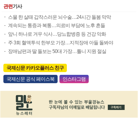
관련
기사
스물 한 살때 갑작스러운 뇌수술…24시간 돌봄 막막
계속되는 통증과 복통…의료비 부담에 노후 흔들
앞니 하나로 겨우 식사…당뇨합병증 등 건강 악화
주 3회 혈액투석 한부모 가장…지적장애 아들 돌봐야
장애남편과 딸 돌보는 50대 가장…틀니 지원 절실
국제신문 카카오플러스 친구
국제신문 공식 페이스북
인스타그램