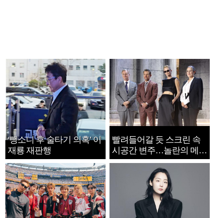
‘뺑소니 후 술타기 의혹’ 이
빨려들어갈 듯 스크린 속
재룡 재판행
시공간 변주…놀란의 메시
지는 ‘전쟁 속죄’