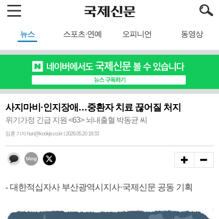
뉴스
스포츠·연예
오피니언
동영상
사지마비·인지장애…중환자 치료 끊어질 처지
위기가정 긴급 지원 <63> 뇌내출혈 박동균 씨
임훈 기자 hun@kookje.co.kr | 2026.05.20 18:33
- 대한적십자사 부산광역시지사·국제신문 공동 기획