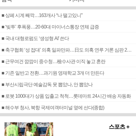
■ 상폐 시계 째깍…163개사 “나 떨고있니”
■ ‘빚투’ 후폭풍…20·60대 마이너스통장 연체 급증
■ 국내 대형로펌도 ‘생성형 AI’ 쓴다
■ 축구협회 ‘성 접대’ 의혹 일파만파…日도 의혹 연루 거론 심판 2명 조사
■ 근무여건 깜깜이 중수청…檢수사관 이직 놓고 혼란
■ 기존 일반고 전환…과기원 영재학교 3개 더 만든다
■ 부산시립극단 예술감독 못 뽑았나, 안 뽑았나
■ 로봇 1000대가 상품 입출고 척척…롯데마트 24시간 배송 자동화
■ 해수부 청사, 북항 국제여객터미널 옆에 선다(종합)
스포츠 +