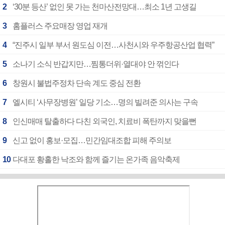
2
‘30분 등산’ 없인 못 가는 천마산전망대…최소 1년 고생길
3
홈플러스 주요매장 영업 재개
4
“진주시 일부 부서 원도심 이전…사천시와 우주항공산업 협력”
5
소나기 소식 반갑지만…찜통더위·열대야 안 꺾인다
6
창원시 불법주정차 단속 계도 중심 전환
7
엘시티 ‘사무장병원’ 일당 기소…명의 빌려준 의사는 구속
8
인신매매 탈출하다 다친 외국인, 치료비 폭탄까지 맞을뻔
9
신고 없이 홍보·모집…민간임대조합 피해 주의보
10
다대포 황홀한 낙조와 함께 즐기는 온가족 음악축제