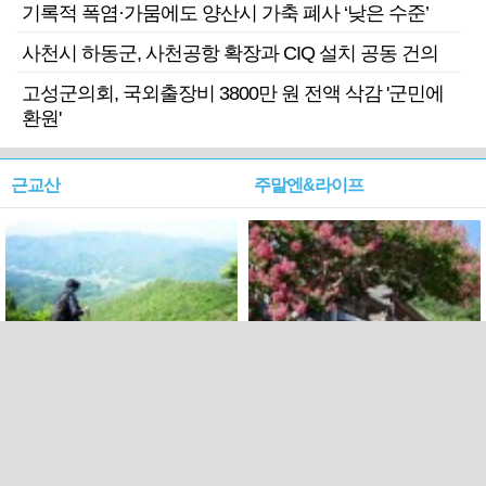
기록적 폭염·가뭄에도 양산시 가축 폐사 ‘낮은 수준’
사천시 하동군, 사천공항 확장과 CIQ 설치 공동 건의
고성군의회, 국외출장비 3800만 원 전액 삭감 '군민에
환원'
근교산
주말엔&라이프
근교산&그너머…상주·문경
폭염보다 더 뜨거워라…100
청화산~시루봉
일을 붉게 불태울 ‘선비정신’
피었네