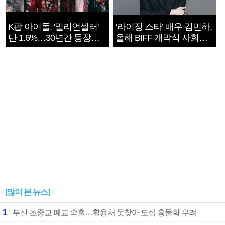
K팝 아이돌, '밀리언셀러'
‘라이징 스타’ 배우 김민하,
단 1.6%…30년간 등장
올해 BIFF 개막식 사회자
1182개팀 전수조사
확정
[많이 본 뉴스]
1
부산 초중교 폐교 속출…활용처 못찾아 도심 흉물화 우려