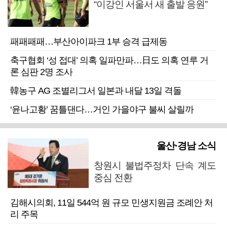
“이강인 서울서 새 출발 응원”
패패패패…부산아이파크 1부 승격 급제동
축구협회 ‘성 접대’ 의혹 일파만파…日도 의혹 연루 거
론 심판 2명 조사
韓농구 AG 조별리그서 일본과 내달 13일 격돌
‘윤나고황’ 꿈틀댄다…거인 가을야구 불씨 살릴까
울산·경남 소식
창원시 불법주정차 단속 계도
중심 전환
김해시의회, 11일 544억 원 규모 민생지원금 조례안 처
리 주목