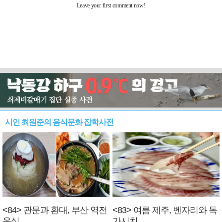
시인 최원준의 음식문화 잡학사전
<84> 관문과 환대, 부산 역전
<83> 여름 제주, 벤자리와 독
음식
가시치