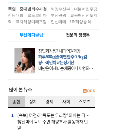
폭염
중대범죄수사청
해양수산부
더불어민주당
전당대회
르노코리아
부산관광
교육혁신선도지
역
극지해양미래포럼
인신매매
UN해양총회
부산메디클럽+
전문의 생생톡
장민희김용기내과의원과장
하루 500㎉ 줄이면 한주 0.5㎏ 감
량…비만치료는 장기전
비만은 이제 더는 체중이나 체형의 문
제가 아니다. 하나의 질병으로 인지
하고 치료와 관리를 해야 한다. 세계
보건기구(WHO)는 이미 1994년 비만
많이 본 뉴스
을 인류의 중요한
종합
정치
경제
사회
스포츠
1
[속보] 여전히 ‘독도는 우리땅’ 외치는 日…
韓선박이 독도 주변 해양조사 활동하자 반
발