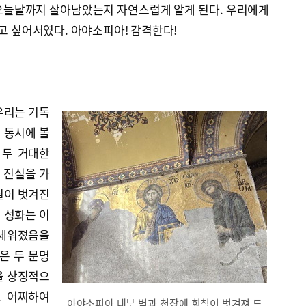
오늘날까지 살아남았는지 자연스럽게 알게 된다. 우리에게
주고 싶어서였다. 아야소피아! 감격한다!
우리는 기독
 동시에 볼
 두 거대한
그 진실을 가
칠이 벗겨진
 성화는 이
 세워졌음을
은 두 문명
을 상징적으
. 어찌하여
아야소피아 내부 벽과 천장에 회칠이 벗겨져 드