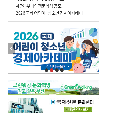
사망
· 제7회 부마항쟁문학상 공모
· 2026 국제 어린이·청소년 경제아카데미