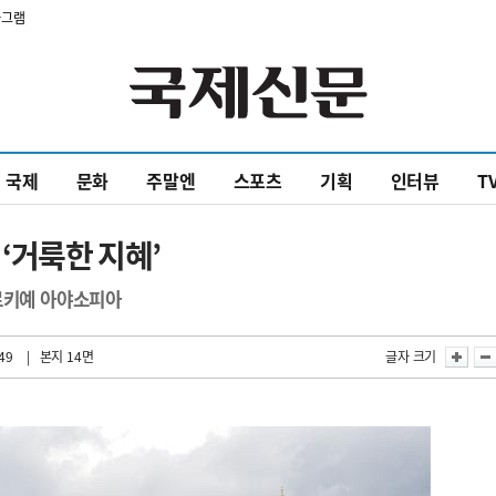
타그램
국제
문화
주말엔
스포츠
기획
인터뷰
T
‘거룩한 지혜’
튀르키예 아야소피아
49
| 본지 14면
글자 크기