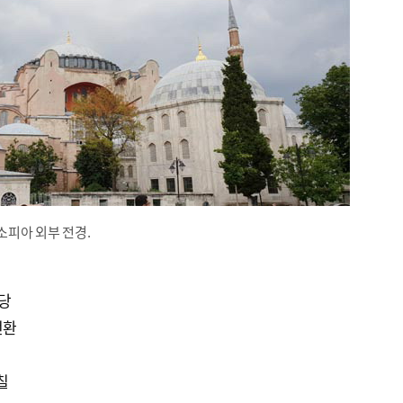
피아 외부 전경.
축
성당
전환
칠