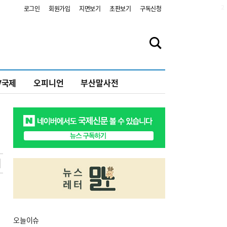
2
로그인
회원가입
지면보기
초판보기
구독신청
V국제
오피니언
부산말사전
오늘
이슈