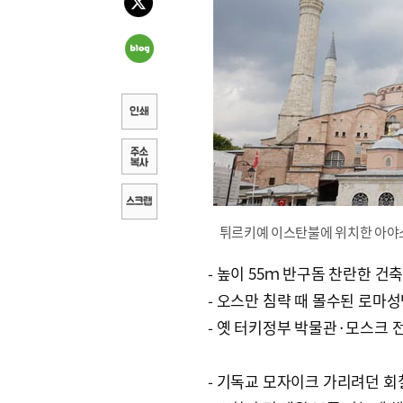
튀르키예 이스탄불에 위치한 아야소
- 높이 55ｍ 반구돔 찬란한 건
- 오스만 침략 때 몰수된 로마
- 옛 터키정부 박물관·모스크 
- 기독교 모자이크 가리려던 회