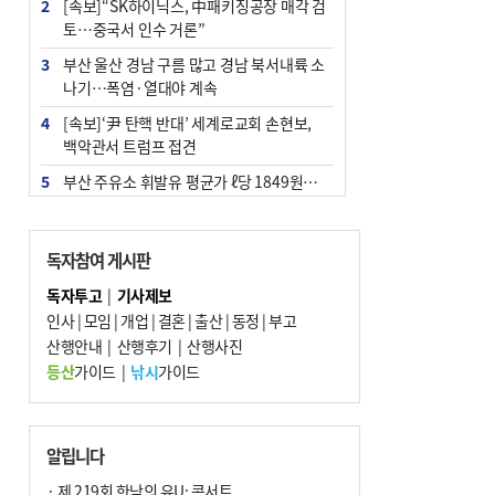
2
[속보]“SK하이닉스, 中패키징공장 매각 검
토…중국서 인수 거론”
3
부산 울산 경남 구름 많고 경남 북서내륙 소
나기…폭염·열대야 계속
4
[속보]‘尹 탄핵 반대’ 세계로교회 손현보,
백악관서 트럼프 접견
5
부산 주유소 휘발유 평균가 ℓ당 1849원…
전주보다 3원 ↓
6
‘탄약 부족 사태’ 보도에 격노한 트럼프…
독자참여 게시판
군사기밀 유출자 색출 지시
독자투고
|
기사제보
7
[속보] ‘심판 성접대’ 논란 축구협회 공식 사
인사
|
모임
|
개업
|
결혼
|
출산
|
동정
|
부고
과…“현재는 부적절 행위 없어”
산행안내
|
산행후기
|
산행사진
8
"올해 코스피 사이드카 43회 중 25회는 삼
등산
가이드
|
낚시
가이드
전닉스 ETF 이후 발생"
9
노후 상수도관 파열에 폭염 속 사상구 2300
여 가구 6시간 단수
알립니다
10
서울 중랑구서 흉기 난동…60대 남성 2명
· 제 219회 한낮의 유U; 콘서트