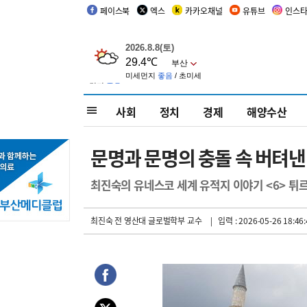
페이스북
엑스
카카오채널
유튜브
인스
사회
정치
경제
해양수산
문명과 문명의 충돌 속 버텨낸 
최진숙의 유네스코 세계 유적지 이야기 <6> 
최진숙 전 영산대 글로벌학부 교수
| 입력 : 2026-05-26 18:46: