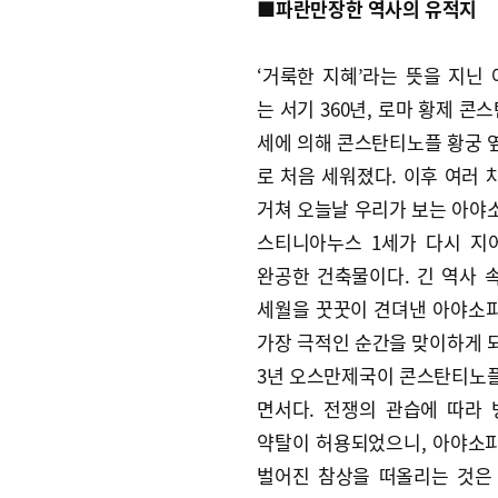
■파란만장한 역사의 유적지
‘거룩한 지혜’라는 뜻을 지닌
는 서기 360년, 로마 황제 콘
세에 의해 콘스탄티노플 황궁 
로 처음 세워졌다. 이후 여러 
거쳐 오늘날 우리가 보는 아야
스티니아누스 1세가 다시 지어
완공한 건축물이다. 긴 역사 
세월을 꿋꿋이 견뎌낸 아야소
가장 극적인 순간을 맞이하게 되
3년 오스만제국이 콘스탄티노
면서다. 전쟁의 관습에 따라
약탈이 허용되었으니, 아야소
벌어진 참상을 떠올리는 것은