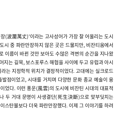
해
고
장(波瀾萬丈)’이라는 고사성어가 가장 잘 어울리는 도시
 도시 중 파란만장하지 않은 곳은 드물지만, 비잔티움에서
 이름이 바뀐 것만 보아도 수많은 격변의 순간을 지나왔
이어지는 길목, 보스포루스 해협을 사이에 두고 유럽과 아시
이라는 지정학적 위치가 결정적이었다. 고대에는 실크로드
출발점이었고, 시대를 거치며 다양한 문화 종교 예술이 융
이었다. 이런 풍운(風雲)의 도시에 비잔틴 시대의 대표적
러나 두 거대 문명이 사생결단(死生決斷)으로 맞부딪치는
이스탄불보다 더욱 파란만장했다. 이제 그 이야기를 하려