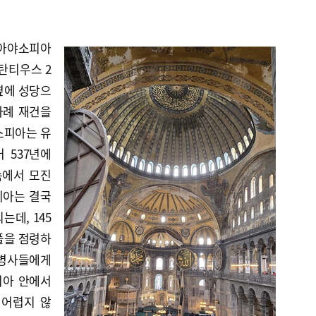
 아야소피아
스탄티우스 2
옆에 성당으
차례 재건을
소피아는 유
 537년에
속에서 모진
피아는 결국
는데, 145
플을 점령하
 병사들에게
피아 안에서
 어렵지 않