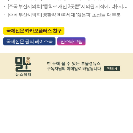
[주목 부산시의회] “통학로 개선 2곳뿐” 시의원 지적에…朴 시장 “종합 로드맵 시행하겠다”
[주목 부산시의회] 맹활약 3040세대 ‘젊은피’ 초선들, 대부분 재선 도전장…내년 운명은
국제신문 카카오플러스 친구
국제신문 공식 페이스북
인스타그램