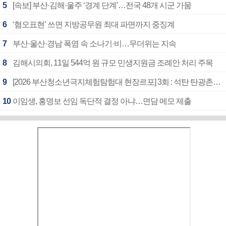
5
[속보] 부산·김해·울주 ‘경계 단계’…전국 48개 시군 가뭄
6
‘혐오표현’ 쓰면 지방공무원 최대 파면까지 중징계
7
부산·울산·경남 폭염 속 소나기·비…무더위는 지속
8
김해시의회, 11일 544억 원 규모 민생지원금 조례안 처리 주목
9
[2026 부산청소년극지체험탐험대 현장르포] 3회 : 석탄 탄광촌에서 북극 연구의 중심지로
10
이임생, 홍명보 선임 독단적 결정 아냐…면담 메모 제출