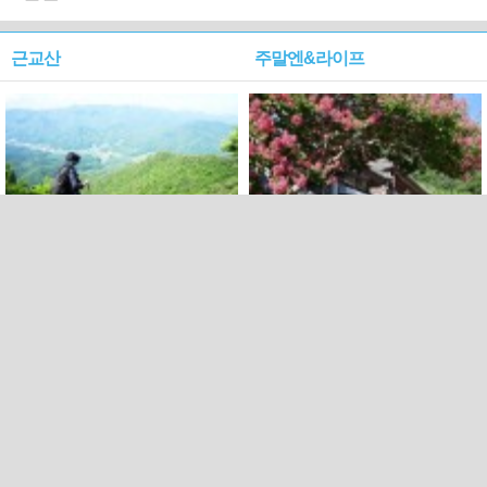
근교산
주말엔&라이프
근교산&그너머…상주·문경
폭염보다 더 뜨거워라…100
청화산~시루봉
일을 붉게 불태울 ‘선비정신’
피었네
PC버전
엑스
페이스북
Copyright ⓒ 2015 All rights reserved by 국제신문