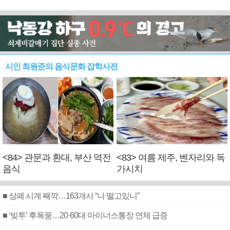
시인 최원준의 음식문화 잡학사전
<84> 관문과 환대, 부산 역전
<83> 여름 제주, 벤자리와 독
음식
가시치
■ 상폐 시계 째깍…163개사 “나 떨고있니”
■ ‘빚투’ 후폭풍…20·60대 마이너스통장 연체 급증