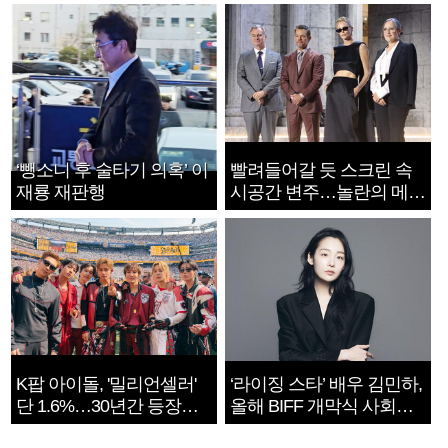
‘뺑소니 후 술타기 의혹’ 이
빨려들어갈 듯 스크린 속
재룡 재판행
시공간 변주…놀란의 메시
지는 ‘전쟁 속죄’
K팝 아이돌, '밀리언셀러'
‘라이징 스타’ 배우 김민하,
단 1.6%…30년간 등장
올해 BIFF 개막식 사회자
1182개팀 전수조사
확정