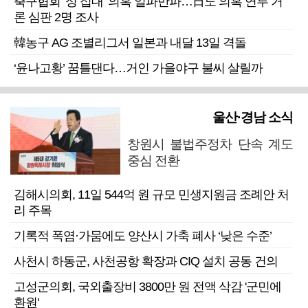
축구협회 ‘성 접대’ 의혹 일파만파…日도 의혹 연루 거
론 심판 2명 조사
韓농구 AG 조별리그서 일본과 내달 13일 격돌
‘윤나고황’ 꿈틀댄다…거인 가을야구 불씨 살릴까
울산·경남 소식
창원시 불법주정차 단속 계도
중심 전환
김해시의회, 11일 544억 원 규모 민생지원금 조례안 처
리 주목
기록적 폭염·가뭄에도 양산시 가축 폐사 ‘낮은 수준’
사천시 하동군, 사천공항 확장과 CIQ 설치 공동 건의
고성군의회, 국외출장비 3800만 원 전액 삭감 '군민에
환원'