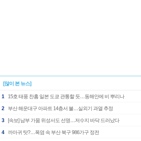
[많이 본 뉴스]
1
15호 태풍 찬홈 일본 도쿄 관통할 듯…동해안에 비 뿌리나
2
부산 해운대구 아파트 14층서 불…실외기 과열 추정
3
[속보] 남부 가뭄 위성서도 선명…저수지 바닥 드러났다
4
까마귀 탓?…폭염 속 부산 북구 986가구 정전