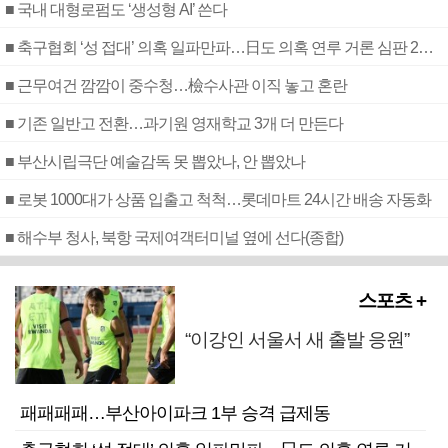
■ 국내 대형로펌도 ‘생성형 AI’ 쓴다
■ 축구협회 ‘성 접대’ 의혹 일파만파…日도 의혹 연루 거론 심판 2명 조사
■ 근무여건 깜깜이 중수청…檢수사관 이직 놓고 혼란
■ 기존 일반고 전환…과기원 영재학교 3개 더 만든다
■ 부산시립극단 예술감독 못 뽑았나, 안 뽑았나
■ 로봇 1000대가 상품 입출고 척척…롯데마트 24시간 배송 자동화
■ 해수부 청사, 북항 국제여객터미널 옆에 선다(종합)
스포츠 +
“이강인 서울서 새 출발 응원”
패패패패…부산아이파크 1부 승격 급제동