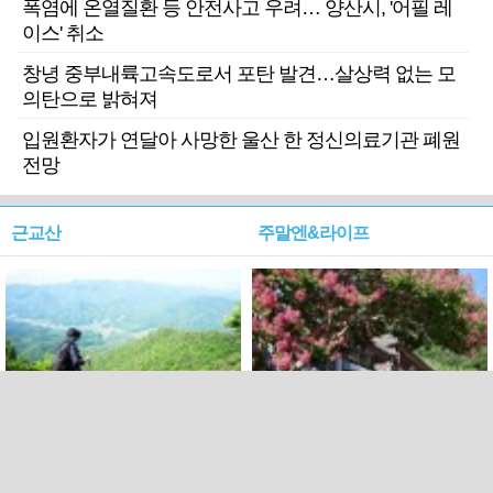
폭염에 온열질환 등 안전사고 우려… 양산시, '어필 레
이스' 취소
창녕 중부내륙고속도로서 포탄 발견…살상력 없는 모
의탄으로 밝혀져
입원환자가 연달아 사망한 울산 한 정신의료기관 폐원
전망
근교산
주말엔&라이프
근교산&그너머…상주·문경
폭염보다 더 뜨거워라…100
청화산~시루봉
일을 붉게 불태울 ‘선비정신’
피었네