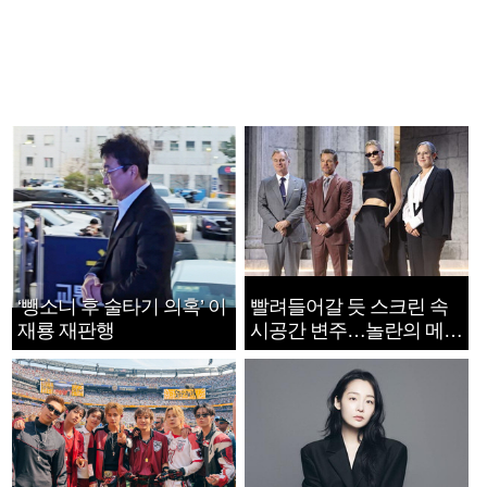
‘뺑소니 후 술타기 의혹’ 이
빨려들어갈 듯 스크린 속
재룡 재판행
시공간 변주…놀란의 메시
지는 ‘전쟁 속죄’