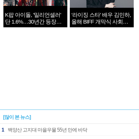
K팝 아이돌, '밀리언셀러'
‘라이징 스타’ 배우 김민하,
단 1.6%…30년간 등장
올해 BIFF 개막식 사회자
1182개팀 전수조사
확정
[많이 본 뉴스]
1
백양산 고지대 마을우물 55년 만에 바닥