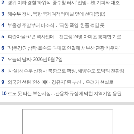
2
경위 이하 경찰 하위직 ‘중수청 러시’ 전망…檢 기피와 대조
3
해수부 청사, 북항 국제여객터미널 옆에 선다(종합)
4
부울경 주말부터 비소식…‘극한 폭염’ 한풀 꺾일 듯
5
피란마을 67년 역사인데…전교생 24명 아미초 통폐합 기로
6
“낙동강권 삼락·을숙도·다대포 연결해 서부산 관광 키우자”
7
오늘의 날씨- 2026년 8월 7일
8
[사설] 해수부 신청사 북항으로 확정, 해양수도 도약의 전환점
9
외국인 선원 ‘인신매매 경유지’ 된 부산…우려가 현실로
10
르노 못 타는 부산시장…관용차 규정에 막힌 지역기업 응원