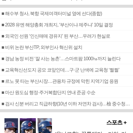
■ 해수부 청사, 북항 국제여객터미널 옆에 선다(종합)
■ 2028 유엔 해양총회 개최지, ‘부산이냐 제주냐’ 10일 결정
■ 외국인 선원 ‘인신매매 경유지’ 된 부산…우려가 현실로
■ 비위 논란 부산TP, 외부인사 혁신위 설치
■ 경남 농정 비전 ‘잘 사는 농촌’…스마트팜 1000㏊까지 늘린다
■ 교육혁신선도지 공모 코앞인데…구·군 난색에 교육청 ‘쩔쩔’
■ 르노 못 타는 부산시장…관용차 규정에 막힌 지역기업 응원
■ 마산 원도심 행정·주거복합단지 연내 준공 수순
■ 검사 신분 버리고 직급하향(10년 이하 저연차 검사)…檢 중수청행 기피
스포츠 +