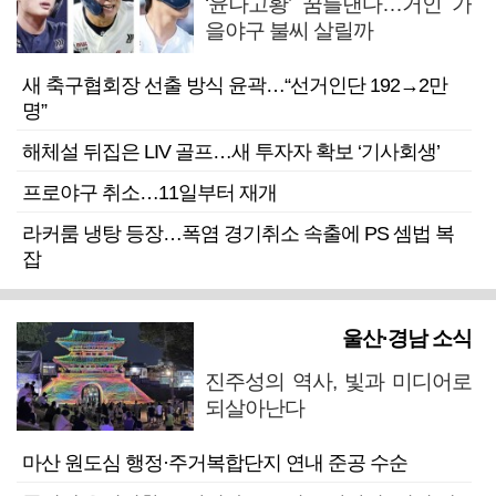
‘윤나고황’ 꿈틀댄다…거인 가
을야구 불씨 살릴까
새 축구협회장 선출 방식 윤곽…“선거인단 192→2만
명”
해체설 뒤집은 LIV 골프…새 투자자 확보 ‘기사회생’
프로야구 취소…11일부터 재개
라커룸 냉탕 등장…폭염 경기취소 속출에 PS 셈법 복
잡
울산·경남 소식
진주성의 역사, 빛과 미디어로
되살아난다
마산 원도심 행정·주거복합단지 연내 준공 수순