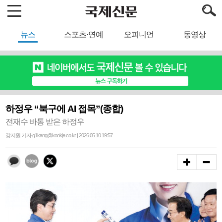
뉴스
스포츠·연예
오피니언
동영상
하정우 “북구에 AI 접목”(종합)
전재수 바통 받은 하정우
강지원 기자 g1kang@kookje.co.kr | 2026.05.10 19:57