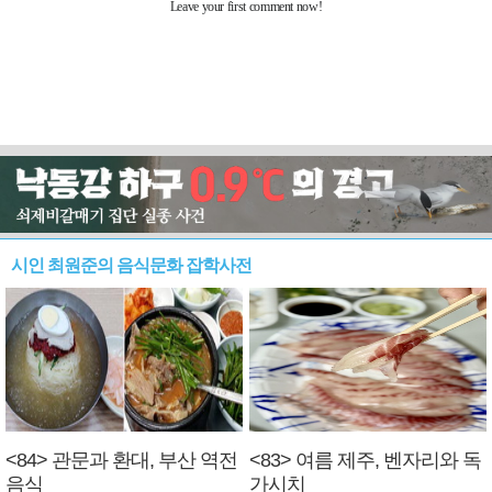
시인 최원준의 음식문화 잡학사전
<84> 관문과 환대, 부산 역전
<83> 여름 제주, 벤자리와 독
음식
가시치