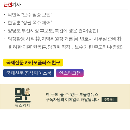
관련
기사
박민식 “보수 필승 보답”
한동훈 “정권 폭주 제어”
양당도 부산시장 후보도, 북갑에 명운 건다(종합)
의정활동 시작 韓, 지역위원장 거론 河, 변호사 사무실 준비 朴
‘화려한 귀환’ 한동훈, 당권파 직격…보수 개편 주도하나(종합)
국제신문 카카오플러스 친구
국제신문 공식 페이스북
인스타그램