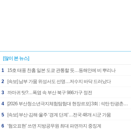
[많이 본 뉴스]
1
15호 태풍 찬홈 일본 도쿄 관통할 듯…동해안에 비 뿌리나
2
[속보] 남부 가뭄 위성서도 선명…저수지 바닥 드러났다
3
까마귀 탓?…폭염 속 부산 북구 986가구 정전
4
[2026 부산청소년극지체험탐험대 현장르포] 3회 : 석탄 탄광촌에서 북극 연구의 중심지로
5
[속보] 부산·김해·울주 ‘경계 단계’…전국 48개 시군 가뭄
6
‘혐오표현’ 쓰면 지방공무원 최대 파면까지 중징계