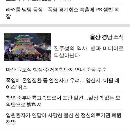
라커룸 냉탕 등장…폭염 경기취소 속출에 PS 셈법 복
잡
울산·경남 소식
진주성의 역사, 빛과 미디어로
되살아난다
마산 원도심 행정·주거복합단지 연내 준공 수순
폭염에 온열질환 등 안전사고 우려… 양산시, '어필 레
이스' 취소
창녕 중부내륙고속도로서 포탄 발견…살상력 없는 모
의탄으로 밝혀져
입원환자가 연달아 사망한 울산 한 정신의료기관 폐원
전망