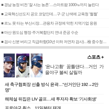
■ 경남 농정 비전 ‘잘 사는 농촌’…스마트팜 1000㏊까지 늘린다
■ 교육혁신선도지 공모 코앞인데…구·군 난색에 교육청 ‘쩔쩔’
■ 르노 못 타는 부산시장…관용차 규정에 막힌 지역기업 응원
■ 마산 원도심 행정·주거복합단지 연내 준공 수순
■ 검사 신분 버리고 직급하향(10년 이하 저연차 검사)…檢 중수청행 기피
스포츠 +
‘윤나고황’ 꿈틀댄다…거인 가
을야구 불씨 살릴까
새 축구협회장 선출 방식 윤곽…“선거인단 192→2만
명”
해체설 뒤집은 LIV 골프…새 투자자 확보 ‘기사회생’
프로야구 취소…11일부터 재개