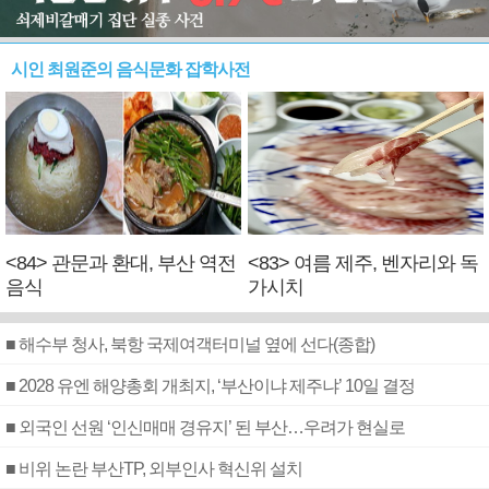
시인 최원준의 음식문화 잡학사전
<84> 관문과 환대, 부산 역전
<83> 여름 제주, 벤자리와 독
음식
가시치
■ 해수부 청사, 북항 국제여객터미널 옆에 선다(종합)
■ 2028 유엔 해양총회 개최지, ‘부산이냐 제주냐’ 10일 결정
■ 외국인 선원 ‘인신매매 경유지’ 된 부산…우려가 현실로
■ 비위 논란 부산TP, 외부인사 혁신위 설치