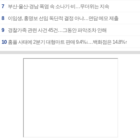
7
부산·울산·경남 폭염 속 소나기·비…무더위는 지속
8
이임생, 홍명보 선임 독단적 결정 아냐…면담 메모 제출
9
경찰가족 관련 사건 45건…그동안 파악조차 안해
10
홈플 사태에 2분기 대형마트 판매 9.4%↓…백화점은 14.8%↑