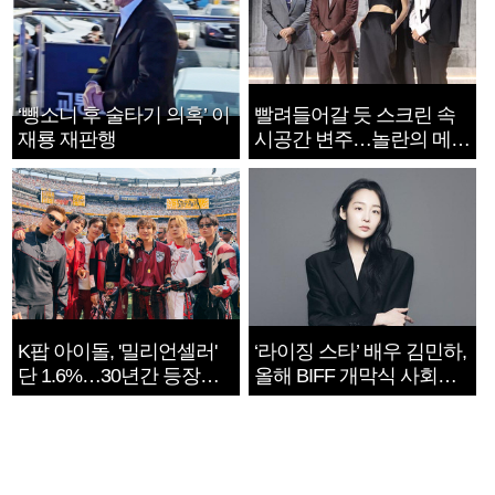
‘뺑소니 후 술타기 의혹’ 이
빨려들어갈 듯 스크린 속
재룡 재판행
시공간 변주…놀란의 메시
지는 ‘전쟁 속죄’
K팝 아이돌, '밀리언셀러'
‘라이징 스타’ 배우 김민하,
단 1.6%…30년간 등장
올해 BIFF 개막식 사회자
1182개팀 전수조사
확정