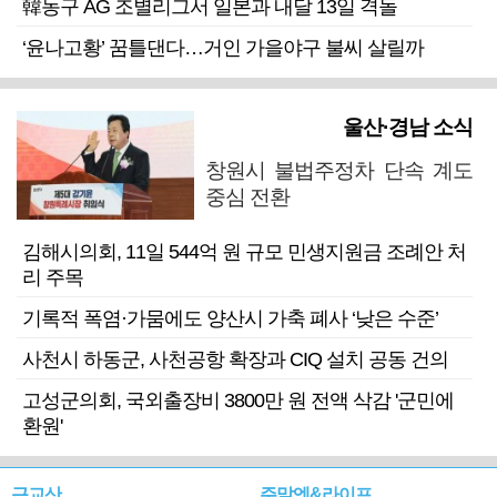
韓농구 AG 조별리그서 일본과 내달 13일 격돌
‘윤나고황’ 꿈틀댄다…거인 가을야구 불씨 살릴까
울산·경남 소식
창원시 불법주정차 단속 계도
중심 전환
김해시의회, 11일 544억 원 규모 민생지원금 조례안 처
리 주목
기록적 폭염·가뭄에도 양산시 가축 폐사 ‘낮은 수준’
사천시 하동군, 사천공항 확장과 CIQ 설치 공동 건의
고성군의회, 국외출장비 3800만 원 전액 삭감 '군민에
환원'
근교산
주말엔&라이프