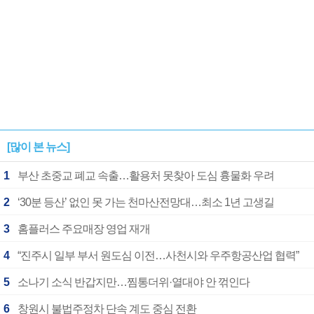
[많이 본 뉴스]
1
부산 초중교 폐교 속출…활용처 못찾아 도심 흉물화 우려
2
‘30분 등산’ 없인 못 가는 천마산전망대…최소 1년 고생길
3
홈플러스 주요매장 영업 재개
4
“진주시 일부 부서 원도심 이전…사천시와 우주항공산업 협력”
5
소나기 소식 반갑지만…찜통더위·열대야 안 꺾인다
6
창원시 불법주정차 단속 계도 중심 전환