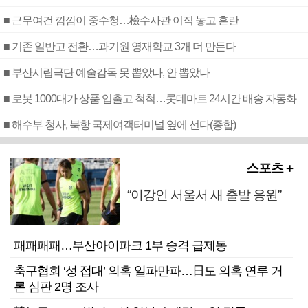
■ 근무여건 깜깜이 중수청…檢수사관 이직 놓고 혼란
■ 기존 일반고 전환…과기원 영재학교 3개 더 만든다
■ 부산시립극단 예술감독 못 뽑았나, 안 뽑았나
■ 로봇 1000대가 상품 입출고 척척…롯데마트 24시간 배송 자동화
■ 해수부 청사, 북항 국제여객터미널 옆에 선다(종합)
스포츠 +
“이강인 서울서 새 출발 응원”
패패패패…부산아이파크 1부 승격 급제동
축구협회 ‘성 접대’ 의혹 일파만파…日도 의혹 연루 거
론 심판 2명 조사