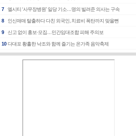
7
엘시티 ‘사무장병원’ 일당 기소…명의 빌려준 의사는 구속
8
인신매매 탈출하다 다친 외국인, 치료비 폭탄까지 맞을뻔
9
신고 없이 홍보·모집…민간임대조합 피해 주의보
10
다대포 황홀한 낙조와 함께 즐기는 온가족 음악축제