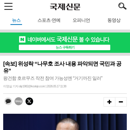
뉴스
스포츠·연예
오피니언
동영상
[속보] 위성락 “나무호 조사 내용 파악되면 국민과 공
유”
왕건함 호르무즈 작전 참여 가능성엔 “거기까진 일러”
이영실 기자 sily1982@kookje.co.kr | 2026.05.17 11:38