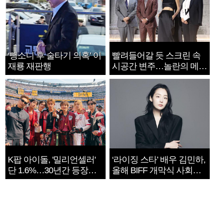
‘뺑소니 후 술타기 의혹’ 이
빨려들어갈 듯 스크린 속
재룡 재판행
시공간 변주…놀란의 메시
지는 ‘전쟁 속죄’
K팝 아이돌, '밀리언셀러'
‘라이징 스타’ 배우 김민하,
단 1.6%…30년간 등장
올해 BIFF 개막식 사회자
1182개팀 전수조사
확정