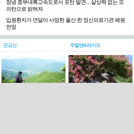
창녕 중부내륙고속도로서 포탄 발견…살상력 없는 모
의탄으로 밝혀져
입원환자가 연달아 사망한 울산 한 정신의료기관 폐원
전망
근교산
주말엔&라이프
근교산&그너머…상주·문경
폭염보다 더 뜨거워라…100
청화산~시루봉
일을 붉게 불태울 ‘선비정신’
피었네
PC버전
엑스
페이스북