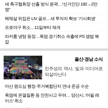
새 축구협회장 선출 방식 윤곽…“선거인단 192→2만
명”
해체설 뒤집은 LIV 골프…새 투자자 확보 ‘기사회생’
프로야구 취소…11일부터 재개
라커룸 냉탕 등장…폭염 경기취소 속출에 PS 셈법 복
잡
울산·경남 소식
진주성의 역사, 빛과 미디어로
되살아난다
마산 원도심 행정·주거복합단지 연내 준공 수순
폭염에 온열질환 등 안전사고 우려… 양산시, '어필 레
이스' 취소