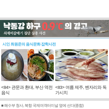
시인 최원준의 음식문화 잡학사전
<84> 관문과 환대, 부산 역전
<83> 여름 제주, 벤자리와 독
음식
가시치
■ 해수부 청사, 북항 국제여객터미널 옆에 선다(종합)