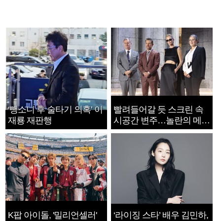
‘뺑소니 후 술타기 의혹’ 이
빨려들어갈 듯 스크린 속
재룡 재판행
시공간 변주…놀란의 메시
지는 ‘전쟁 속죄’
K팝 아이돌, '밀리언셀러'
‘라이징 스타’ 배우 김민하,