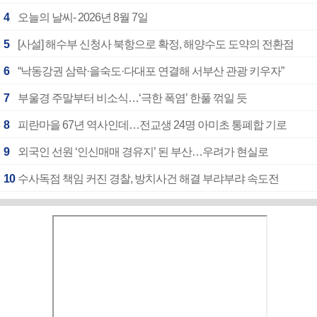
4
오늘의 날씨- 2026년 8월 7일
5
[사설] 해수부 신청사 북항으로 확정, 해양수도 도약의 전환점
6
“낙동강권 삼락·을숙도·다대포 연결해 서부산 관광 키우자”
7
부울경 주말부터 비소식…‘극한 폭염’ 한풀 꺾일 듯
8
피란마을 67년 역사인데…전교생 24명 아미초 통폐합 기로
9
외국인 선원 ‘인신매매 경유지’ 된 부산…우려가 현실로
10
수사독점 책임 커진 경찰, 방치사건 해결 부랴부랴 속도전