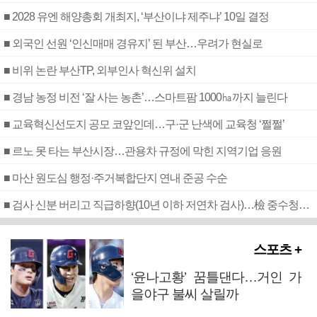
■ 2028 유엔 해양총회 개최지, ‘부산이냐 제주냐’ 10일 결정
■ 외국인 선원 ‘인신매매 경유지’ 된 부산…우려가 현실로
■ 비위 논란 부산TP, 외부인사 혁신위 설치
■ 경남 농정 비전 ‘잘 사는 농촌’…스마트팜 1000㏊까지 늘린다
■ 교육혁신선도지 공모 코앞인데…구·군 난색에 교육청 ‘쩔쩔’
■ 르노 못 타는 부산시장…관용차 규정에 막힌 지역기업 응원
■ 마산 원도심 행정·주거복합단지 연내 준공 수순
■ 검사 신분 버리고 직급하향(10년 이하 저연차 검사)…檢 중수청행 기피
스포츠 +
‘윤나고황’ 꿈틀댄다…거인 가
을야구 불씨 살릴까