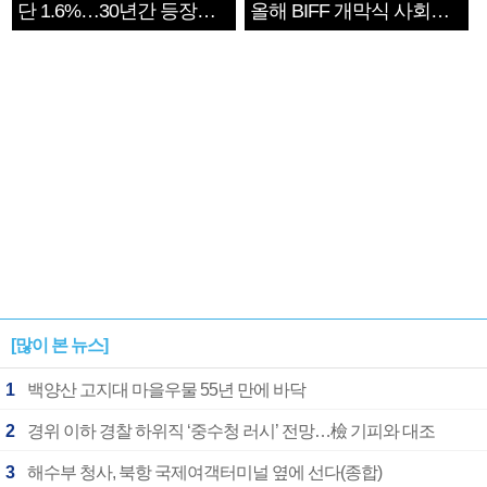
단 1.6%…30년간 등장
올해 BIFF 개막식 사회자
1182개팀 전수조사
확정
[많이 본 뉴스]
1
백양산 고지대 마을우물 55년 만에 바닥
2
경위 이하 경찰 하위직 ‘중수청 러시’ 전망…檢 기피와 대조
3
해수부 청사, 북항 국제여객터미널 옆에 선다(종합)