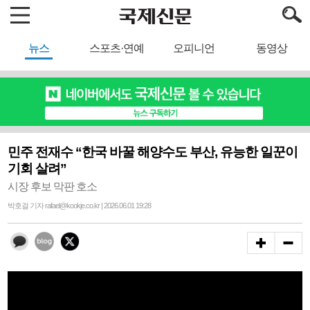
뉴스
스포츠·연예
오피니언
동영상
민주 전재수 “한국 바꿀 해양수도 부산, 유능한 일꾼이
기회 살려”
시장 후보 막판 호소
박호걸 기자 rafael@kookje.co.kr | 2026.06.01 19:28