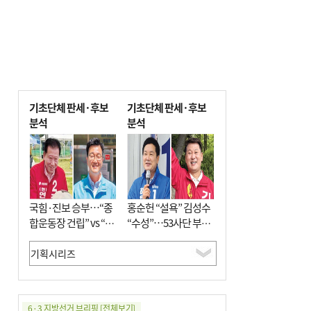
기초단체 판세·후보
기초단체 판세·후보
분석
분석
국힘·진보 승부…“종
홍순헌 “설욕” 김성수
합운동장 건립” vs “출
“수성”…53사단 부지
근 공공버스 도입”
개발엔 한 목소리
6·3 지방선거 브리핑
[전체보기]