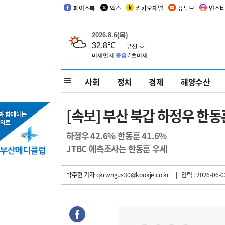
페이스북
엑스
카카오채널
유튜브
인스
사회
정치
경제
해양수산
[속보] 부산 북갑 하정우 한
하정우 42.6% 한동훈 41.6%
JTBC 예측조사는 한동훈 우세
박주현 기자
qkrwngus30@kookje.co.kr
| 입력 : 2026-06-0