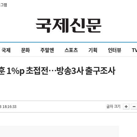
타그램
국제
문화
주말엔
스포츠
기획
인터뷰
T
동훈 1%p 초접전…방송3사 출구조사
3 18:16:33
글자 크기