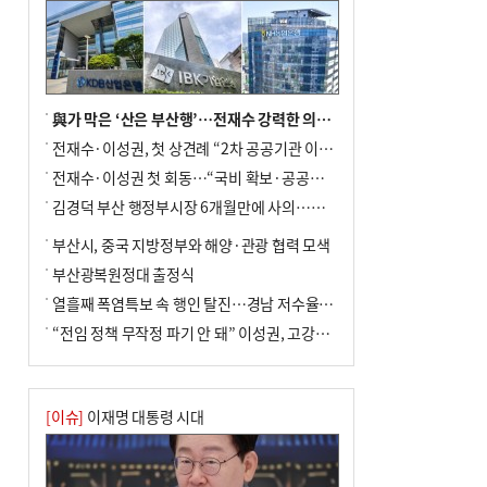
與가 막은 ‘산은 부산행’…전재수 강력한 의지 표명 없인 공염불
전재수·이성권, 첫 상견례 “2차 공공기관 이전 초당 협력”(종합)
전재수·이성권 첫 회동…“국비 확보·공공기관 이전 협력”
김경덕 부산 행정부시장 6개월만에 사의…후임 인선 촉각
부산시, 중국 지방정부와 해양·관광 협력 모색
부산광복원정대 출정식
열흘째 폭염특보 속 행인 탈진…경남 저수율 평년의 절반
“전임 정책 무작정 파기 안 돼” 이성권, 고강도 ‘전재수 견제’ 예고
[이슈]
이재명 대통령 시대