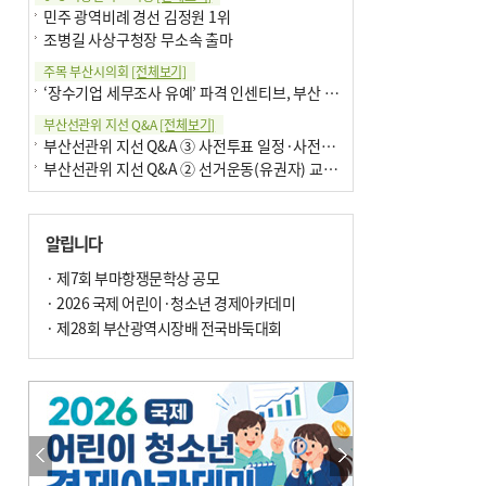
민주 광역비례 경선 김정원 1위
조병길 사상구청장 무소속 출마
주목 부산시의회
[전체보기]
‘장수기업 세무조사 유예’ 파격 인센티브, 부산 유출 막을까
부산선관위 지선 Q&A
[전체보기]
부산선관위 지선 Q&A ③ 사전투표 일정·사전투표함 보관
부산선관위 지선 Q&A ② 선거운동(유권자) 교육감투표용지
알립니다
· 제7회 부마항쟁문학상 공모
· 2026 국제 어린이·청소년 경제아카데미
· 제28회 부산광역시장배 전국바둑대회