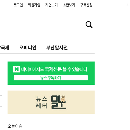
2
로그인
회원가입
지면보기
초판보기
구독신청
V국제
오피니언
부산말사전
오늘
이슈