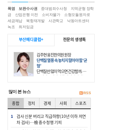
폭염
보완수사권
중대범죄수사청
지역균형 장학
금
산업은행 이전
소비자물가
소형모듈원자로
세금체납
북항재개발
사관학교
낙동아트센터
녹조
최저임금
부산메디클럽+
전문의 생생톡
김주현 웅진한의원 원장
단백질 열풍 속 놓치지 말아야 할 ‘균
형’
단백질만 많이 먹으면 건강할까. 요
즘 건강을 이야기할 때 빠지지 않는
키워드가 단백질이다. 헬스장을 다니
는 젊은 층부터 기초체력을 챙기려는
많이 본 뉴스
중·장년층까지 모두 “
종합
정치
경제
사회
스포츠
1
검사 신분 버리고 직급하향(10년 이하 저연
차 검사)…檢 중수청행 기피