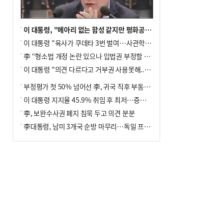
이 대통령, "메아리 없는 함성 같지만 평화공존책 계속해야"
이 대통령 "육사가 쿠데타 3번 벌여…사관학교 통합 신속히 추진"
李 “형소법 개정 논란 있으나 입법권 부정할 만큼은 아냐”(종합)
이 대통령 "의견 다르다고 거부권 사용못해.. 입법권 부정할 상황이라 보기 어려워"
부정평가 첫 50% 넘어선 李, 귀국 직후 부동산·증시 점검(종합)
이 대통령 지지율 45.9% 취임 후 최저…증시 폭락·연임 개헌 논란 영향
李, 보완수사권 폐지 침묵 두고 의견 분분
李대통령, 남미 3개국 순방 마무리…독일 프랑크푸르트 향해 출발