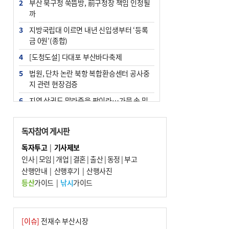
2
부산 북구청 쑥뜸방, 前구청장 책임 인정될
까
3
지방국립대 이르면 내년 신입생부터 ‘등록
금 0원’(종합)
4
[도청도설] 다대포 부산바다축제
5
법원, 단차 논란 북항 복합환승센터 공사중
지 관련 현장검증
6
지역 상권도 말라죽을 판이라…가뭄 속 밀
양물축제 강행 논란
7
통영시민 추석 전 35만 원 받는다
독자참여 게시판
8
부산 철강공장 50대 노동자 추락사
독자투고
|
기사제보
인사
|
모임
|
개업
|
결혼
|
출산
|
동정
|
부고
9
국힘 부산시당, ‘정이한 조력’ 시의원 윤리
산행안내
위에…‘한동훈 지지’도 신고접수
|
산행후기
|
산행사진
등산
가이드
|
낚시
가이드
10
탄소흡수력 높여 폭염 대응…부산 도시숲
지도 다시 그린다
[이슈]
전재수 부산시장