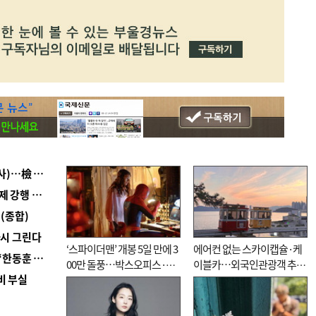
■ 검사 신분 버리고 직급하향(10년 이하 저연차 검사)…檢 중수청행 기피
■ 지역 상권도 말라죽을 판이라…가뭄 속 밀양물축제 강행 논란
(종합)
다시 그린다
‘스파이더맨’ 개봉 5일 만에 3
에어컨 없는 스카이캡슐·케
■ 국힘 부산시당, ‘정이한 조력’ 시의원 윤리위에…‘한동훈 지지’도 신고접수
00만 돌풍…박스오피스·예
이블카…외국인관광객 추억
비 부실
매율 동시 1위
대신 고역 될라