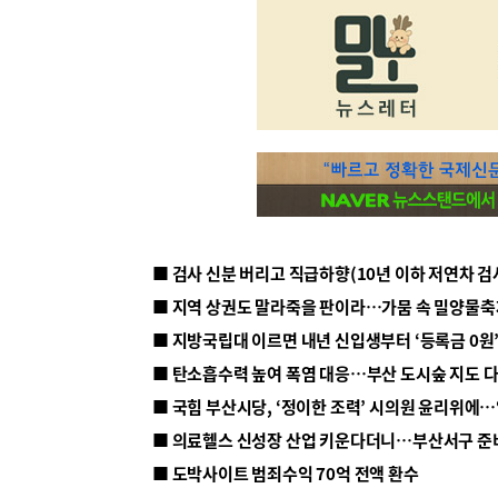
■ 지방국립대 이르면 내년 신입생부터 ‘등록금 0원’
■ 탄소흡수력 높여 폭염 대응…부산 도시숲 지도 
■ 의료헬스 신성장 산업 키운다더니…부산서구 준
■ 도박사이트 범죄수익 70억 전액 환수