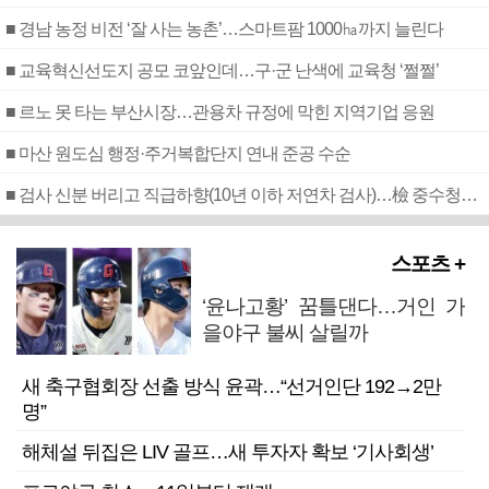
■ 경남 농정 비전 ‘잘 사는 농촌’…스마트팜 1000㏊까지 늘린다
■ 교육혁신선도지 공모 코앞인데…구·군 난색에 교육청 ‘쩔쩔’
■ 르노 못 타는 부산시장…관용차 규정에 막힌 지역기업 응원
■ 마산 원도심 행정·주거복합단지 연내 준공 수순
■ 검사 신분 버리고 직급하향(10년 이하 저연차 검사)…檢 중수청행 기피
스포츠 +
‘윤나고황’ 꿈틀댄다…거인 가
을야구 불씨 살릴까
새 축구협회장 선출 방식 윤곽…“선거인단 192→2만
명”
해체설 뒤집은 LIV 골프…새 투자자 확보 ‘기사회생’