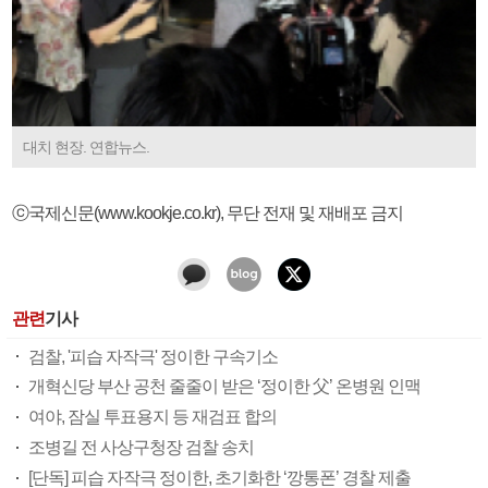
대치 현장. 연합뉴스.
ⓒ국제신문(www.kookje.co.kr), 무단 전재 및 재배포 금지
관련
기사
검찰, '피습 자작극' 정이한 구속기소
개혁신당 부산 공천 줄줄이 받은 ‘정이한 父’ 온병원 인맥
여야, 잠실 투표용지 등 재검표 합의
조병길 전 사상구청장 검찰 송치
[단독] 피습 자작극 정이한, 초기화한 ‘깡통폰’ 경찰 제출