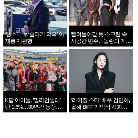
‘뺑소니 후 술타기 의혹’ 이
빨려들어갈 듯 스크린 속
재룡 재판행
시공간 변주…놀란의 메시
지는 ‘전쟁 속죄’
K팝 아이돌, '밀리언셀러'
‘라이징 스타’ 배우 김민하,
단 1.6%…30년간 등장
올해 BIFF 개막식 사회자
1182개팀 전수조사
확정