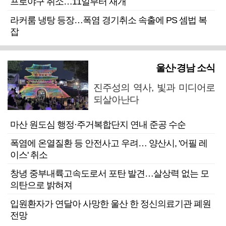
프로야구 취소…11일부터 재개
라커룸 냉탕 등장…폭염 경기취소 속출에 PS 셈법 복
잡
울산·경남 소식
진주성의 역사, 빛과 미디어로
되살아난다
마산 원도심 행정·주거복합단지 연내 준공 수순
폭염에 온열질환 등 안전사고 우려… 양산시, '어필 레
이스' 취소
창녕 중부내륙고속도로서 포탄 발견…살상력 없는 모
의탄으로 밝혀져
입원환자가 연달아 사망한 울산 한 정신의료기관 폐원
전망