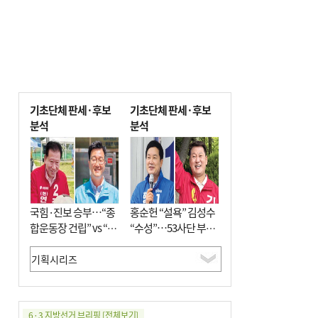
기초단체 판세·후보
기초단체 판세·후보
분석
분석
국힘·진보 승부…“종
홍순헌 “설욕” 김성수
합운동장 건립” vs “출
“수성”…53사단 부지
근 공공버스 도입”
개발엔 한 목소리
6·3 지방선거 브리핑
[전체보기]