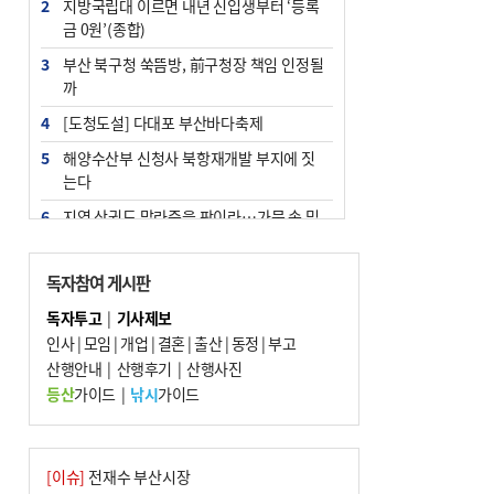
2
지방국립대 이르면 내년 신입생부터 ‘등록
금 0원’(종합)
3
부산 북구청 쑥뜸방, 前구청장 책임 인정될
까
4
[도청도설] 다대포 부산바다축제
5
해양수산부 신청사 북항재개발 부지에 짓
는다
6
지역 상권도 말라죽을 판이라…가뭄 속 밀
양물축제 강행 논란
7
법원, 단차 논란 북항 복합환승센터 공사중
독자참여 게시판
지 관련 현장검증
독자투고
|
기사제보
8
통영시민 추석 전 35만 원 받는다
인사
|
모임
|
개업
|
결혼
|
출산
|
동정
|
부고
9
산행안내
부산 철강공장 50대 노동자 추락사
|
산행후기
|
산행사진
등산
가이드
|
낚시
가이드
10
국힘 부산시당, ‘정이한 조력’ 시의원 윤리
위에…‘한동훈 지지’도 신고접수
[이슈]
전재수 부산시장