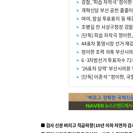
검찰, '피습 자작극' 정이
개혁신당 부산 공천 줄줄이 
여야, 잠실 투표용지 등 재
조병길 전 사상구청장 검찰
[단독] 피습 자작극 정이한,
44표차 통영시장 선거 재
정이한 조력 의혹 부산시의
6·3지방선거 투표자수 72
‘26표차 당락’ 부산시의원
[단독] 이준석 “정이한, 