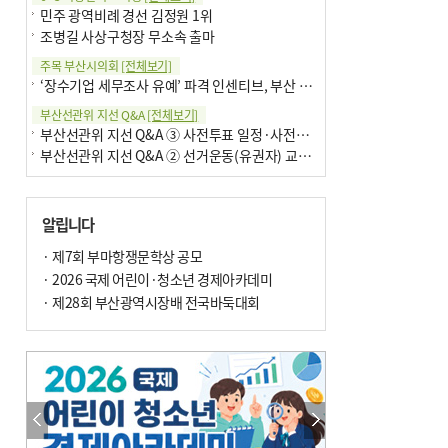
민주 광역비례 경선 김정원 1위
조병길 사상구청장 무소속 출마
주목 부산시의회
[전체보기]
‘장수기업 세무조사 유예’ 파격 인센티브, 부산 유출 막을까
부산선관위 지선 Q&A
[전체보기]
부산선관위 지선 Q&A ③ 사전투표 일정·사전투표함 보관
부산선관위 지선 Q&A ② 선거운동(유권자) 교육감투표용지
알립니다
· 제7회 부마항쟁문학상 공모
· 2026 국제 어린이·청소년 경제아카데미
· 제28회 부산광역시장배 전국바둑대회