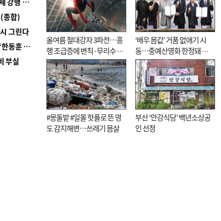
■ 지역 상권도 말라죽을 판이라…가뭄 속 밀양물축제 강행 논란
(종합)
다시 그린다
올여름 절대강자 3파전…흥
‘배우 몸값’ 거품 없애기 시
■ 국힘 부산시당, ‘정이한 조력’ 시의원 윤리위에…‘한동훈 지지’도 신고접수
행 조급증에 변칙·무리수 마
동…중예산영화 한정돼 실
비 부실
케팅도
효성 의문도
#몽돌밭 #일몰 핫플로 뜬 영
부산 ‘안강식당’ 백년소상공
도 감지해변…쓰레기 몸살
인 선정