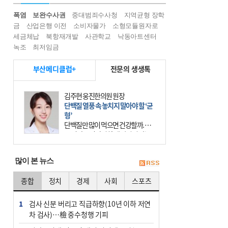
폭염
보완수사권
중대범죄수사청
지역균형 장학
금
산업은행 이전
소비자물가
소형모듈원자로
세금체납
북항재개발
사관학교
낙동아트센터
녹조
최저임금
부산메디클럽+
전문의 생생톡
김주현 웅진한의원 원장
단백질 열풍 속 놓치지 말아야 할 ‘균
형’
단백질만 많이 먹으면 건강할까. 요
즘 건강을 이야기할 때 빠지지 않는
키워드가 단백질이다. 헬스장을 다니
는 젊은 층부터 기초체력을 챙기려는
많이 본 뉴스
중·장년층까지 모두 “
종합
정치
경제
사회
스포츠
1
검사 신분 버리고 직급하향(10년 이하 저연
차 검사)…檢 중수청행 기피