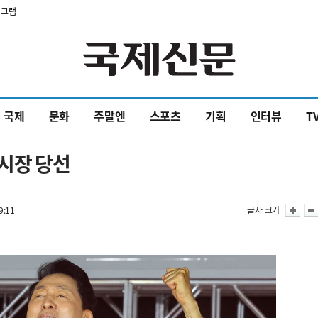
타그램
국제
문화
주말엔
스포츠
기획
인터뷰
T
울시장 당선
9:11
글자 크기