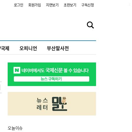
2
로그인
회원가입
지면보기
초판보기
구독신청
V국제
오피니언
부산말사전
오늘
이슈