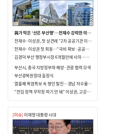
與가 막은 ‘산은 부산행’…전재수 강력한 의지 표명 없인 공염불
전재수·이성권, 첫 상견례 “2차 공공기관 이전 초당 협력”(종합)
전재수·이성권 첫 회동…“국비 확보·공공기관 이전 협력”
김경덕 부산 행정부시장 6개월만에 사의…후임 인선 촉각
부산시, 중국 지방정부와 해양·관광 협력 모색
부산광복원정대 출정식
열흘째 폭염특보 속 행인 탈진…경남 저수율 평년의 절반
“전임 정책 무작정 파기 안 돼” 이성권, 고강도 ‘전재수 견제’ 예고
[이슈]
이재명 대통령 시대