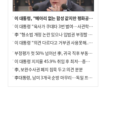
이 대통령, "메아리 없는 함성 같지만 평화공존책 계속해야"
이 대통령 "육사가 쿠데타 3번 벌여…사관학교 통합 신속히 추진"
李 “형소법 개정 논란 있으나 입법권 부정할 만큼은 아냐”(종합)
이 대통령 "의견 다르다고 거부권 사용못해.. 입법권 부정할 상황이라 보기 어려워"
부정평가 첫 50% 넘어선 李, 귀국 직후 부동산·증시 점검(종합)
이 대통령 지지율 45.9% 취임 후 최저…증시 폭락·연임 개헌 논란 영향
李, 보완수사권 폐지 침묵 두고 의견 분분
李대통령, 남미 3개국 순방 마무리…독일 프랑크푸르트 향해 출발