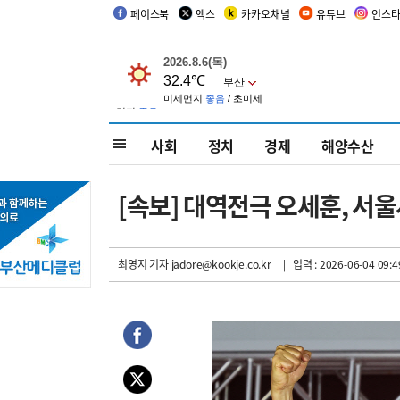
페이스북
엑스
카카오채널
유튜브
인스
사회
정치
경제
해양수산
[속보] 대역전극 오세훈, 서
최영지 기자
jadore@kookje.co.kr
| 입력 : 2026-06-04 09:4