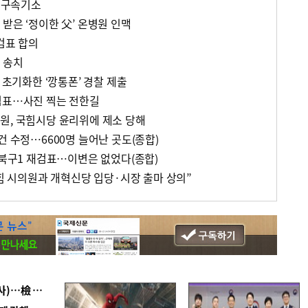
한 구속기소
받은 ‘정이한 父’ 온병원 인맥
검표 합의
 송치
 초기화한 ‘깡통폰’ 경찰 제출
검표…사진 찍는 전한길
원, 국힘시당 윤리위에 제소 당해
건 수정…6600명 늘어난 곳도(종합)
 북구1 재검표…이변은 없었다(종합)
국힘 시의원과 개혁신당 입당·시장 출마 상의”
■ 검사 신분 버리고 직급하향(10년 이하 저연차 검사)…檢 중수청행 기피