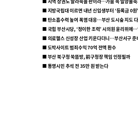
■ 지방국립대 이르면 내년 신입생부터 ‘등록금 0원’
■ 탄소흡수력 높여 폭염 대응…부산 도시숲 지도 
■ 의료헬스 신성장 산업 키운다더니…부산서구 준
■ 도박사이트 범죄수익 70억 전액 환수
■ 부산 북구청 쑥뜸방, 前구청장 책임 인정될까
■ 통영시민 추석 전 35만 원 받는다