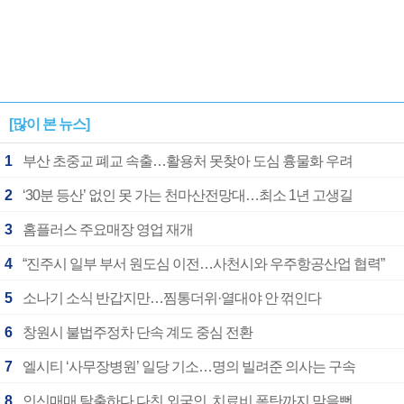
[많이 본 뉴스]
1
부산 초중교 폐교 속출…활용처 못찾아 도심 흉물화 우려
2
‘30분 등산’ 없인 못 가는 천마산전망대…최소 1년 고생길
3
홈플러스 주요매장 영업 재개
4
“진주시 일부 부서 원도심 이전…사천시와 우주항공산업 협력”
5
소나기 소식 반갑지만…찜통더위·열대야 안 꺾인다
6
창원시 불법주정차 단속 계도 중심 전환
7
엘시티 ‘사무장병원’ 일당 기소…명의 빌려준 의사는 구속
8
인신매매 탈출하다 다친 외국인, 치료비 폭탄까지 맞을뻔