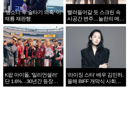
‘뺑소니 후 술타기 의혹’ 이
빨려들어갈 듯 스크린 속
재룡 재판행
시공간 변주…놀란의 메시
지는 ‘전쟁 속죄’
K팝 아이돌, '밀리언셀러'
‘라이징 스타’ 배우 김민하,
단 1.6%…30년간 등장
올해 BIFF 개막식 사회자
1182개팀 전수조사
확정