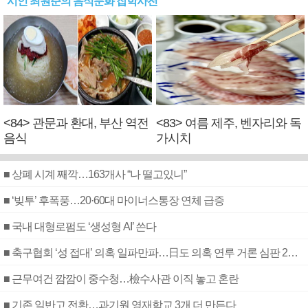
시인 최원준의 음식문화 잡학사전
<84> 관문과 환대, 부산 역전
<83> 여름 제주, 벤자리와 독
음식
가시치
■ 상폐 시계 째깍…163개사 “나 떨고있니”
■ ‘빚투’ 후폭풍…20·60대 마이너스통장 연체 급증
■ 국내 대형로펌도 ‘생성형 AI’ 쓴다
■ 축구협회 ‘성 접대’ 의혹 일파만파…日도 의혹 연루 거론 심판 2명 조사
■ 근무여건 깜깜이 중수청…檢수사관 이직 놓고 혼란
■ 기존 일반고 전환…과기원 영재학교 3개 더 만든다