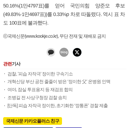
50.16%(1만4797표)를 얻어 국민의힘 양준모 후보
(49.83%·1만4697표))를 0.33%p 차로 따돌렸다. 역시 표 차
도 100표에 불과했다.
ⓒ국제신문(www.kookje.co.kr), 무단 전재 및 재배포 금지
관련
기사
검찰, '피습 자작극' 정이한 구속기소
개혁신당 부산 공천 줄줄이 받은 ‘정이한 父’ 온병원 인맥
여야, 잠실 투표용지 등 재검표 합의
조병길 전 사상구청장 검찰 송치
[단독] 피습 자작극 정이한, 초기화한 ‘깡통폰’ 경찰 제출
국제신문 카카오플러스 친구