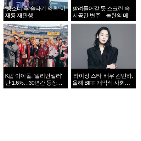
‘뺑소니 후 술타기 의혹’ 이
빨려들어갈 듯 스크린 속
재룡 재판행
시공간 변주…놀란의 메시
지는 ‘전쟁 속죄’
K팝 아이돌, '밀리언셀러'
‘라이징 스타’ 배우 김민하,
단 1.6%…30년간 등장
올해 BIFF 개막식 사회자
1182개팀 전수조사
확정