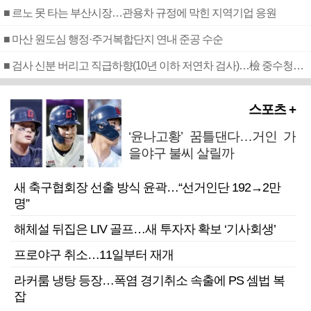
■ 르노 못 타는 부산시장…관용차 규정에 막힌 지역기업 응원
■ 마산 원도심 행정·주거복합단지 연내 준공 수순
■ 검사 신분 버리고 직급하향(10년 이하 저연차 검사)…檢 중수청행 기피
스포츠 +
‘윤나고황’ 꿈틀댄다…거인 가
을야구 불씨 살릴까
새 축구협회장 선출 방식 윤곽…“선거인단 192→2만
명”
해체설 뒤집은 LIV 골프…새 투자자 확보 ‘기사회생’
프로야구 취소…11일부터 재개
라커룸 냉탕 등장…폭염 경기취소 속출에 PS 셈법 복
잡