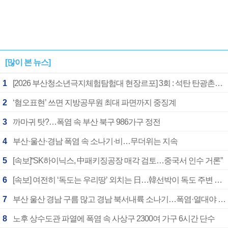
[많이 본 뉴스]
1
[2026 부산청소년극지체험탐험대 현장르포] 3회 : 석탄 탄광촌에서 북극 연구의 중심지로
2
‘혐오표현’ 쓰면 지방공무원 최대 파면까지 중징계
3
까마귀 탓?…폭염 속 부산 북구 986가구 정전
4
부산·울산·경남 폭염 속 소나기·비…무더위는 지속
5
[속보]“SK하이닉스, 中패키징공장 매각 검토…중국서 인수 거론”
6
[속보] 여전히 ‘독도는 우리땅’ 외치는 日…韓선박이 독도 주변 해양조사 활동하자 반발
7
부산 울산 경남 구름 많고 경남 북서내륙 소나기…폭염·열대야 계속
8
노후 상수도관 파열에 폭염 속 사상구 2300여 가구 6시간 단수