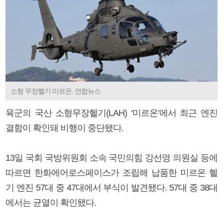
소형 무장헬기 미르온. 연합뉴스
육군의 국산 소형무장헬기(LAH) ‘미르온’에서 최근 엔진
결함이 확인돼 비행이 중단됐다.
13일 국회 국방위원회 소속 국민의힘 강선영 의원실 등에
따르면 한화에어로스페이스가 조립해 납품한 미르온 헬
기 엔진 57대 중 47대에서 부식이 발견됐다. 57대 중 38대
에서는 균열이 확인됐다.