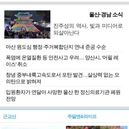
울산·경남 소식
진주성의 역사, 빛과 미디어로
되살아난다
마산 원도심 행정·주거복합단지 연내 준공 수순
폭염에 온열질환 등 안전사고 우려… 양산시, '어필 레
이스' 취소
창녕 중부내륙고속도로서 포탄 발견…살상력 없는 모
의탄으로 밝혀져
입원환자가 연달아 사망한 울산 한 정신의료기관 폐원
전망
근교산
주말엔&라이프