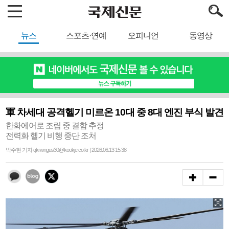
뉴스
스포츠·연예
오피니언
동영상
軍 차세대 공격헬기 미르온 10대 중 8대 엔진 부식 발견
한화에어로 조립 중 결함 추정
전력화 헬기 비행 중단 조처
박주현 기자 qkrwngus30@kookje.co.kr | 2026.06.13 15:38