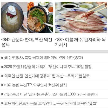
<84> 관문과 환대, 부산 역전
<83> 여름 제주, 벤자리와 독
음식
가시치
■ 해수부 청사, 북항 국제여객터미널 옆에 선다(종합)
■ 2028 유엔 해양총회 개최지, ‘부산이냐 제주냐’ 10일 결정
■ 외국인 선원 ‘인신매매 경유지’ 된 부산…우려가 현실로
■ 비위 논란 부산TP, 외부인사 혁신위 설치
■ 경남 농정 비전 ‘잘 사는 농촌’…스마트팜 1000㏊까지 늘린다
■ 교육혁신선도지 공모 코앞인데…구·군 난색에 교육청 ‘쩔쩔’