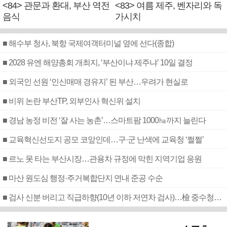
<84> 관문과 환대, 부산 역전
<83> 여름 제주, 벤자리와 독
음식
가시치
■ 해수부 청사, 북항 국제여객터미널 옆에 선다(종합)
■ 2028 유엔 해양총회 개최지, ‘부산이냐 제주냐’ 10일 결정
■ 외국인 선원 ‘인신매매 경유지’ 된 부산…우려가 현실로
■ 비위 논란 부산TP, 외부인사 혁신위 설치
■ 경남 농정 비전 ‘잘 사는 농촌’…스마트팜 1000㏊까지 늘린다
■ 교육혁신선도지 공모 코앞인데…구·군 난색에 교육청 ‘쩔쩔’
■ 르노 못 타는 부산시장…관용차 규정에 막힌 지역기업 응원
■ 마산 원도심 행정·주거복합단지 연내 준공 수순
■ 검사 신분 버리고 직급하향(10년 이하 저연차 검사)…檢 중수청행 기피