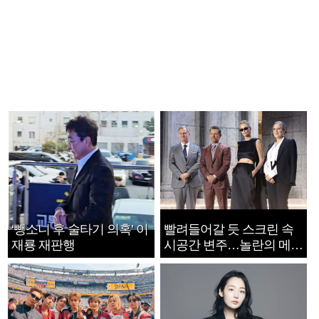
‘뺑소니 후 술타기 의혹’ 이
빨려들어갈 듯 스크린 속
재룡 재판행
시공간 변주…놀란의 메시
지는 ‘전쟁 속죄’