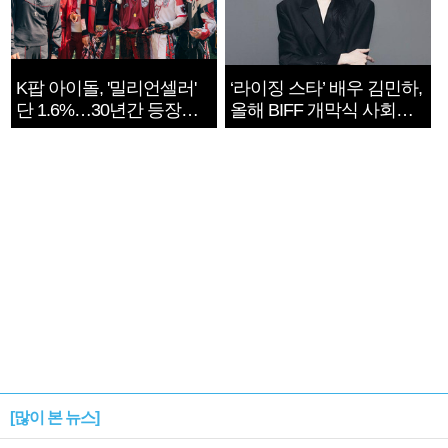
K팝 아이돌, '밀리언셀러'
‘라이징 스타’ 배우 김민하,
단 1.6%…30년간 등장
올해 BIFF 개막식 사회자
1182개팀 전수조사
확정
[많이 본 뉴스]