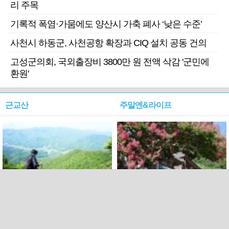
리 주목
기록적 폭염·가뭄에도 양산시 가축 폐사 ‘낮은 수준’
사천시 하동군, 사천공항 확장과 CIQ 설치 공동 건의
고성군의회, 국외출장비 3800만 원 전액 삭감 '군민에
환원'
근교산
주말엔&라이프
근교산&그너머…상주·문경
폭염보다 더 뜨거워라…100
청화산~시루봉
일을 붉게 불태울 ‘선비정신’
피었네