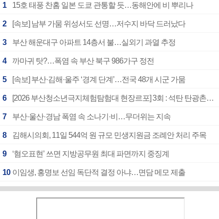
1
15호 태풍 찬홈 일본 도쿄 관통할 듯…동해안에 비 뿌리나
2
[속보] 남부 가뭄 위성서도 선명…저수지 바닥 드러났다
3
부산 해운대구 아파트 14층서 불…실외기 과열 추정
4
까마귀 탓?…폭염 속 부산 북구 986가구 정전
5
[속보] 부산·김해·울주 ‘경계 단계’…전국 48개 시군 가뭄
6
[2026 부산청소년극지체험탐험대 현장르포] 3회 : 석탄 탄광촌에서 북극 연구의 중심지로
7
부산·울산·경남 폭염 속 소나기·비…무더위는 지속
8
김해시의회, 11일 544억 원 규모 민생지원금 조례안 처리 주목
9
‘혐오표현’ 쓰면 지방공무원 최대 파면까지 중징계
10
이임생, 홍명보 선임 독단적 결정 아냐…면담 메모 제출