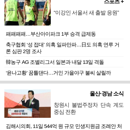
스포츠 +
“이강인 서울서 새 출발 응원”
패패패패…부산아이파크 1부 승격 급제동
축구협회 ‘성 접대’ 의혹 일파만파…日도 의혹 연루 거
론 심판 2명 조사
韓농구 AG 조별리그서 일본과 내달 13일 격돌
‘윤나고황’ 꿈틀댄다…거인 가을야구 불씨 살릴까
울산·경남 소식
창원시 불법주정차 단속 계도
중심 전환
김해시의회, 11일 544억 원 규모 민생지원금 조례안 처