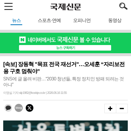
뉴스
스포츠·연예
오피니언
동영상
[속보] 장동혁 "목표 전국 재선거"…오세훈 “자리보전
용 구호 멈춰야”
SNS에 글 올려 비판…“2030 청년들, 특정 정치인 방패 되려는 것
아냐”
이영실 기자 sily1982@kookje.co.kr | 2026.06.16 11:55