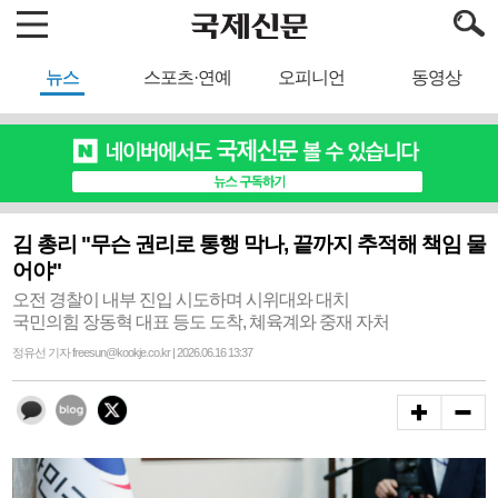
뉴스
스포츠·연예
오피니언
동영상
김 총리 "무슨 권리로 통행 막나, 끝까지 추적해 책임 물
어야"
오전 경찰이 내부 진입 시도하며 시위대와 대치
국민의힘 장동혁 대표 등도 도착, 쳬육계와 중재 자처
정유선 기자 freesun@kookje.co.kr | 2026.06.16 13:37