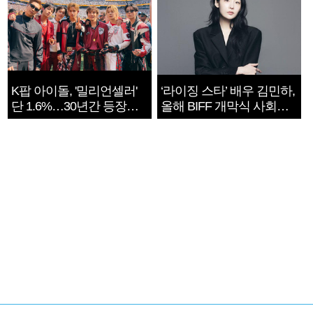
K팝 아이돌, '밀리언셀러'
‘라이징 스타’ 배우 김민하,
단 1.6%…30년간 등장
올해 BIFF 개막식 사회자
1182개팀 전수조사
확정