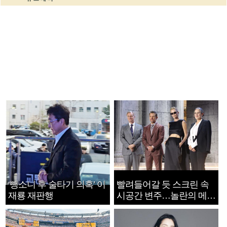
‘뺑소니 후 술타기 의혹’ 이
빨려들어갈 듯 스크린 속
재룡 재판행
시공간 변주…놀란의 메시
지는 ‘전쟁 속죄’