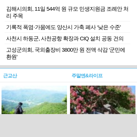
김해시의회, 11일 544억 원 규모 민생지원금 조례안 처
리 주목
기록적 폭염·가뭄에도 양산시 가축 폐사 ‘낮은 수준’
사천시 하동군, 사천공항 확장과 CIQ 설치 공동 건의
고성군의회, 국외출장비 3800만 원 전액 삭감 '군민에
환원'
근교산
주말엔&라이프
근교산&그너머…상주·문경
폭염보다 더 뜨거워라…100