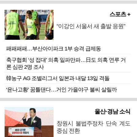
스포츠 +
“이강인 서울서 새 출발 응원”
패패패패…부산아이파크 1부 승격 급제동
축구협회 ‘성 접대’ 의혹 일파만파…日도 의혹 연루 거
론 심판 2명 조사
韓농구 AG 조별리그서 일본과 내달 13일 격돌
‘윤나고황’ 꿈틀댄다…거인 가을야구 불씨 살릴까
울산·경남 소식
창원시 불법주정차 단속 계도
중심 전환