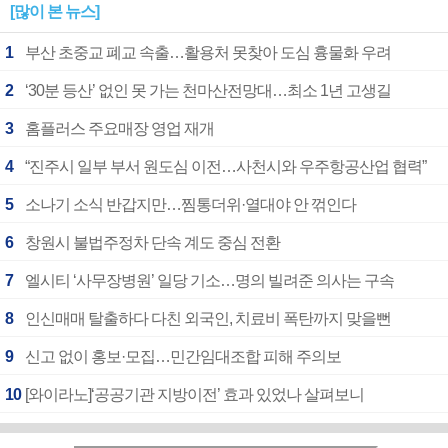
[많이 본 뉴스]
1
부산 초중교 폐교 속출…활용처 못찾아 도심 흉물화 우려
2
‘30분 등산’ 없인 못 가는 천마산전망대…최소 1년 고생길
3
홈플러스 주요매장 영업 재개
4
“진주시 일부 부서 원도심 이전…사천시와 우주항공산업 협력”
5
소나기 소식 반갑지만…찜통더위·열대야 안 꺾인다
6
창원시 불법주정차 단속 계도 중심 전환
7
엘시티 ‘사무장병원’ 일당 기소…명의 빌려준 의사는 구속
8
인신매매 탈출하다 다친 외국인, 치료비 폭탄까지 맞을뻔
9
신고 없이 홍보·모집…민간임대조합 피해 주의보
10
[와이라노]‘공공기관 지방이전’ 효과 있었나 살펴보니