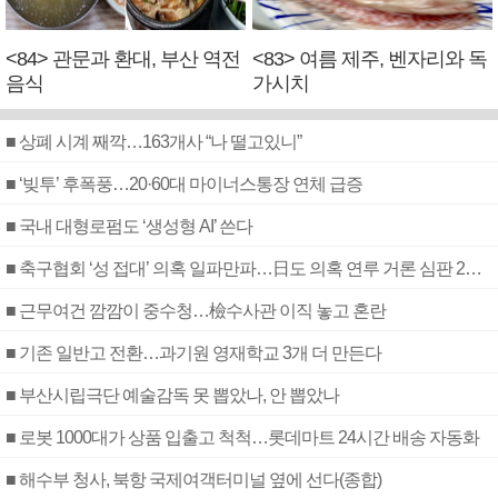
<84> 관문과 환대, 부산 역전
<83> 여름 제주, 벤자리와 독
음식
가시치
■ 상폐 시계 째깍…163개사 “나 떨고있니”
■ ‘빚투’ 후폭풍…20·60대 마이너스통장 연체 급증
■ 국내 대형로펌도 ‘생성형 AI’ 쓴다
■ 축구협회 ‘성 접대’ 의혹 일파만파…日도 의혹 연루 거론 심판 2명 조사
■ 근무여건 깜깜이 중수청…檢수사관 이직 놓고 혼란
■ 기존 일반고 전환…과기원 영재학교 3개 더 만든다
■ 부산시립극단 예술감독 못 뽑았나, 안 뽑았나
■ 로봇 1000대가 상품 입출고 척척…롯데마트 24시간 배송 자동화
■ 해수부 청사, 북항 국제여객터미널 옆에 선다(종합)