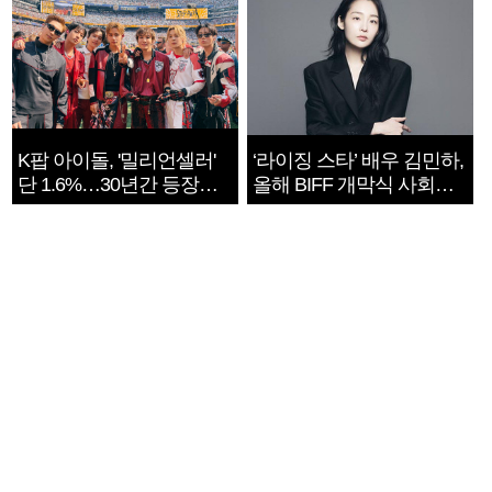
K팝 아이돌, '밀리언셀러'
‘라이징 스타’ 배우 김민하,
단 1.6%…30년간 등장
올해 BIFF 개막식 사회자
1182개팀 전수조사
확정