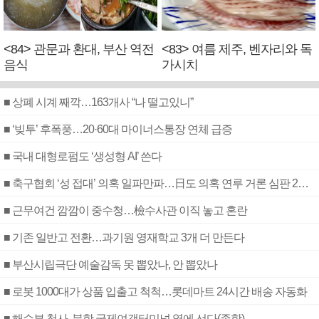
<84> 관문과 환대, 부산 역전
<83> 여름 제주, 벤자리와 독
음식
가시치
■ 상폐 시계 째깍…163개사 “나 떨고있니”
■ ‘빚투’ 후폭풍…20·60대 마이너스통장 연체 급증
■ 국내 대형로펌도 ‘생성형 AI’ 쓴다
■ 축구협회 ‘성 접대’ 의혹 일파만파…日도 의혹 연루 거론 심판 2명 조사
■ 근무여건 깜깜이 중수청…檢수사관 이직 놓고 혼란
■ 기존 일반고 전환…과기원 영재학교 3개 더 만든다
■ 부산시립극단 예술감독 못 뽑았나, 안 뽑았나
■ 로봇 1000대가 상품 입출고 척척…롯데마트 24시간 배송 자동화
■ 해수부 청사, 북항 국제여객터미널 옆에 선다(종합)