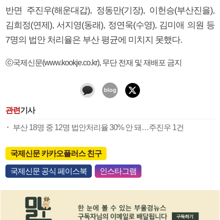
반면 주진우(해운대갑), 정동만(기장), 이헌승(부산진을),
김희정(연제), 서지영(동래), 정연욱(수영), 김미애 의원 등
7명의 법안 처리율은 부산 평균에 미치지 못했다.
ⓒ국제신문(www.kookje.co.kr), 무단 전재 및 재배포 금지
관련
기사
부산 18명 중 12명 법안처리율 30% 안 돼…주진우 1건
국제신문 카카오플러스 친구
국제신문 공식 페이스북
인스타그램