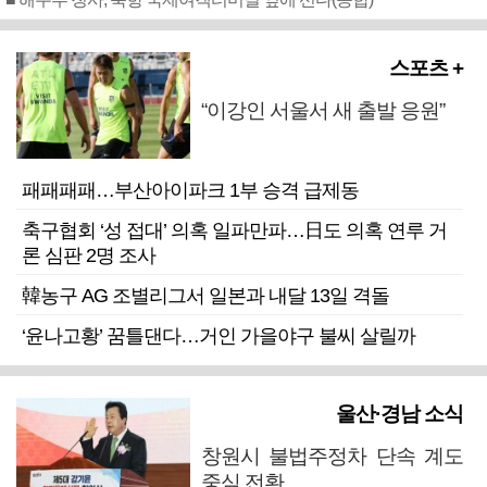
스포츠 +
“이강인 서울서 새 출발 응원”
패패패패…부산아이파크 1부 승격 급제동
축구협회 ‘성 접대’ 의혹 일파만파…日도 의혹 연루 거
론 심판 2명 조사
韓농구 AG 조별리그서 일본과 내달 13일 격돌
‘윤나고황’ 꿈틀댄다…거인 가을야구 불씨 살릴까
울산·경남 소식
창원시 불법주정차 단속 계도
중심 전환