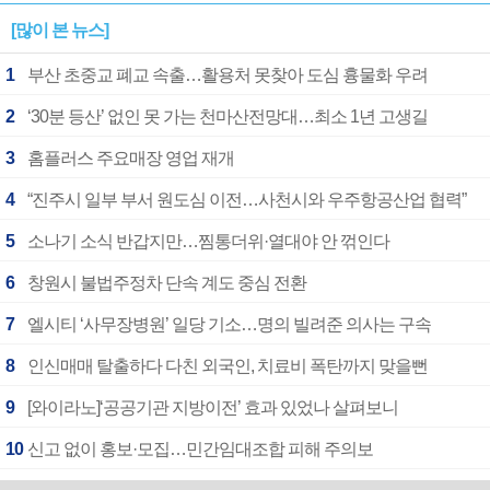
[많이 본 뉴스]
1
부산 초중교 폐교 속출…활용처 못찾아 도심 흉물화 우려
2
‘30분 등산’ 없인 못 가는 천마산전망대…최소 1년 고생길
3
홈플러스 주요매장 영업 재개
4
“진주시 일부 부서 원도심 이전…사천시와 우주항공산업 협력”
5
소나기 소식 반갑지만…찜통더위·열대야 안 꺾인다
6
창원시 불법주정차 단속 계도 중심 전환
7
엘시티 ‘사무장병원’ 일당 기소…명의 빌려준 의사는 구속
8
인신매매 탈출하다 다친 외국인, 치료비 폭탄까지 맞을뻔
9
[와이라노]‘공공기관 지방이전’ 효과 있었나 살펴보니
10
신고 없이 홍보·모집…민간임대조합 피해 주의보