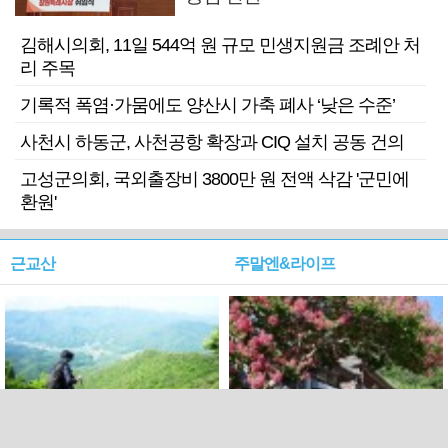
김해시의회, 11일 544억 원 규모 민생지원금 조례안 처
리 주목
기록적 폭염·가뭄에도 양산시 가축 폐사 ‘낮은 수준’
사천시 하동군, 사천공항 확장과 CIQ 설치 공동 건의
고성군의회, 국외출장비 3800만 원 전액 삭감 '군민에
환원'
근교산
주말엔&라이프