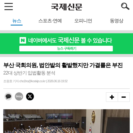
뉴스
스포츠·연예
오피니언
동영상
부산 국회의원, 법안발의 활발했지만 가결률은 부진
22대 상반기 입법활동 분석
조원호 기자 cho1ho@kookje.co.kr | 2026.06.16 19:32