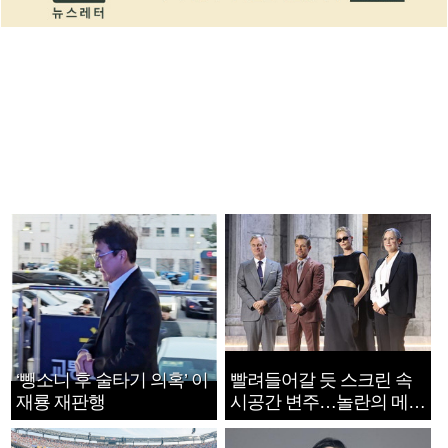
‘뺑소니 후 술타기 의혹’ 이
빨려들어갈 듯 스크린 속
재룡 재판행
시공간 변주…놀란의 메시
지는 ‘전쟁 속죄’