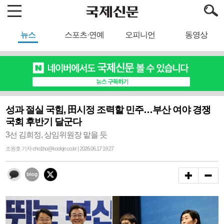
뉴스
스포츠·연예
오피니언
동영상
성과 절실 국힘, 田시정 조력할 민주…부산 여야 경쟁
국회 후반기 달군다
3선 김희정, 상임위원장 맡을 듯
조원호 기자 cho1ho@kookje.co.kr | 2026.06.17 19:27