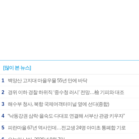
[많이 본 뉴스]
1
백양산 고지대 마을우물 55년 만에 바닥
2
경위 이하 경찰 하위직 ‘중수청 러시’ 전망…檢 기피와 대조
3
해수부 청사, 북항 국제여객터미널 옆에 선다(종합)
4
“낙동강권 삼락·을숙도·다대포 연결해 서부산 관광 키우자”
5
피란마을 67년 역사인데…전교생 24명 아미초 통폐합 기로