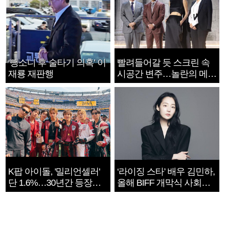
‘뺑소니 후 술타기 의혹’ 이
빨려들어갈 듯 스크린 속
재룡 재판행
시공간 변주…놀란의 메시
지는 ‘전쟁 속죄’
K팝 아이돌, '밀리언셀러'
‘라이징 스타’ 배우 김민하,
단 1.6%…30년간 등장
올해 BIFF 개막식 사회자
1182개팀 전수조사
확정