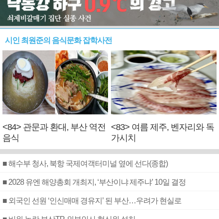
시인 최원준의 음식문화 잡학사전
<84> 관문과 환대, 부산 역전
<83> 여름 제주, 벤자리와 독
음식
가시치
■ 해수부 청사, 북항 국제여객터미널 옆에 선다(종합)
■ 2028 유엔 해양총회 개최지, ‘부산이냐 제주냐’ 10일 결정
■ 외국인 선원 ‘인신매매 경유지’ 된 부산…우려가 현실로