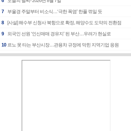
6
오늘의 날씨- 2026년 8월 7일
7
부울경 주말부터 비소식…‘극한 폭염’ 한풀 꺾일 듯
8
[사설] 해수부 신청사 북항으로 확정, 해양수도 도약의 전환점
9
외국인 선원 ‘인신매매 경유지’ 된 부산…우려가 현실로
10
르노 못 타는 부산시장…관용차 규정에 막힌 지역기업 응원