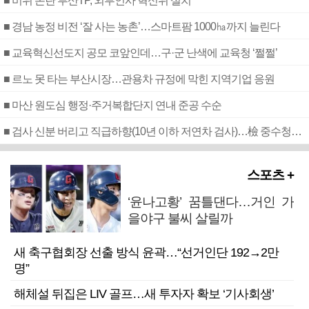
■ 비위 논란 부산TP, 외부인사 혁신위 설치
■ 경남 농정 비전 ‘잘 사는 농촌’…스마트팜 1000㏊까지 늘린다
■ 교육혁신선도지 공모 코앞인데…구·군 난색에 교육청 ‘쩔쩔’
■ 르노 못 타는 부산시장…관용차 규정에 막힌 지역기업 응원
■ 마산 원도심 행정·주거복합단지 연내 준공 수순
■ 검사 신분 버리고 직급하향(10년 이하 저연차 검사)…檢 중수청행 기피
스포츠 +
‘윤나고황’ 꿈틀댄다…거인 가
을야구 불씨 살릴까
새 축구협회장 선출 방식 윤곽…“선거인단 192→2만
명”
해체설 뒤집은 LIV 골프…새 투자자 확보 ‘기사회생’