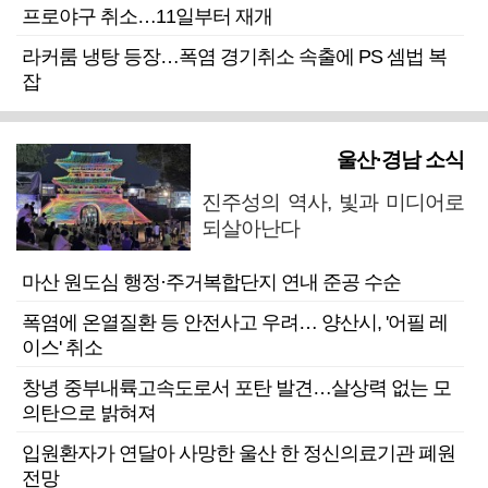
프로야구 취소…11일부터 재개
라커룸 냉탕 등장…폭염 경기취소 속출에 PS 셈법 복
잡
울산·경남 소식
진주성의 역사, 빛과 미디어로
되살아난다
마산 원도심 행정·주거복합단지 연내 준공 수순
폭염에 온열질환 등 안전사고 우려… 양산시, '어필 레
이스' 취소
창녕 중부내륙고속도로서 포탄 발견…살상력 없는 모
의탄으로 밝혀져
입원환자가 연달아 사망한 울산 한 정신의료기관 폐원
전망