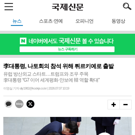
뉴스
스포츠·연예
오피니언
동영상
李대통령, 나토회의 참석 위해 튀르키예로 출발
유럽 방산외교 스타트…트럼프와 조우 주목
李대통령 “G7 이어 세계평화·안보에 韓 역할 확대”
이영실 기자 sily1982@kookje.co.kr | 2026.07.07 10:19