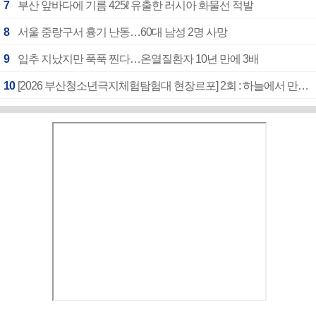
7
부산 앞바다에 기름 425ℓ 유출한 러시아 화물선 적발
8
서울 중랑구서 흉기 난동…60대 남성 2명 사망
9
입추 지났지만 푹푹 찐다…온열질환자 10년 만에 3배
10
[2026 부산청소년극지체험탐험대 현장르포] 2회 : 하늘에서 만난 얼음의 나라