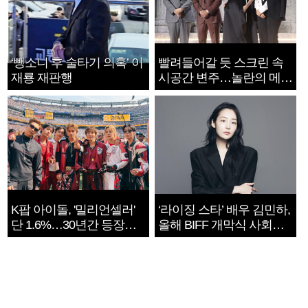
‘뺑소니 후 술타기 의혹’ 이
빨려들어갈 듯 스크린 속
재룡 재판행
시공간 변주…놀란의 메시
지는 ‘전쟁 속죄’
K팝 아이돌, '밀리언셀러'
‘라이징 스타’ 배우 김민하,
단 1.6%…30년간 등장
올해 BIFF 개막식 사회자
1182개팀 전수조사
확정