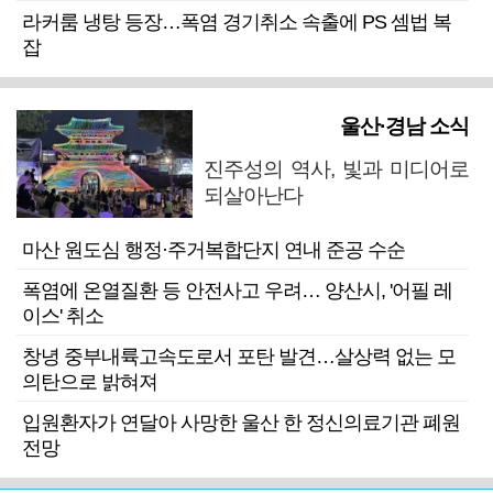
라커룸 냉탕 등장…폭염 경기취소 속출에 PS 셈법 복
잡
울산·경남 소식
진주성의 역사, 빛과 미디어로
되살아난다
마산 원도심 행정·주거복합단지 연내 준공 수순
폭염에 온열질환 등 안전사고 우려… 양산시, '어필 레
이스' 취소
창녕 중부내륙고속도로서 포탄 발견…살상력 없는 모
의탄으로 밝혀져
입원환자가 연달아 사망한 울산 한 정신의료기관 폐원
전망