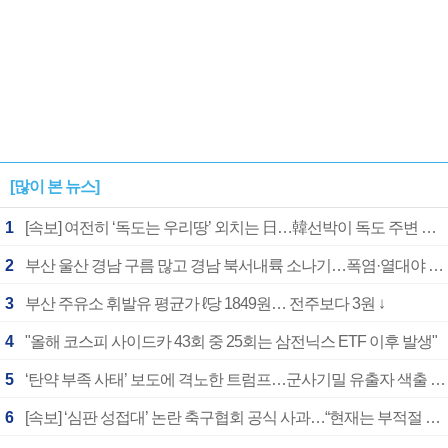
[많이 본 뉴스]
1
[속보] 여전히 ‘독도는 우리땅’ 외치는 日…韓선박이 독도 주변 해양조사 활동하자 반발
2
부산 울산 경남 구름 많고 경남 북서내륙 소나기…폭염·열대야 계속
3
부산 주유소 휘발유 평균가 ℓ당 1849원… 전주보다 3원 ↓
4
"올해 코스피 사이드카 43회 중 25회는 삼전닉스 ETF 이후 발생"
5
‘탄약 부족 사태’ 보도에 격노한 트럼프…군사기밀 유출자 색출 지시
6
[속보] ‘심판 성접대’ 논란 축구협회 공식 사과…“현재는 부적절 행위 없어”