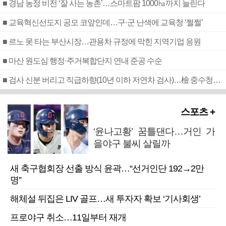
■ 경남 농정 비전 ‘잘 사는 농촌’…스마트팜 1000㏊까지 늘린다
■ 교육혁신선도지 공모 코앞인데…구·군 난색에 교육청 ‘쩔쩔’
■ 르노 못 타는 부산시장…관용차 규정에 막힌 지역기업 응원
■ 마산 원도심 행정·주거복합단지 연내 준공 수순
■ 검사 신분 버리고 직급하향(10년 이하 저연차 검사)…檢 중수청행 기피
스포츠 +
‘윤나고황’ 꿈틀댄다…거인 가
을야구 불씨 살릴까
새 축구협회장 선출 방식 윤곽…“선거인단 192→2만
명”
해체설 뒤집은 LIV 골프…새 투자자 확보 ‘기사회생’
프로야구 취소…11일부터 재개