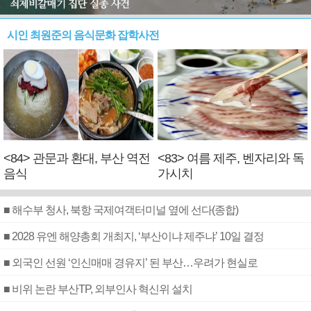
시인 최원준의 음식문화 잡학사전
<84> 관문과 환대, 부산 역전
<83> 여름 제주, 벤자리와 독
음식
가시치
■ 해수부 청사, 북항 국제여객터미널 옆에 선다(종합)
■ 2028 유엔 해양총회 개최지, ‘부산이냐 제주냐’ 10일 결정
■ 외국인 선원 ‘인신매매 경유지’ 된 부산…우려가 현실로
■ 비위 논란 부산TP, 외부인사 혁신위 설치