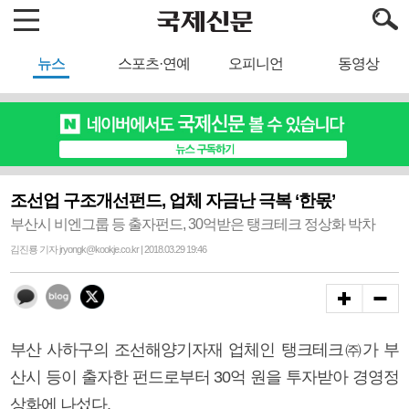
뉴스
스포츠·연예
오피니언
동영상
조선업 구조개선펀드, 업체 자금난 극복 ‘한몫’
부산시 비엔그룹 등 출자펀드, 30억받은 탱크테크 정상화 박차
김진룡 기자 jryongk@kookje.co.kr | 2018.03.29 19:46
부산 사하구의 조선해양기자재 업체인 탱크테크㈜가 부
산시 등이 출자한 펀드로부터 30억 원을 투자받아 경영정
상화에 나섰다.