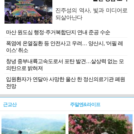
진주성의 역사, 빛과 미디어로
되살아난다
마산 원도심 행정·주거복합단지 연내 준공 수순
폭염에 온열질환 등 안전사고 우려… 양산시, '어필 레
이스' 취소
창녕 중부내륙고속도로서 포탄 발견…살상력 없는 모
의탄으로 밝혀져
입원환자가 연달아 사망한 울산 한 정신의료기관 폐원
전망
근교산
주말엔&라이프