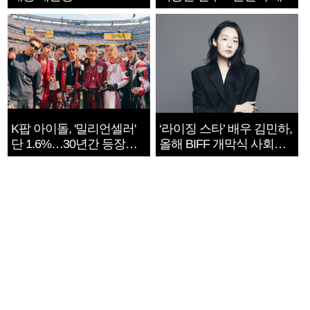
지는 ‘전쟁 속죄’
K팝 아이돌, '밀리언셀러'
‘라이징 스타’ 배우 김민하,
단 1.6%…30년간 등장
올해 BIFF 개막식 사회자
1182개팀 전수조사
확정