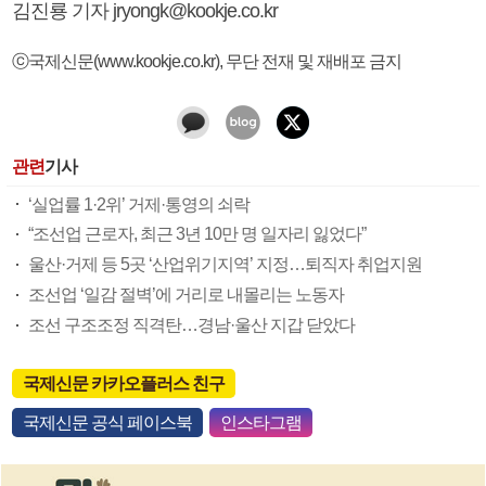
김진룡 기자 jryongk@kookje.co.kr
ⓒ국제신문(www.kookje.co.kr), 무단 전재 및 재배포 금지
관련
기사
‘실업률 1·2위’ 거제·통영의 쇠락
“조선업 근로자, 최근 3년 10만 명 일자리 잃었다”
울산·거제 등 5곳 ‘산업위기지역’ 지정…퇴직자 취업지원
조선업 ‘일감 절벽’에 거리로 내몰리는 노동자
조선 구조조정 직격탄…경남·울산 지갑 닫았다
국제신문 카카오플러스 친구
국제신문 공식 페이스북
인스타그램