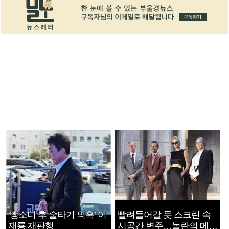
‘뺑소니 후 술타기 의혹’ 이
빨려들어갈 듯 스크린 속
재룡 재판행
시공간 변주…놀란의 메시