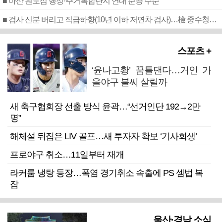
■ 마산 원도심 행정·주거복합단지 연내 준공 수순
■ 검사 신분 버리고 직급하향(10년 이하 저연차 검사)…檢 중수청행 기피
스포츠 +
‘윤나고황’ 꿈틀댄다…거인 가
을야구 불씨 살릴까
새 축구협회장 선출 방식 윤곽…“선거인단 192→2만
명”
해체설 뒤집은 LIV 골프…새 투자자 확보 ‘기사회생’
프로야구 취소…11일부터 재개
라커룸 냉탕 등장…폭염 경기취소 속출에 PS 셈법 복
잡
울산·경남 소식