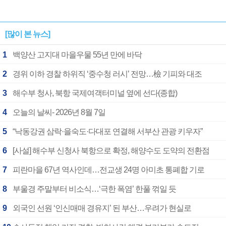
[많이 본 뉴스]
1
백양산 고지대 마을우물 55년 만에 바닥
2
경위 이하 경찰 하위직 ‘중수청 러시’ 전망…檢 기피와 대조
3
해수부 청사, 북항 국제여객터미널 옆에 선다(종합)
4
오늘의 날씨- 2026년 8월 7일
5
“낙동강권 삼락·을숙도·다대포 연결해 서부산 관광 키우자”
6
[사설] 해수부 신청사 북항으로 확정, 해양수도 도약의 전환점
7
피란마을 67년 역사인데…전교생 24명 아미초 통폐합 기로
8
부울경 주말부터 비소식…‘극한 폭염’ 한풀 꺾일 듯
9
외국인 선원 ‘인신매매 경유지’ 된 부산…우려가 현실로