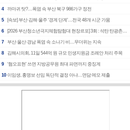
4
까마귀 탓?…폭염 속 부산 북구 986가구 정전
5
[속보] 부산·김해·울주 ‘경계 단계’…전국 48개 시군 가뭄
6
[2026 부산청소년극지체험탐험대 현장르포] 3회 : 석탄 탄광촌에서 북극 연구의 중심지로
7
부산·울산·경남 폭염 속 소나기·비…무더위는 지속
8
김해시의회, 11일 544억 원 규모 민생지원금 조례안 처리 주목
9
‘혐오표현’ 쓰면 지방공무원 최대 파면까지 중징계
10
이임생, 홍명보 선임 독단적 결정 아냐…면담 메모 제출