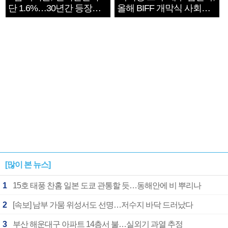
단 1.6%…30년간 등장
올해 BIFF 개막식 사회자
1182개팀 전수조사
확정
[많이 본 뉴스]
1
15호 태풍 찬홈 일본 도쿄 관통할 듯…동해안에 비 뿌리나
2
[속보] 남부 가뭄 위성서도 선명…저수지 바닥 드러났다
3
부산 해운대구 아파트 14층서 불…실외기 과열 추정