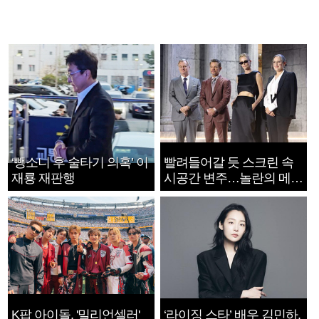
‘뺑소니 후 술타기 의혹’ 이
빨려들어갈 듯 스크린 속
재룡 재판행
시공간 변주…놀란의 메시
지는 ‘전쟁 속죄’
K팝 아이돌, '밀리언셀러'
‘라이징 스타’ 배우 김민하,