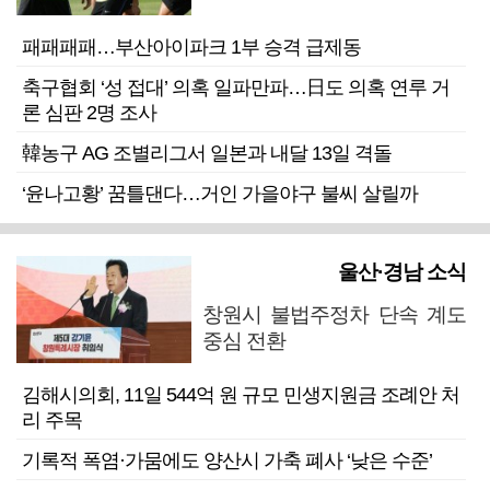
패패패패…부산아이파크 1부 승격 급제동
축구협회 ‘성 접대’ 의혹 일파만파…日도 의혹 연루 거
론 심판 2명 조사
韓농구 AG 조별리그서 일본과 내달 13일 격돌
‘윤나고황’ 꿈틀댄다…거인 가을야구 불씨 살릴까
울산·경남 소식
창원시 불법주정차 단속 계도
중심 전환
김해시의회, 11일 544억 원 규모 민생지원금 조례안 처
리 주목
기록적 폭염·가뭄에도 양산시 가축 폐사 ‘낮은 수준’