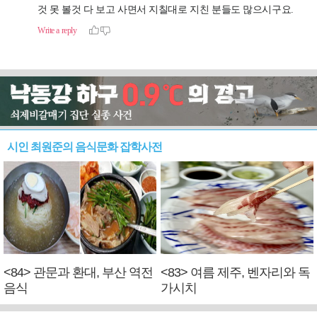
시인 최원준의 음식문화 잡학사전
<84> 관문과 환대, 부산 역전
<83> 여름 제주, 벤자리와 독
음식
가시치