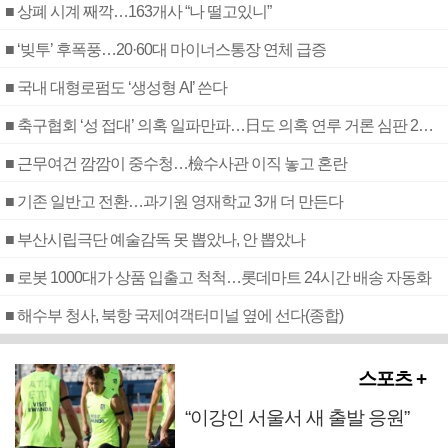
■ 상폐 시계 째깍…163개사 “나 떨고있니”
■ ‘빚투’ 후폭풍…20·60대 마이너스통장 연체 급증
■ 국내 대형로펌도 ‘생성형 AI’ 쓴다
■ 축구협회 ‘성 접대’ 의혹 일파만파…日도 의혹 연루 거론 심판 2명 조사
■ 근무여건 깜깜이 중수청…檢수사관 이직 놓고 혼란
■ 기존 일반고 전환…과기원 영재학교 3개 더 만든다
■ 부산시립극단 예술감독 못 뽑았나, 안 뽑았나
■ 로봇 1000대가 상품 입출고 척척…롯데마트 24시간 배송 자동화
■ 해수부 청사, 북항 국제여객터미널 옆에 선다(종합)
스포츠 +
“이강인 서울서 새 출발 응원”