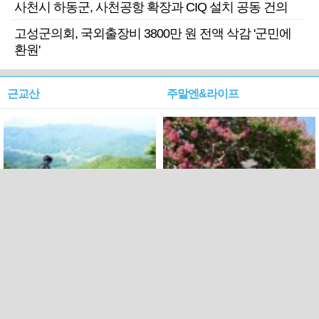
사천시 하동군, 사천공항 확장과 CIQ 설치 공동 건의
고성군의회, 국외출장비 3800만 원 전액 삭감 '군민에
환원'
근교산
주말엔&라이프
근교산&그너머…상주·문경
폭염보다 더 뜨거워라…100
청화산~시루봉
일을 붉게 불태울 ‘선비정신’
피었네
PC버전
엑스
페이스북
Copyright ⓒ 2015 All rights reserved by 국제신문