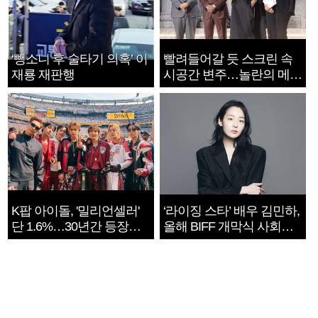
‘뺑소니 후 술타기 의혹’ 이
빨려들어갈 듯 스크린 속
재룡 재판행
시공간 변주…놀란의 메시
지는 ‘전쟁 속죄’
K팝 아이돌, '밀리언셀러'
‘라이징 스타’ 배우 김민하,
단 1.6%…30년간 등장
올해 BIFF 개막식 사회자
1182개팀 전수조사
확정