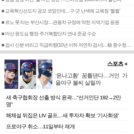
■ 교육혁신선도지 공모 코앞인데…구·군 난색에 교육청 ‘쩔쩔’
■ 르노 못 타는 부산시장…관용차 규정에 막힌 지역기업 응원
■ 마산 원도심 행정·주거복합단지 연내 준공 수순
■ 검사 신분 버리고 직급하향(10년 이하 저연차 검사)…檢 중수청행 기피
스포츠 +
‘윤나고황’ 꿈틀댄다…거인 가
을야구 불씨 살릴까
새 축구협회장 선출 방식 윤곽…“선거인단 192→2만
명”
해체설 뒤집은 LIV 골프…새 투자자 확보 ‘기사회생’
프로야구 취소…11일부터 재개