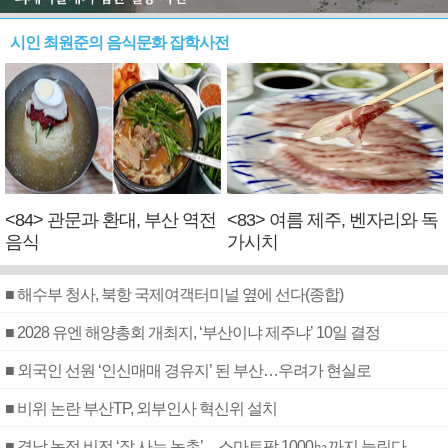
시인 최원준의 음식문화 잡학사전
<84> 관문과 환대, 부산 역전
<83> 여름 제주, 벤자리와 독
음식
가시치
■ 해수부 청사, 북항 국제여객터미널 옆에 선다(종합)
■ 2028 유엔 해양총회 개최지, ‘부산이냐 제주냐’ 10일 결정
■ 외국인 선원 ‘인신매매 경유지’ 된 부산…우려가 현실로
■ 비위 논란 부산TP, 외부인사 혁신위 설치
■ 경남 농정 비전 ‘잘 사는 농촌’…스마트팜 1000㏊까지 늘린다