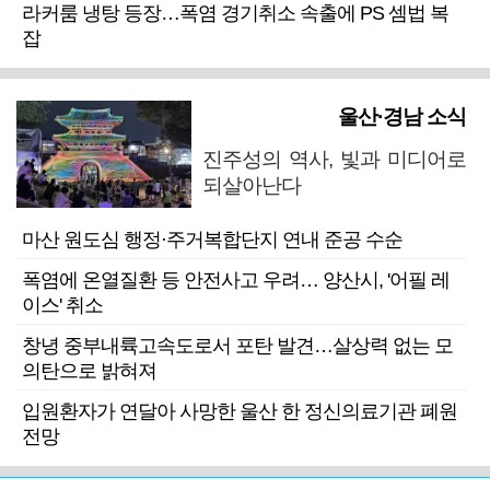
라커룸 냉탕 등장…폭염 경기취소 속출에 PS 셈법 복
잡
울산·경남 소식
진주성의 역사, 빛과 미디어로
되살아난다
마산 원도심 행정·주거복합단지 연내 준공 수순
폭염에 온열질환 등 안전사고 우려… 양산시, '어필 레
이스' 취소
창녕 중부내륙고속도로서 포탄 발견…살상력 없는 모
의탄으로 밝혀져
입원환자가 연달아 사망한 울산 한 정신의료기관 폐원
전망