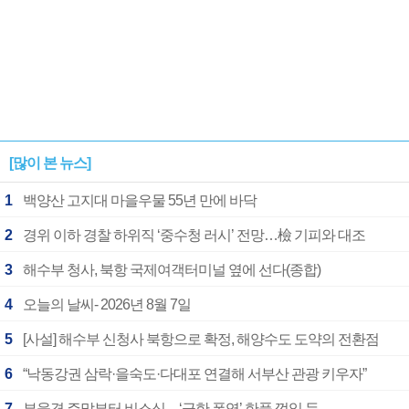
[많이 본 뉴스]
1
백양산 고지대 마을우물 55년 만에 바닥
2
경위 이하 경찰 하위직 ‘중수청 러시’ 전망…檢 기피와 대조
3
해수부 청사, 북항 국제여객터미널 옆에 선다(종합)
4
오늘의 날씨- 2026년 8월 7일
5
[사설] 해수부 신청사 북항으로 확정, 해양수도 도약의 전환점
6
“낙동강권 삼락·을숙도·다대포 연결해 서부산 관광 키우자”
7
부울경 주말부터 비소식…‘극한 폭염’ 한풀 꺾일 듯