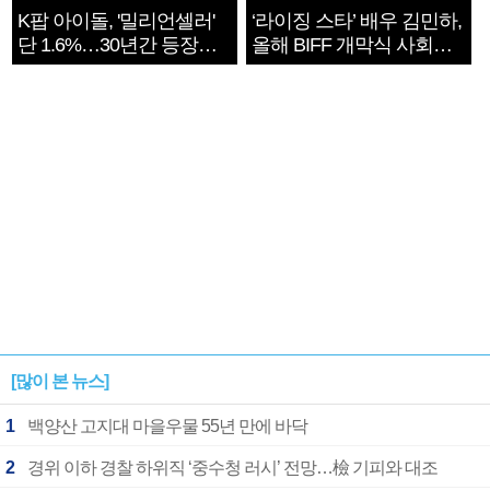
K팝 아이돌, '밀리언셀러'
‘라이징 스타’ 배우 김민하,
단 1.6%…30년간 등장
올해 BIFF 개막식 사회자
1182개팀 전수조사
확정
[많이 본 뉴스]
1
백양산 고지대 마을우물 55년 만에 바닥
2
경위 이하 경찰 하위직 ‘중수청 러시’ 전망…檢 기피와 대조