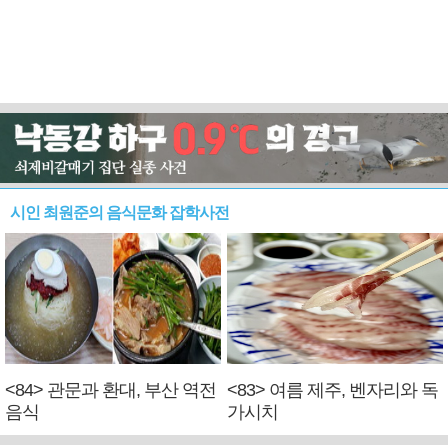
시인 최원준의 음식문화 잡학사전
<84> 관문과 환대, 부산 역전
<83> 여름 제주, 벤자리와 독
음식
가시치