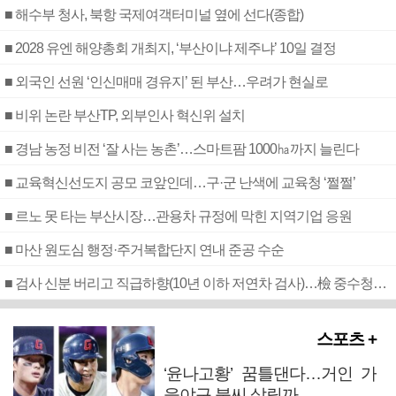
■ 해수부 청사, 북항 국제여객터미널 옆에 선다(종합)
■ 2028 유엔 해양총회 개최지, ‘부산이냐 제주냐’ 10일 결정
■ 외국인 선원 ‘인신매매 경유지’ 된 부산…우려가 현실로
■ 비위 논란 부산TP, 외부인사 혁신위 설치
■ 경남 농정 비전 ‘잘 사는 농촌’…스마트팜 1000㏊까지 늘린다
■ 교육혁신선도지 공모 코앞인데…구·군 난색에 교육청 ‘쩔쩔’
■ 르노 못 타는 부산시장…관용차 규정에 막힌 지역기업 응원
■ 마산 원도심 행정·주거복합단지 연내 준공 수순
■ 검사 신분 버리고 직급하향(10년 이하 저연차 검사)…檢 중수청행 기피
스포츠 +
‘윤나고황’ 꿈틀댄다…거인 가
을야구 불씨 살릴까