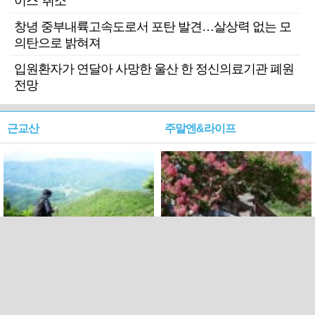
이스' 취소
창녕 중부내륙고속도로서 포탄 발견…살상력 없는 모
의탄으로 밝혀져
입원환자가 연달아 사망한 울산 한 정신의료기관 폐원
전망
근교산
주말엔&라이프
근교산&그너머…상주·문경
폭염보다 더 뜨거워라…100
청화산~시루봉
일을 붉게 불태울 ‘선비정신’
피었네