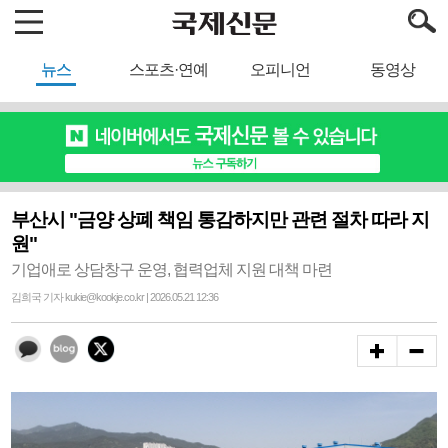
뉴스
스포츠·연예
오피니언
동영상
부산시 "금양 상폐 책임 통감하지만 관련 절차 따라 지
원"
기업애로 상담창구 운영, 협력업체 지원 대책 마련
김희국 기자 kukie@kookje.co.kr | 2026.05.21 12:36