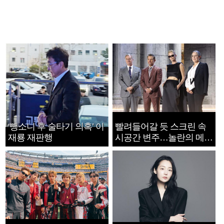
‘뺑소니 후 술타기 의혹’ 이
빨려들어갈 듯 스크린 속
재룡 재판행
시공간 변주…놀란의 메시
지는 ‘전쟁 속죄’