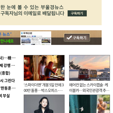
■ 검사 신분 버리고 직급하향(10년 이하 저연차 검사)…檢 중수청행 기피
■ 지역 상권도 말라죽을 판이라…가뭄 속 밀양물축제 강행 논란
(종합)
다시 그린다
‘스파이더맨’ 개봉 5일 만에 3
에어컨 없는 스카이캡슐·케
■ 국힘 부산시당, ‘정이한 조력’ 시의원 윤리위에…‘한동훈 지지’도 신고접수
00만 돌풍…박스오피스·예
이블카…외국인관광객 추억
비 부실
매율 동시 1위
대신 고역 될라