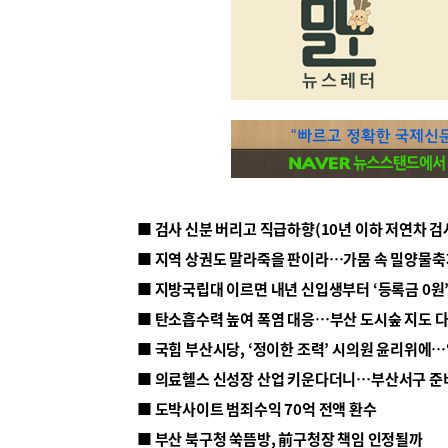
■ 지방국립대 이르면 내년 신입생부터 ‘등록금 0원’
■ 탄소흡수력 높여 폭염 대응…부산 도시숲 지도 
■ 의료헬스 신성장 산업 키운다더니…부산서구 준
■ 도박사이트 범죄수익 70억 전액 환수
■ 부산 북구청 쑥뜸방, 前구청장 책임 인정될까