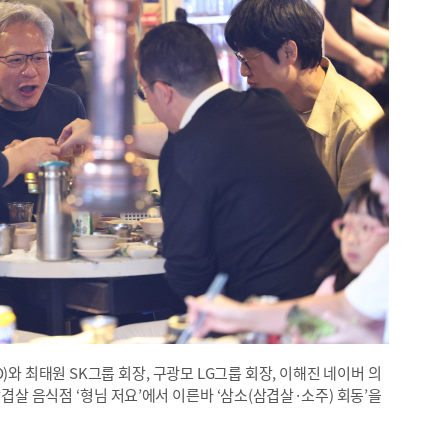
)와 최태원 SK그룹 회장, 구광모 LG그룹 회장, 이해진 네이버 의
삼겹살 음식점 ‘형님 저요’에서 이른바 ‘삼소(삼겹살·소주) 회동’을