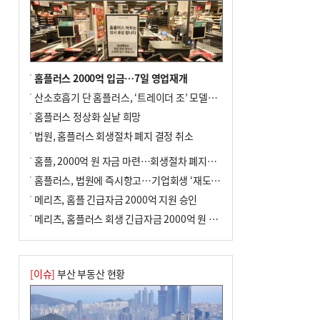
홈플러스 2000억 입금…7일 영업재개
산소호흡기 단 홈플러스, ‘트레이더 조’ 모델로 살아날까
홈플러스 정상화 실낱 희망
법원, 홈플러스 회생절차 폐지 결정 취소
홈플, 2000억 원 자금 마련…회생절차 폐지에 즉시항고(종합)
홈플러스, 법원에 즉시항고…기업회생 ‘재도전’
메리츠, 홈플 긴급자금 2000억 지원 승인
메리츠, 홈플러스 회생 긴급자금 2000억 원 지원 승인
[이슈]
부산 부동산 현황