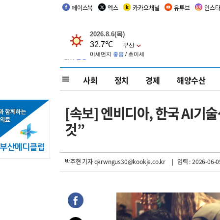
페이스북
엑스
카카오채널
유튜브
인스
사회
정치
경제
해양수산
[속보] 엔비디아, 한국 AI기
것”
박주현 기자
qkrwngus30@kookje.co.kr
| 입력 : 2026-06-0