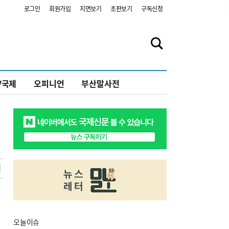
2
로그인
회원가입
지면보기
초판보기
구독신청
V국제
오피니언
부산말사전
오늘
이슈