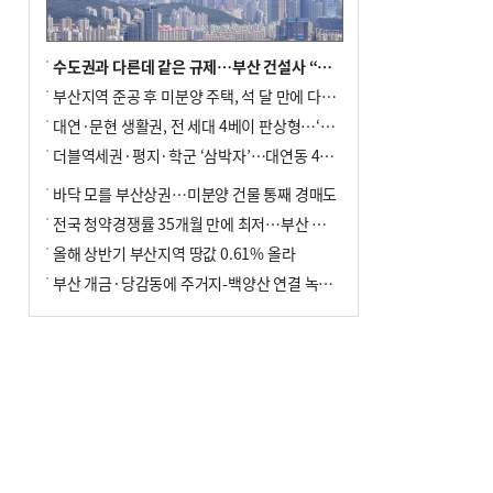
수도권과 다른데 같은 규제…부산 건설사 “쓰러지기 직전”
부산지역 준공 후 미분양 주택, 석 달 만에 다시 3000가구 넘어서
대연·문현 생활권, 전 세대 4베이 판상형…‘더샵 트리센트’ 내달 분양
더블역세권·평지·학군 ‘삼박자’…대연동 42층 브랜드 단지
바닥 모를 부산상권…미분양 건물 통째 경매도
전국 청약경쟁률 35개월 만에 최저…부산 미분양 ‘적체’ 심화
올해 상반기 부산지역 땅값 0.61% 올라
부산 개금·당감동에 주거지-백양산 연결 녹지 조성