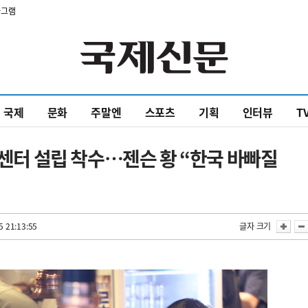
타그램
국제
문화
주말엔
스포츠
기획
인터뷰
T
술센터 설립 착수…젠슨 황 “한국 바빠질
5 21:13:55
글자 크기