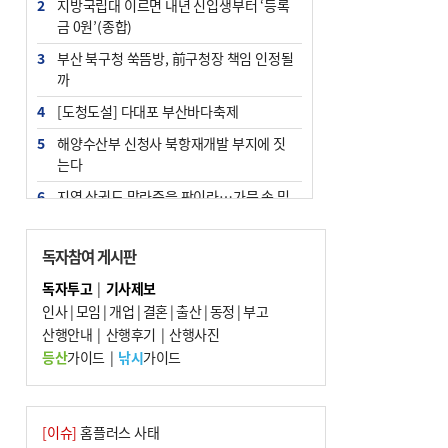
2
지방국립대 이르면 내년 신입생부터 ‘등록
금 0원’(종합)
3
부산 북구청 쑥뜸방, 前구청장 책임 인정될
까
4
[도청도설] 다대포 부산바다축제
5
해양수산부 신청사 북항재개발 부지에 짓
는다
6
지역 상권도 말라죽을 판이라…가뭄 속 밀
양물축제 강행 논란
7
법원, 단차 논란 북항 복합환승센터 공사중
독자참여 게시판
지 관련 현장검증
독자투고
|
기사제보
8
통영시민 추석 전 35만 원 받는다
인사
|
모임
|
개업
|
결혼
|
출산
|
동정
|
부고
9
산행안내
부산 철강공장 50대 노동자 추락사
|
산행후기
|
산행사진
등산
가이드
|
낚시
가이드
10
국힘 부산시당, ‘정이한 조력’ 시의원 윤리
위에…‘한동훈 지지’도 신고접수
[이슈]
홈플러스 사태