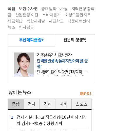
폭염
보완수사권
중대범죄수사청
지역균형 장학
금
산업은행 이전
소비자물가
소형모듈원자로
세금체납
북항재개발
사관학교
낙동아트센터
녹조
최저임금
부산메디클럽+
전문의 생생톡
김주현 웅진한의원 원장
단백질 열풍 속 놓치지 말아야 할 ‘균
형’
단백질만 많이 먹으면 건강할까. 요
즘 건강을 이야기할 때 빠지지 않는
키워드가 단백질이다. 헬스장을 다니
는 젊은 층부터 기초체력을 챙기려는
많이 본 뉴스
중·장년층까지 모두 “
종합
정치
경제
사회
스포츠
1
검사 신분 버리고 직급하향(10년 이하 저연
차 검사)…檢 중수청행 기피