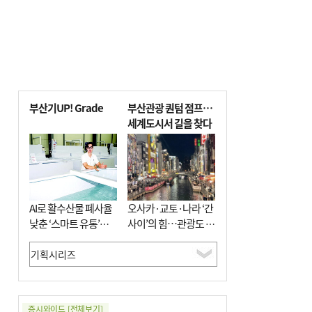
부산기UP! Grade
부산관광 퀀텀 점프…
세계도시서 길을 찾다
AI로 활수산물 폐사율
오사카·교토·나라 ‘간
낮춘 ‘스마트 유통’…
사이’의 힘…관광도 뭉
사막·산악지대 수출
쳐야 흥한다
도전
증시와이드
[전체보기]